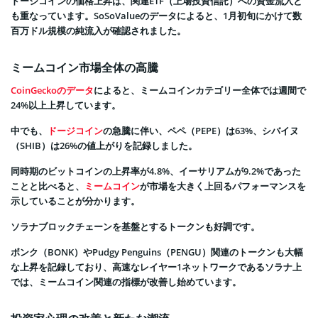
ドージコインの価格上昇は、関連ETF（上場投資信託）への資金流入と
も重なっています。SoSoValueのデータによると、1月初旬にかけて数
百万ドル規模の純流入が確認されました。
ミームコイン市場全体の高騰
CoinGeckoのデータ
によると、ミームコインカテゴリー全体では週間で
24%以上上昇しています。
中でも、
ドージコイン
の急騰に伴い、ペペ（PEPE）は63%、シバイヌ
（SHIB）は26%の値上がりを記録しました。
同時期のビットコインの上昇率が4.8%、イーサリアムが9.2%であった
ことと比べると、
ミームコイン
が市場を大きく上回るパフォーマンスを
示していることが分かります。
ソラナブロックチェーンを基盤とするトークンも好調です。
ボンク（BONK）やPudgy Penguins（PENGU）関連のトークンも大幅
な上昇を記録しており、高速なレイヤー1ネットワークであるソラナ上
では、ミームコイン関連の指標が改善し始めています。