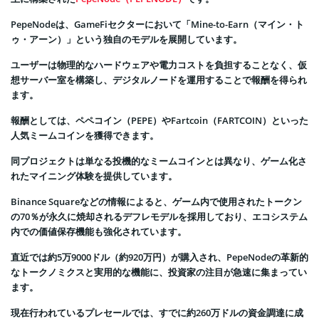
PepeNodeは、GameFiセクターにおいて「Mine-to-Earn（マイン・ト
ゥ・アーン）」という独自のモデルを展開しています。
ユーザーは物理的なハードウェアや電力コストを負担することなく、仮
想サーバー室を構築し、デジタルノードを運用することで報酬を得られ
ます。
報酬としては、ペペコイン（PEPE）やFartcoin（FARTCOIN）といった
人気ミームコインを獲得できます。
同プロジェクトは単なる投機的なミームコインとは異なり、ゲーム化さ
れたマイニング体験を提供しています。
Binance Squareなどの情報によると、ゲーム内で使用されたトークン
の70％が永久に焼却されるデフレモデルを採用しており、エコシステム
内での価値保存機能も強化されています。
直近では約5万9000ドル（約920万円）が購入され、PepeNodeの革新的
なトークノミクスと実用的な機能に、投資家の注目が急速に集まってい
ます。
現在行われているプレセールでは、すでに約260万ドルの資金調達に成