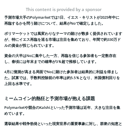
This content is provided by a sponsor
予測市場大手のPolymarketでは1日、イエス・キリストが2025年中に
再臨するかを問う賭けについて、結果がNoで確定しました。
ポリマーケットでは風変わりなテーマの賭けが数多く提供されています
が、特にイエス再臨を巡る市場は注目を集めており、年間で約330万ド
ルの資金が投じられています。
資金の大半はNoに集中した一方、再臨を信じる参加者も一定数存在
し、春頃には年末までの確率が3％超で推移しています。
4月に憶測が高まる局面でNoに賭けた参加者は結果的に利益を得まし
た。試算では、手数料控除前の年率は約5.5％となり、米国債利回りを
上回る水準です。
ミームコイン的熱狂と予測市場が抱える課題
Polymarketや競合のKalshiといった予測市場は近年、大きな注目を集
めています。
選挙結果や戦争勃発といった現実世界の重要事象に対し、群衆の知恵と