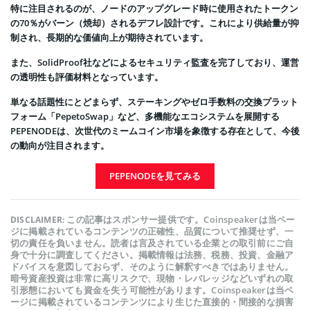
特に注目されるのが、ノードのアップグレード時に使用されたトークン
の70％がバーン（焼却）されるデフレ設計です。これにより供給量が抑
制され、長期的な価値向上が期待されています。
また、SolidProof社などによるセキュリティ監査を完了しており、運営
の透明性も評価材料となっています。
単なる話題性にとどまらず、ステーキングやゼロ手数料の交換プラット
フォーム「PepetoSwap」など、多機能なエコシステムを展開する
PEPENODEは、次世代のミームコイン市場を象徴する存在として、今後
の動向が注目されます。
PEPENODEを見てみる
この記事はスポンサー提供です。Coinspeakerは当ペー
DISCLAIMER:
ジに掲載されているコンテンツの正確性、品質について推奨せず、一
切の責任を負いません。読者は言及されている企業との取引前にご自
身で十分に調査してください。掲載情報は法務、税務、投資、金融ア
ドバイスを意図しておらず、そのように解釈すべきではありません。
暗号資産投資は非常に高リスクで、現物・レバレッジなどいずれの取
引形態においても資金を失う可能性があります。Coinspeakerは当ペ
ージに掲載されているコンテンツにより生じた直接的・間接的な損害