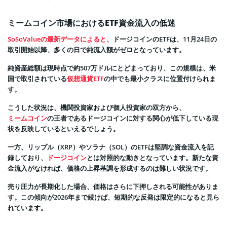
ミームコイン市場におけるETF資金流入の低迷
SoSoValueの最新データによると
、ドージコインのETFは、11月24日の
取引開始以降、多くの日で純流入額がゼロとなっています。
純資産総額は現時点で約507万ドルにとどまっており、この規模は、米
国で取引されている
仮想通貨ETF
の中でも最小クラスに位置付けられま
す。
こうした状況は、機関投資家および個人投資家の双方から、
ミームコイン
の王者であるドージコインに対する関心が低下している現
状を反映しているといえるでしょう。
一方、リップル（XRP）やソラナ（SOL）のETFは堅調な資金流入を記
録しており、
ドージコイン
とは対照的な動きとなっています。新たな資
金流入がなければ、価格の上昇基調を形成するのは難しい状況です。
売り圧力が長期化した場合、価格はさらに下押しされる可能性がありま
す。この傾向が2026年まで続けば、短期的な反発は限定的になると見ら
れています。