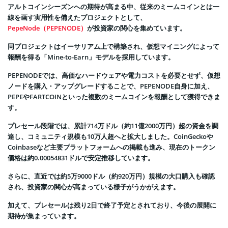
アルトコインシーズンへの期待が高まる中、従来のミームコインとは一
線を画す実用性を備えたプロジェクトとして、
PepeNode（PEPENODE）
が投資家の関心を集めています。
同プロジェクトはイーサリアム上で構築され、仮想マイニングによって
報酬を得る「Mine-to-Earn」モデルを採用しています。
PEPENODEでは、高価なハードウェアや電力コストを必要とせず、仮想
ノードを購入・アップグレードすることで、PEPENODE自身に加え、
PEPEやFARTCOINといった複数のミームコインを報酬として獲得できま
す。
プレセール段階では、累計714万ドル（約11億2000万円）超の資金を調
達し、コミュニティ規模も10万人超へと拡大しました。CoinGeckoや
Coinbaseなど主要プラットフォームへの掲載も進み、現在のトークン
価格は約0.00054831ドルで安定推移しています。
さらに、直近では約5万9000ドル（約920万円）規模の大口購入も確認
され、投資家の関心が高まっている様子がうかがえます。
加えて、プレセールは残り2日で終了予定とされており、今後の展開に
期待が集まっています。