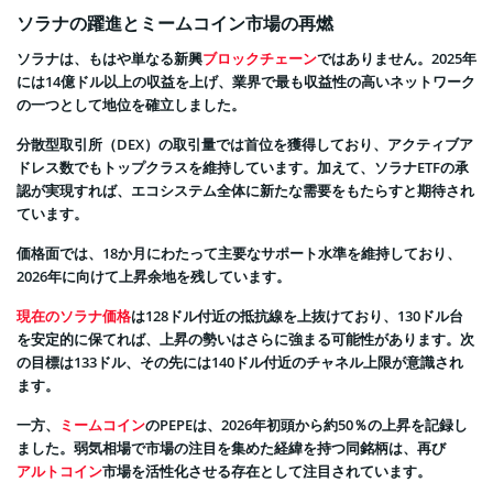
ソラナの躍進とミームコイン市場の再燃
ソラナは、もはや単なる新興
ブロックチェーン
ではありません。2025年
には14億ドル以上の収益を上げ、業界で最も収益性の高いネットワーク
の一つとして地位を確立しました。
分散型取引所（DEX）の取引量では首位を獲得しており、アクティブア
ドレス数でもトップクラスを維持しています。加えて、ソラナETFの承
認が実現すれば、エコシステム全体に新たな需要をもたらすと期待され
ています。
価格面では、18か月にわたって主要なサポート水準を維持しており、
2026年に向けて上昇余地を残しています。
現在のソラナ価格
は128ドル付近の抵抗線を上抜けており、130ドル台
を安定的に保てれば、上昇の勢いはさらに強まる可能性があります。次
の目標は133ドル、その先には140ドル付近のチャネル上限が意識され
ます。
一方、
ミームコイン
のPEPEは、2026年初頭から約50％の上昇を記録し
ました。弱気相場で市場の注目を集めた経緯を持つ同銘柄は、再び
アルトコイン
市場を活性化させる存在として注目されています。