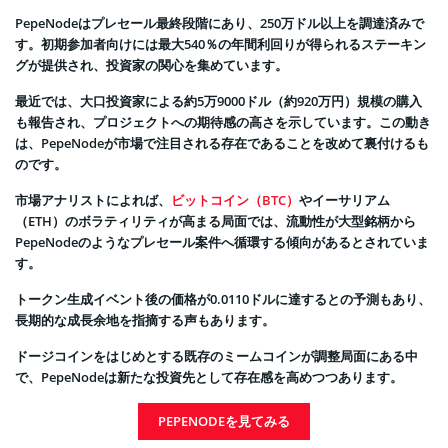
PepeNodeはプレセール最終段階にあり、250万ドル以上を調達済みで
す。初期参加者向けには最大540％の年間利回りが得られるステーキン
グが提供され、投資家の関心を集めています。
最近では、大口投資家による約5万9000ドル（約920万円）規模の購入
も報告され、プロジェクトへの期待感の高さを示しています。この動き
は、PepeNodeが市場で注目される存在であることを改めて裏付けるも
のです。
市場アナリストによれば、
ビットコイン（BTC）
やイーサリアム
（ETH）のボラティリティが高まる局面では、流動性が大型銘柄から
PepeNodeのようなプレセール案件へ循環する傾向があるとされていま
す。
トークン生成イベント後の価格が0.0110ドルに達するとの予測もあり、
長期的な成長余地を指摘する声もあります。
ドージコインをはじめとする既存のミームコインが調整局面にある中
で、PepeNodeは新たな投資先として存在感を高めつつあります。
PEPENODEを見てみる