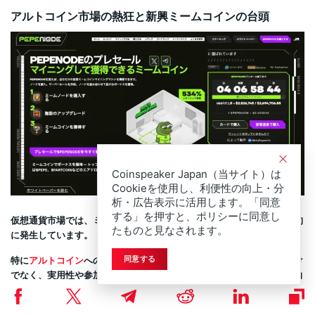
アルトコイン市場の熱狂と新興ミームコインの台頭
Coinspeaker Japan（当サイト）は
Cookieを使用し、利便性の向上・分
析・広告表示に活用します。「同意
する」を押すと、ポリシーに同意し
仮想通貨市場では、ミームコイン文化を背景とした投機的熱狂が周期的
たものと見なされます。
に発生しています。
特に
アルトコイン
への資金流入が加速する局面では、単なる話題性だけ
同意する
でなく、実用性や参加体験を備えたプロジェクトが評価されやすい傾向
があります。
その流れの中で注目を集めているのが、イーサリアム（ETH）基盤の