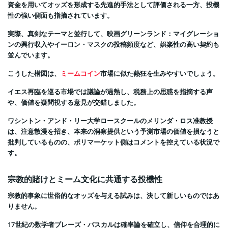
資金を用いてオッズを形成する先進的手法として評価される一方、投機
性の強い側面も指摘されています。
実際、真剣なテーマと並行して、映画グリーンランド：マイグレーショ
ンの興行収入やイーロン・マスクの投稿頻度など、娯楽性の高い契約も
並んでいます。
こうした構図は、
ミームコイン
市場に似た熱狂を生みやすいでしょう。
イエス再臨を巡る市場では議論が過熱し、税務上の思惑を指摘する声
や、価値を疑問視する意見が交錯しました。
ワシントン・アンド・リー大学ロースクールのメリンダ・ロス准教授
は、注意散漫を招き、本来の洞察提供という予測市場の価値を損なうと
批判しているものの、ポリマーケット側はコメントを控えている状況で
す。
宗教的賭けとミーム文化に共通する投機性
宗教的事象に世俗的なオッズを与える試みは、決して新しいものではあ
りません。
17世紀の数学者ブレーズ・パスカルは確率論を確立し、信仰を合理的に