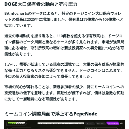
DOGE大口保有者の動向と売り圧力
Bitinfochartsのデータによると、特定のドージコイン大口保有ウォレ
ットの残高は2025年に増加しました。保有量は79億枚から109億枚へと
拡大しています。
過去の市場動向を振り返ると、110億枚を超える保有残高は、ドージコ
イン価格のピーク局面と重なるケースが多く見られます。市場が強気局
面にある場合、取引所残高の増加は新規投資家への再分配につながる可
能性があります。
しかし、需要が低迷している現在の環境では、大量の保有残高が恒常的
な売り圧力となるリスクも否定できません。ドージコインはこれまで、
小口の個人投資家の参加によって成長してきました。
市場の関心が薄れることは、新規参加者の減少、特にミームコインへの
投資意欲の低下を意味します。流動性が低下すれば、価格は急激な変動
に対して一層脆弱になる可能性があります。
ミームコイン調整局面で浮上するPepeNode