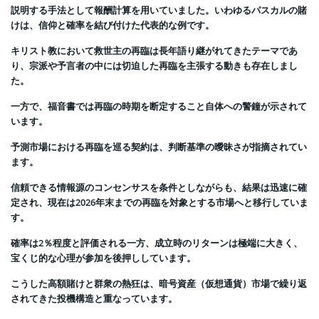
説明する手法として報酬計算を用いていました。いわゆるパスカルの賭
けは、信仰と確率を結び付けた代表的な例です。
キリスト教において救世主の再臨は長年語り継がれてきたテーマであ
り、宗派や予言者の中には切迫した再臨を主張する動きも存在しまし
た。
一方で、福音書では再臨の時期を断定すること自体への警鐘が示されて
います。
予測市場における再臨を巡る契約は、判断基準の曖昧さが指摘されてい
ます。
信頼できる情報源のコンセンサスを条件としながらも、結果は迅速に確
定され、現在は2026年末までの再臨を対象とする市場へと移行していま
す。
確率は2％程度と評価される一方、成立時のリターンは極端に大きく、
宝くじ的な心理が参加を後押ししています。
こうした高額賭けと群衆の熱狂は、暗号資産（仮想通貨）市場で繰り返
されてきた投機構造と重なっています。