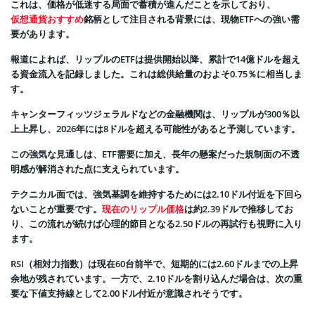
これは、価格が低迷する局面で蓄積が進んだことを示しており、
仮想通貨おすすめ
銘柄として注目される背景には、現物ETFへの強い需
要があります。
報道によれば、リップルのETFは提供開始以降、累計で14億ドルを超え
る資金流入を記録しました。これは総供給量のおよそ0.75％に相当しま
す。
キャンターフィッツジェラルドなどの金融機関は、リップルが300％以
上上昇し、2026年には8ドルを超える可能性があると予測しています。
この強気な見通しは、ETF需要に加え、長年の懸案だった規制面の不透
明感が解消された点に支えられています。
テクニカル面では、強気基調を維持するためには2.10ドル付近を下回ら
ないことが重要です。
現在のリップル価格
は約2.39ドルで推移してお
り、この流れが続けば心理的節目となる2.50ドルの再試行も視野に入り
ます。
RSI（相対力指数）は現在60台前半で、短期的には2.60ドルまでの上昇
余地が残されています。一方で、2.10ドルを割り込んだ場合は、次の重
要な下値支持線として2.00ドル付近が意識されそうです。