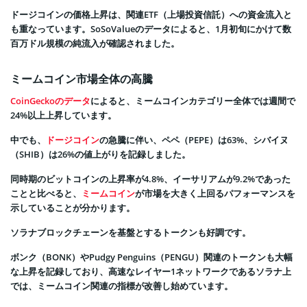
ドージコインの価格上昇は、関連ETF（上場投資信託）への資金流入と
も重なっています。SoSoValueのデータによると、1月初旬にかけて数
百万ドル規模の純流入が確認されました。
ミームコイン市場全体の高騰
CoinGeckoのデータ
によると、ミームコインカテゴリー全体では週間で
24%以上上昇しています。
中でも、
ドージコイン
の急騰に伴い、ペペ（PEPE）は63%、シバイヌ
（SHIB）は26%の値上がりを記録しました。
同時期のビットコインの上昇率が4.8%、イーサリアムが9.2%であった
ことと比べると、
ミームコイン
が市場を大きく上回るパフォーマンスを
示していることが分かります。
ソラナブロックチェーンを基盤とするトークンも好調です。
ボンク（BONK）やPudgy Penguins（PENGU）関連のトークンも大幅
な上昇を記録しており、高速なレイヤー1ネットワークであるソラナ上
では、ミームコイン関連の指標が改善し始めています。