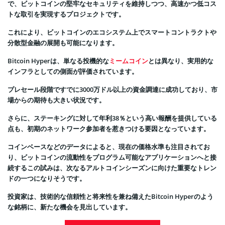
で、ビットコインの堅牢なセキュリティを維持しつつ、高速かつ低コス
トな取引を実現するプロジェクトです。
これにより、ビットコインのエコシステム上でスマートコントラクトや
分散型金融の展開も可能になります。
Bitcoin Hyperは、単なる投機的な
ミームコイン
とは異なり、実用的な
インフラとしての側面が評価されています。
プレセール段階ですでに3000万ドル以上の資金調達に成功しており、市
場からの期待も大きい状況です。
さらに、ステーキングに対して年利38％という高い報酬を提供している
点も、初期のネットワーク参加者を惹きつける要因となっています。
コインベースなどのデータによると、現在の価格水準も注目されてお
り、ビットコインの流動性をプログラム可能なアプリケーションへと接
続するこの試みは、次なるアルトコインシーズンに向けた重要なトレン
ドの一つになりそうです。
投資家は、技術的な信頼性と将来性を兼ね備えたBitcoin Hyperのよう
な銘柄に、新たな機会を見出しています。