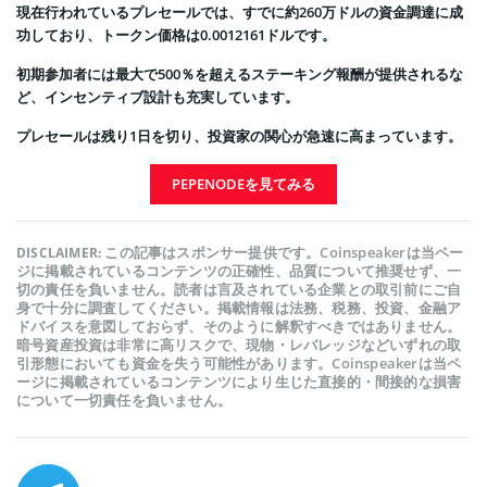
現在行われているプレセールでは、すでに約260万ドルの資金調達に成
功しており、トークン価格は0.0012161ドルです。
初期参加者には最大で500％を超えるステーキング報酬が提供されるな
ど、インセンティブ設計も充実しています。
プレセールは残り1日を切り、投資家の関心が急速に高まっています。
PEPENODEを見てみる
この記事はスポンサー提供です。Coinspeakerは当ペー
DISCLAIMER:
ジに掲載されているコンテンツの正確性、品質について推奨せず、一
切の責任を負いません。読者は言及されている企業との取引前にご自
身で十分に調査してください。掲載情報は法務、税務、投資、金融ア
ドバイスを意図しておらず、そのように解釈すべきではありません。
暗号資産投資は非常に高リスクで、現物・レバレッジなどいずれの取
引形態においても資金を失う可能性があります。Coinspeakerは当ペ
ージに掲載されているコンテンツにより生じた直接的・間接的な損害
について一切責任を負いません。