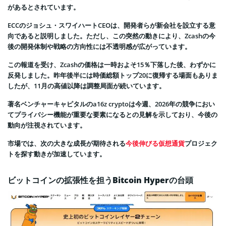
があるとされています。
ECCのジョシュ・スワイハートCEOは、開発者らが新会社を設立する意
向であると説明しました。ただし、この突然の動きにより、Zcashの今
後の開発体制や戦略の方向性には不透明感が広がっています。
この報道を受け、Zcashの価格は一時およそ15％下落した後、わずかに
反発しました。昨年後半には時価総額トップ20に復帰する場面もありま
したが、11月の高値以降は調整局面が続いています。
著名ベンチャーキャピタルのa16z cryptoは今週、2026年の競争におい
てプライバシー機能が重要な要素になるとの見解を示しており、今後の
動向が注視されています。
市場では、次の大きな成長が期待される
今後伸びる仮想通貨
プロジェク
トを探す動きが加速しています。
ビットコインの拡張性を担うBitcoin Hyperの台頭