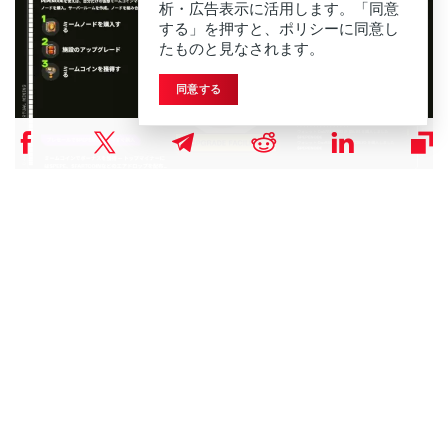
析・広告表示に活用します。「同意
する」を押すと、ポリシーに同意し
たものと見なされます。
同意する
このミームコインブームの中で、独自の「Mine-to-Earn（マイン・ト
ゥ・アーン）」モデルを採用した
PepeNode（PEPENODE）
が投資家の
注目を集めています。
イーサリアムブロックチェーン上に構築され、高価なハードウェアを必
要とせず、ゲーム感覚で仮想マイニングを楽しめる点が特徴です。
PepeNodeでは、ユーザーが仮想のマイニングリグを構築・アップグレ
ードすることで、PEPENODEトークンだけでなく、市場で人気の高いペ
ペやFartcoinなどを報酬として獲得できます。
さらに、ゲーム内で使用されたトークンの70%がバーン（焼却）される