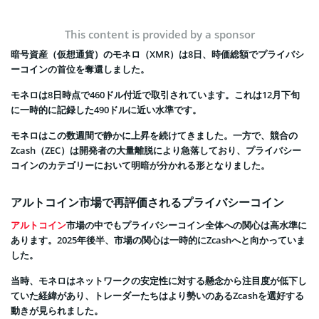
This content is provided by a sponsor
暗号資産（仮想通貨）のモネロ（XMR）は8日、時価総額でプライバシ
ーコインの首位を奪還しました。
モネロは8日時点で460ドル付近で取引されています。これは12月下旬
に一時的に記録した490ドルに近い水準です。
モネロはこの数週間で静かに上昇を続けてきました。一方で、競合の
Zcash（ZEC）は開発者の大量離脱により急落しており、プライバシー
コインのカテゴリーにおいて明暗が分かれる形となりました。
アルトコイン市場で再評価されるプライバシーコイン
アルトコイン
市場の中でもプライバシーコイン全体への関心は高水準に
あります。2025年後半、市場の関心は一時的にZcashへと向かっていま
した。
当時、モネロはネットワークの安定性に対する懸念から注目度が低下し
ていた経緯があり、トレーダーたちはより勢いのあるZcashを選好する
動きが見られました。