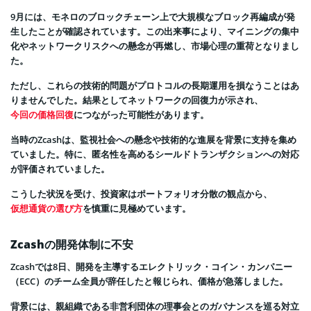
9月には、モネロのブロックチェーン上で大規模なブロック再編成が発
生したことが確認されています。この出来事により、マイニングの集中
化やネットワークリスクへの懸念が再燃し、市場心理の重荷となりまし
た。
ただし、これらの技術的問題がプロトコルの長期運用を損なうことはあ
りませんでした。結果としてネットワークの回復力が示され、
今回の価格回復
につながった可能性があります。
当時のZcashは、監視社会への懸念や技術的な進展を背景に支持を集め
ていました。特に、匿名性を高めるシールドトランザクションへの対応
が評価されていました。
こうした状況を受け、投資家はポートフォリオ分散の観点から、
仮想通貨の選び方
を慎重に見極めています。
Zcashの開発体制に不安
Zcashでは8日、開発を主導するエレクトリック・コイン・カンパニー
（ECC）のチーム全員が辞任したと報じられ、価格が急落しました。
背景には、親組織である非営利団体の理事会とのガバナンスを巡る対立