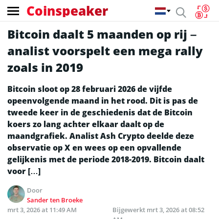
Coinspeaker
Bitcoin daalt 5 maanden op rij –
analist voorspelt een mega rally
zoals in 2019
Bitcoin sloot op 28 februari 2026 de vijfde
opeenvolgende maand in het rood. Dit is pas de
tweede keer in de geschiedenis dat de Bitcoin
koers zo lang achter elkaar daalt op de
maandgrafiek. Analist Ash Crypto deelde deze
observatie op X en wees op een opvallende
gelijkenis met de periode 2018-2019. Bitcoin daalt
voor […]
Door
Sander ten Broeke
mrt 3, 2026 at 11:49 AM
Bijgewerkt
mrt 3, 2026 at 08:52