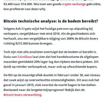
$3.400 naar $14.000. Wie toen een goede
crypto exchange
gebruikte,
kon profiteren van deze rally.
Bitcoin technische analyse: is de bodem bereikt?
Volgens Ash Crypto wijst het huidige patroon op uitputting bij
verkopers, vergelijkbaar met eind 2018. Als de geschiedenis zich
herhaalt, zou een vergelijkbare stijging van 308% de Bitcoin koers
richting $272.000 kunnen brengen.
Toch zijn niet alle analisten overtuigd dat de bodem al bereikt is.
Data van
CoinGlass
laat zien dat het handelsvolume de afgelopen
maanden gemiddeld 20% lager lag dan tijdens eerdere pieken. Dit
duidt op minder verkoopdruk, maar ook op afwachtende kopers.
De RSI op de maandgrafiek daalde in februari onder 30, een niveau
dat vaak wijst op oververkochte omstandigheden. Dit was ook het
geval in januari 2019, vlak voordat de markt begon te herstellen.
Benieuwd naar de langetermijnprognose? Bekijk dan de
Bitcoin koers verwachting
.