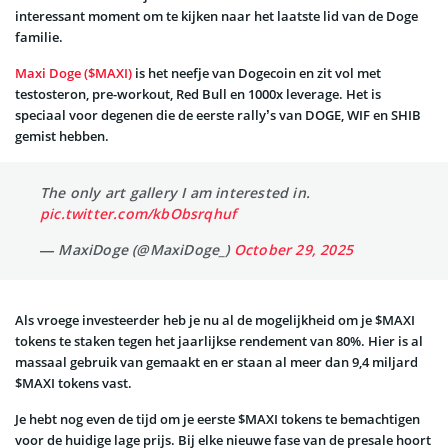
interessant moment om te kijken naar het laatste lid van de Doge
familie.
Maxi Doge ($MAXI)
is het neefje van Dogecoin en zit vol met
testosteron, pre-workout, Red Bull en 1000x leverage. Het is
speciaal voor degenen die de eerste rally’s van DOGE, WIF en SHIB
gemist hebben.
The only art gallery I am interested in.
pic.twitter.com/kbObsrqhuf
— MaxiDoge (@MaxiDoge_)
October 29, 2025
Als vroege investeerder heb je nu al de mogelijkheid om je $MAXI
tokens te staken tegen het jaarlijkse rendement van 80%. Hier is al
massaal gebruik van gemaakt en er staan al meer dan 9,4 miljard
$MAXI tokens vast.
Je hebt nog even de tijd om je eerste $MAXI tokens te bemachtigen
voor de huidige lage prijs. Bij elke nieuwe fase van de presale hoort