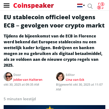
Coinspeaker
EU stablecoin officieel volgens
ECB – gevolgen voor crypto markt
Tijdens de bijeenkomst van de ECB in Florence
werd bekend dat Europese stablecoins nu een
wettelijk kader krijgen. Bedrijven en banken
mogen ze nu gebruiken als digitaal betaalmiddel,
als ze voldoen aan de nieuwe crypto regels van
2025.
Door
Editor
Jobbe van Halteren
Lina van Eck
okt 30, 2025 at 09:35 AM
Bijgewerkt
okt 30, 2025 at 11:07
AM
5 minuten leestijd