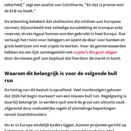
zekerheid,” zegt een analist van CoinShares. “En dat is precies wat
de ECB nu biedt.”
De erkenning betekent dat stablecoins die voldoen aan Europese
normen, bijvoorbeeld met volledige eurodekking en transparante
reserves, straks legaal kunnen worden gebruikt in heel Europa. Dat
verlaagt het risico voor beleggers en opent de deur voor banken en
grote bedrijven om met crypto te werken. Voor de geïnteresseerden
hebben we een lijst samengesteld met
crypto’s die gaan stijgen
door de nieuwe golf aan kapitaal dat hierdoor de markt in komt.
Waarom dit belangrijk is voor de volgende bull
run
De timing van dit besluit is opvallend. Veel marktvolgers geloven
dat 2026 het begin markeert van een nieuwe bull run. Regelgeving is
daarbij belangrijk. In eerdere cycli werd de groei van altcoins vaak
afgeremd door onduidelijke regels of plotselinge beperkingen
vanuit toezichthouders.
Nu er in Europa eindelijk kaders liggen, kunnen projecten gericht op
betalingen, DeFi en tokenized assets versneld opschalen. Met