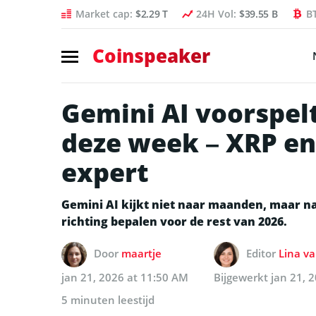
Market cap:
$2.29 T
24H Vol:
$39.55 B
B
Coinspeaker
Gemini AI voorspel
deze week – XRP en
expert
Gemini AI kijkt niet naar maanden, maar n
richting bepalen voor de rest van 2026.
Door
maartje
Editor
Lina va
jan 21, 2026 at 11:50 AM
Bijgewerkt
jan 21, 
5 minuten leestijd