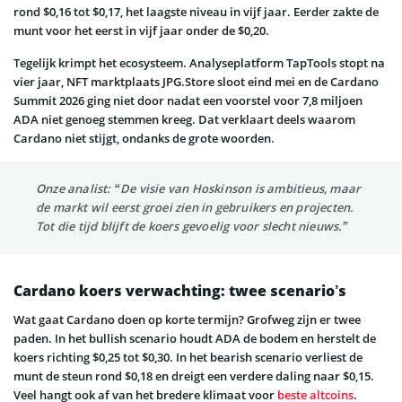
rond $0,16 tot $0,17, het laagste niveau in vijf jaar. Eerder zakte de
munt voor het eerst in vijf jaar onder de $0,20.
Tegelijk krimpt het ecosysteem. Analyseplatform TapTools stopt na
vier jaar, NFT marktplaats JPG.Store sloot eind mei en de Cardano
Summit 2026 ging niet door nadat een voorstel voor 7,8 miljoen
ADA niet genoeg stemmen kreeg. Dat verklaart deels waarom
Cardano niet stijgt, ondanks de grote woorden.
Onze analist: “De visie van Hoskinson is ambitieus, maar
de markt wil eerst groei zien in gebruikers en projecten.
Tot die tijd blijft de koers gevoelig voor slecht nieuws.”
Cardano koers verwachting: twee scenario’s
Wat gaat Cardano doen op korte termijn? Grofweg zijn er twee
paden. In het bullish scenario houdt ADA de bodem en herstelt de
koers richting $0,25 tot $0,30. In het bearish scenario verliest de
munt de steun rond $0,18 en dreigt een verdere daling naar $0,15.
Veel hangt ook af van het bredere klimaat voor
beste altcoins
.