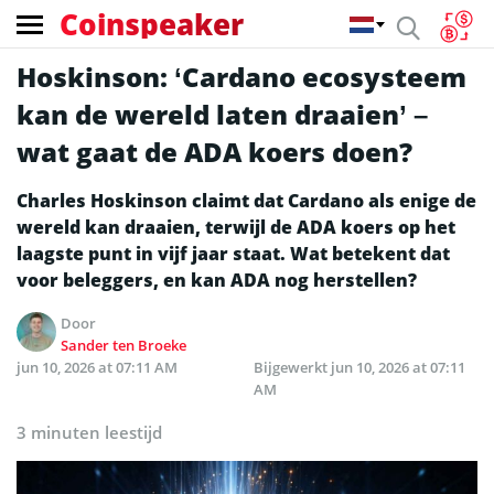
Coinspeaker
Hoskinson: ‘Cardano ecosysteem
kan de wereld laten draaien’ –
wat gaat de ADA koers doen?
Charles Hoskinson claimt dat Cardano als enige de
wereld kan draaien, terwijl de ADA koers op het
laagste punt in vijf jaar staat. Wat betekent dat
voor beleggers, en kan ADA nog herstellen?
Door
Sander ten Broeke
jun 10, 2026 at 07:11 AM
Bijgewerkt
jun 10, 2026 at 07:11
AM
3 minuten leestijd