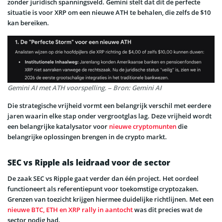
zonder juridisch spanningsveld. Gemini stelt dat dit de perfecte
situatie is voor XRP om een nieuwe ATH te behalen, die zelfs de $10
kan bereiken.
Gemini AI met ATH voorspelling. – Bron: Gemini AI
Die strategische vrijheid vormt een belangrijk verschil met eerdere
jaren waarin elke stap onder vergrootglas lag. Deze vrijheid wordt
een belangrijke katalysator voor
nieuwe cryptomunten
die
belangrijke oplossingen brengen in de crypto markt.
SEC vs Ripple als leidraad voor de sector
De zaak SEC vs Ripple gaat verder dan één project. Het oordeel
functioneert als referentiepunt voor toekomstige cryptozaken.
Grenzen van toezicht krijgen hiermee duidelijke richtlijnen. Met een
nieuwe BTC, ETH en XRP rally in aantocht
was dit precies wat de
sector nodig had.