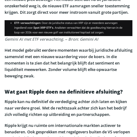
onzekerheid weg is, de nieuwe ETF aanvragen sneller toestemming
krijgen. Dit zorgt direct voor meer instroom vanuit grote partijen.
Gemini AI met ETF verwachting. – Bron: Gemini AI
Het model gebruikt eerdere momenten waarbij juridische afsluiting
samenviel met een nieuwe waardering voor de koers. In die
momenten is te zien dat het belangrijk blijft dat sentiment en
liquiditeit meewerken. Zonder volume blijft elke opwaartse
beweging zwak.
Wat gaat Ripple doen na definitieve afsluiting?
Ripple kan nu definitief de verdediging achter zich laten en kijken
naar verdere groei. Met de rechtszaak achter zich kan het bedrijf
zich volledig richten op uitbreiding en partnerschappen.
Ripple krijgt nu ruimte om internationale markten actiever te
benaderen. Ook gesprekken met regelgevers buiten de VS verlopen