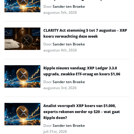
Door
Sander ten Broeke
augustus 5th, 2026
CLARITY Act stemming 5 tot 7 augustus – XRP
koers verwachting deze week
Door
Sander ten Broeke
augustus 4th, 2026
Ripple nieuws vandaag: XRP Ledger 3.3.0
upgrade, zwakke ETF-vraag en koers $1,06
Door
Sander ten Broeke
augustus 3rd, 2026
Analist voorspelt XRP koers van $1.000,
experts rekenen eerder op $20 – wat gaat
Ripple doen?
Door
Sander ten Broeke
juli 31st, 2026