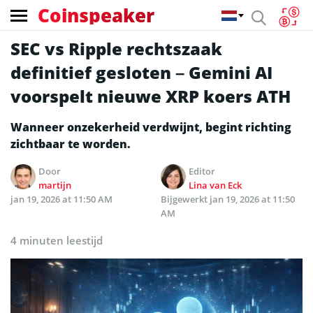
Coinspeaker
SEC vs Ripple rechtszaak
definitief gesloten – Gemini AI
voorspelt nieuwe XRP koers ATH
Wanneer onzekerheid verdwijnt, begint richting
zichtbaar te worden.
Door
Editor
martijn
Lina van Eck
jan 19, 2026 at 11:50 AM
Bijgewerkt
jan 19, 2026 at 11:50
AM
4 minuten leestijd