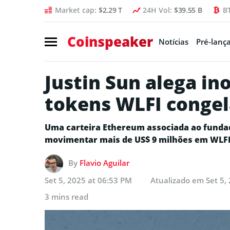
Market cap:
$2.29 T
24H Vol:
$39.55 B
B
Coinspeaker
Notícias
Pré-lanç
Justin Sun alega in
tokens WLFI conge
Uma carteira Ethereum associada ao fundado
movimentar mais de US$ 9 milhões em WLF
By
Flavio Aguilar
Set 5, 2025 at 06:53 PM
Atualizado em
Set 5,
3 mins read