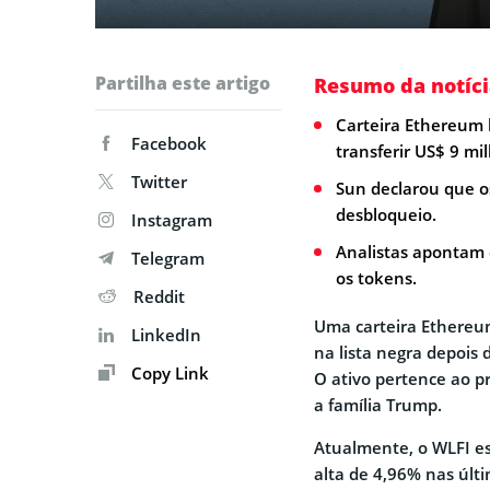
Partilha este artigo
Resumo da notíci
Carteira Ethereum l
Facebook
transferir US$ 9 mi
Twitter
Sun declarou que o
desbloqueio.
Instagram
Analistas apontam 
Telegram
os tokens.
Reddit
Uma carteira Ethereum
LinkedIn
na lista negra depois
Copy Link
O ativo pertence ao pr
a família Trump.
Atualmente, o WLFI es
alta de 4,96% nas últ