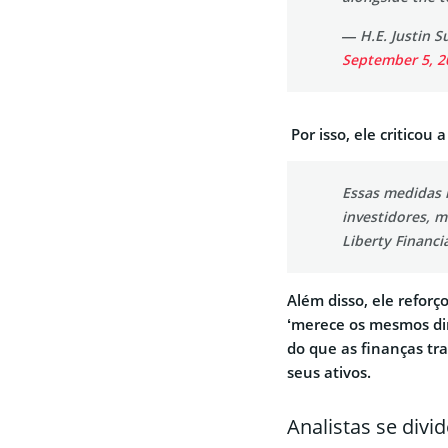
— H.E. Justin S
September 5, 2
Por isso, ele criticou
Essas medidas 
investidores, 
Liberty Financi
Além disso, ele refor
‘merece os mesmos dire
do que as finanças tra
seus ativos.
Analistas se divi