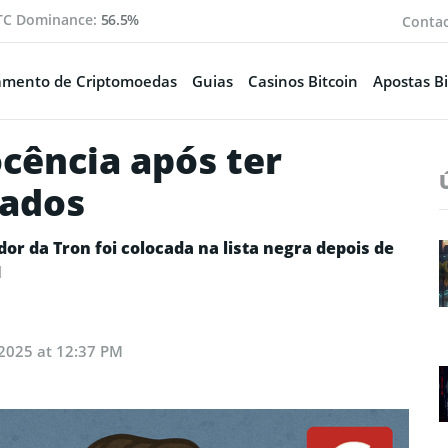
TC Dominance:
56.5%
Conta
amento de Criptomoedas
Guias
Casinos Bitcoin
Apostas Bi
ocência após ter
lados
r da Tron foi colocada na lista negra depois de
I
 2025 at 12:37 PM