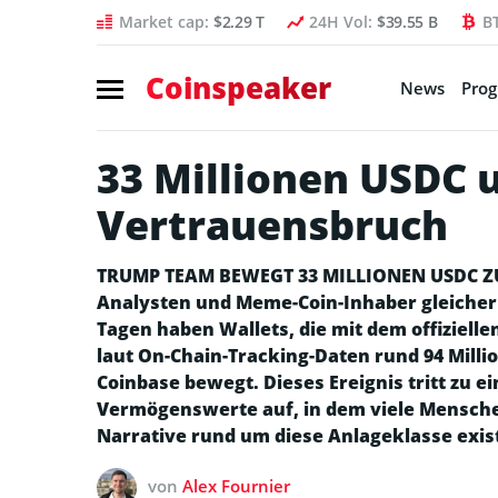
Market cap:
$2.29 T
24H Vol:
$39.55 B
B
Coinspeaker
News
Pro
33 Millionen USDC 
Vertrauensbruch
TRUMP TEAM BEWEGT 33 MILLIONEN USDC ZU C
Analysten und Meme-Coin-Inhaber gleiche
Tagen haben Wallets, die mit dem offiziel
laut On-Chain-Tracking-Daten rund 94 Milli
Coinbase bewegt. Dieses Ereignis tritt zu e
Vermögenswerte auf, in dem viele Menschen
Narrative rund um diese Anlageklasse exist
von
Alex Fournier