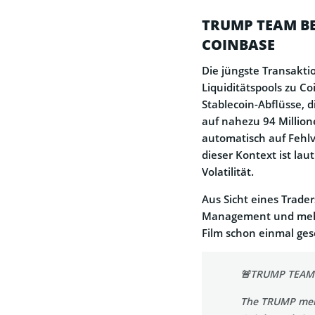
TRUMP TEAM BE
COINBASE
Die jüngste Transakti
Liquiditätspools zu C
Stablecoin-Abflüsse, 
auf nahezu 94 Millio
automatisch auf Fehlv
dieser Kontext ist laut
Volatilität.
Aus Sicht eines Trade
Management und mehr 
Film schon einmal ges
🚨TRUMP TEAM
The TRUMP mem