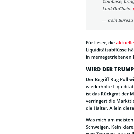
Coinbase, bring
LookOnChain.
— Coin Bureau
Für Leser, die
aktuell
Liquiditätsabflüsse h
in memegetriebenen 
WIRD DER TRUMP
Der Begriff Rug Pull w
wiederholte Liquiditä
ist das Rückgrat der M
verringert die Marktti
die Halter. Allein dies
Was mich am meisten st
Schweigen. Kein klar
zum Treasury, nur sti