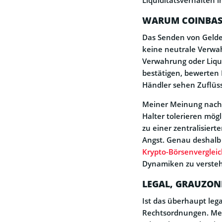
WARUM COINBASE 
Das Senden von Gelder
keine neutrale Verwa
Verwahrung oder Liqu
bestätigen, bewerten 
Händler sehen Zuflüss
Meiner Meinung nach 
Halter tolerieren mög
zu einer zentralisiert
Angst. Genau deshalb 
Krypto-Börsenverglei
Dynamiken zu verste
LEGAL, GRAUZON
Ist das überhaupt leg
Rechtsordnungen. Mem