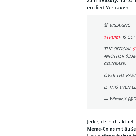
erodiert Vertrauen.
🚨 BREAKING
$TRUMP
IS GET
THE OFFICIAL
$
ANOTHER $33M 
COINBASE.
OVER THE PAST
IS THIS EVEN L
— Wimar.X (@D
Jeder, der sich aktuell
Meme-Coins mit äußer
Liquiditätsverhalten i