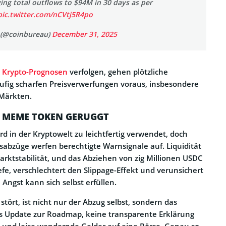
ing total outflows to $94M in 30 days as per
pic.twitter.com/nCVtj5R4po
 (@coinbureau)
December 31, 2025
e Krypto-Prognosen
verfolgen, gehen plötzliche
äufig scharfen Preisverwerfungen voraus, insbesondere
Märkten.
 MEME TOKEN GERUGGT
ird in der Kryptowelt zu leichtfertig verwendet, doch
tsabzüge werfen berechtigte Warnsignale auf. Liquidität
arktstabilität, und das Abziehen von zig Millionen USDC
efe, verschlechtert den Slippage-Effekt und verunsichert
e Angst kann sich selbst erfüllen.
ört, ist nicht nur der Abzug selbst, sondern das
es Update zur Roadmap, keine transparente Erklärung
ll und leise wandernde Gelder auf eine Börse. Genau so