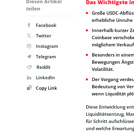
Diesen Artikel
Das Wichtigste i
teilen
Große USDC-Abflüs
erhebliche Unruhe
Facebook
Innerhalb kurzer Ze
Twitter
Coinbase verschobe
möglichem Verkaufs
Instagram
Besonders in einem
Telegram
Bewegungen Ängste
Reddit
Volatilität.
LinkedIn
Der Vorgang verdeu
Bedeutung von Vert
Copy Link
wenn Liquidität plö
Diese Entwicklung ent
Liquiditätsentzug, Ma
für Schritt aufschlüss
und welche Erwartunge