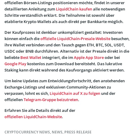
offiziellen Börsen-Listings positionieren möchte, findet in unserer
detaillierten Anleitung zum
LiquidChain kaufen
alle notwendigen
Schritte verständlich erklärt. Die Teilnahme ist sowohl über
etablierte Krypto-Wallets als auch direkt per Bankkarte möglich.
Der Kaufprozess ist denkbar unkompliziert gestaltet: Investoren
können einfach die
offizielle LiquidChain-Presale-Website
besuchen,
ihre Wallet verbinden und den Tausch gegen ETH, BTC, SOL, USDT,
USDC oder BNB durchführen. Alternativ ist der Presale direkt in die
beliebte
Best Wallet
integriert, die im
Apple App Store
oder bei
Google Play
kostenlos zum Download bereitsteht. Das lukrative
Staking kann direkt während des Kaufvorgangs aktiviert werden.
Um keine Updates zum Entwicklungsfortschritt, den anstehenden
Exchange-Listings und exklusiven Community-Aktionen zu
verpassen, lohnt es sich,
LiquidChain auf X zu folgen
und der
offiziellen
Telegram-Gruppe beizutreten
.
Erfahren Sie alle Details direkt auf der
offiziellen LiquidChain-Website
.
CRYPTOCURRENCY NEWS
,
NEWS
,
PRESS RELEASE