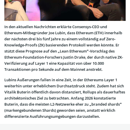
In den aktuellen Nachrichten erklärte Consensys-CEO und
Ethereum-Mitbegründer Joe Lubin, dass Ethereum (ETH) innerhalb
der nächsten drei bis fünf Jahre zu einem vollständig auf Zero-
Knowledge-Proofs (ZK) basierenden Protokoll werden könnte. Er
stützt diese Prognose auf den „Lean Ethereum“-Vorschlag des
Ethereum-Foundation-Forschers Justin Drake, der durch native ZK-
Verifizierung auf Layer 1 eine Kapazität von über 10.000
Transaktionen pro Sekunde auf dem Mainnet anstrebt.
Lubins Äußerungen fallen in eine Zeit, in der Ethereums Layer 1
weiterhin unter erheblichem Durchsatzdruck steht. Zudem hat sich
Vitalik Buterin öffentlich davon distanziert, Rollups als dauerhaftes
architektonisches Ziel zu betrachten. Anfang 2026 konstatierte
Buterin, dass die meisten L2-Netzwerke eher zu „branded shards“
(markengebundenen Shards) geworden seien, anstatt wirklich
differenzierte Ausführungsumgebungen darzustellen.