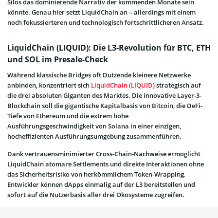
Silos das dominierende Narrativ der kommenden Monate sein
könnte. Genau hier setzt LiquidChain an – allerdings mit einem
noch fokussierteren und technologisch fortschrittlicheren Ansatz.
LiquidChain (LIQUID): Die L3-Revolution für BTC, ETH
und SOL im Presale-Check
Während klassische Bridges oft Dutzende kleinere Netzwerke
anbinden, konzentriert sich
LiquidChain (LIQUID)
strategisch auf
die drei absoluten Giganten des Marktes. Die innovative Layer-3-
Blockchain soll die gigantische Kapitalbasis von Bitcoin, die DeFi-
Tiefe von Ethereum und die extrem hohe
Ausführungsgeschwindigkeit von Solana in einer einzigen,
hocheffizienten Ausführungsumgebung zusammenführen.
Dank vertrauensminimierter Cross-Chain-Nachweise ermöglicht
LiquidChain atomare Settlements und direkte Interaktionen ohne
das Sicherheitsrisiko von herkömmlichem Token-Wrapping.
Entwickler können dApps einmalig auf der L3 bereitstellen und
sofort auf die Nutzerbasis aller drei Ökosysteme zugreifen.