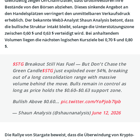
Gleichzeitig zeigen On-Chain-Daten, dass Großinvestoren ihre
Bestände von den Börsen abziehen. Dieses sinkende Angebot an
den Handelsplätzen verringert den unmittelbaren Verkaufsdruck
erheblich. Der bekannte Web3-Analyst Shaun Analysis betont, dass
die bullische Struktur intakt bleibt, solange die Unterstützungszone
zwischen 0,60 $ und 0,63 $ verteidigt wird. Bei anhaltendem
Volumen liegen die nächsten logischen Kursziele bei 0,70 $ und 0,80
$.
$STG
Breakout Still Has Fuel — But Don’t Chase the
Green Candle
$STG
just exploded over 54%, breaking
out of a long consolidation range with massive
volume behind the move. Bulls remain in control as
long as price holds the $0.60–$0.63 support zone.
Bullish Above $0.60…
pic.twitter.com/YoPjob7Ipb
— Shaun Analysis (@shaunanalysis)
June 12, 2026
Die Rallye von Stargate beweist, dass die Überwindung von Krypto-