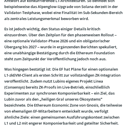
Antwort auf konkurrierende L1-Architekturen. So befindet sich
beispielsweise das Alpenglow-Upgrade von Solana derzeit in der
Validator-Testphase, wobei eine Finalität im Sub-Sekunden-Bereich
als zentrales Leistungsmerkmal beworben wird.
Es ist jedoch wichtig, den Status einiger Details kritisch
einzuordnen. Über den Zeitplan für den phasenweisen Rollout –
eine optionale Validator-Phase 2026 und ein obligatorischer
Übergang bis 2027 – wurde in ergänzenden Berichten spekuliert,
eine unabhängige Bestätigung durch die Ethereum Foundation
steht zum Zeitpunkt der Veröffentlichung jedoch noch aus.
Was hingegen bestätigt ist: Die EF hat Pläne für einen optionalen
L1-zkEVM-Client als ersten Schritt zur vollständigen ZK-Integration
veröffentlicht. Zudem nutzt Lubins eigenes Projekt Linea
(Consensys) bereits ZK-Proofs im Live-Betrieb, einschließlich
Experimenten zur synchronen Komponierbarkeit – ein Ziel, das
Lubin zuvor als den „heiligen Gral unseres Ökosystems“
bezeichnete. Die Ethereum Economic Zone von Gnosis, die teilweise
von ehemaligen EF-Mitarbeitern entwickelt wurde, verfolgt
ähnliche Ziele: einen gemeinsamen Ausführungskontext zwischen
L1 und L2 mit engerer Komponierbarkeit und geteilter Sicherheit.