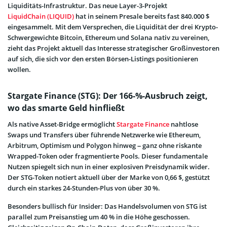
Liquiditäts-Infrastruktur. Das neue Layer-3-Projekt
LiquidChain (LIQUID)
hat in seinem Presale bereits fast 840.000 $
eingesammelt. Mit dem Versprechen, die Liquidität der drei Krypto-
Schwergewichte Bitcoin, Ethereum und Solana nativ zu vereinen,
zieht das Projekt aktuell das Interesse strategischer Großinvestoren
auf sich, die sich vor den ersten Börsen-Listings positionieren
wollen.
Stargate Finance (STG): Der 166-%-Ausbruch zeigt,
wo das smarte Geld hinfließt
Als native Asset-Bridge ermöglicht
Stargate Finance
nahtlose
Swaps und Transfers über führende Netzwerke wie Ethereum,
Arbitrum, Optimism und Polygon hinweg – ganz ohne riskante
Wrapped-Token oder fragmentierte Pools. Dieser fundamentale
Nutzen spiegelt sich nun in einer explosiven Preisdynamik wider.
Der STG-Token notiert aktuell über der Marke von 0,66 $, gestützt
durch ein starkes 24-Stunden-Plus von über 30 %.
Besonders bullisch für Insider: Das Handelsvolumen von STG ist
parallel zum Preisanstieg um 40 % in die Höhe geschossen.