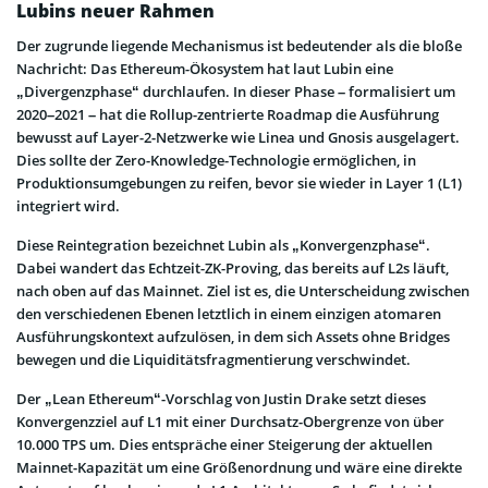
Lubins neuer Rahmen
Der zugrunde liegende Mechanismus ist bedeutender als die bloße
Nachricht: Das Ethereum-Ökosystem hat laut Lubin eine
„Divergenzphase“ durchlaufen. In dieser Phase – formalisiert um
2020–2021 – hat die Rollup-zentrierte Roadmap die Ausführung
bewusst auf Layer-2-Netzwerke wie Linea und Gnosis ausgelagert.
Dies sollte der Zero-Knowledge-Technologie ermöglichen, in
Produktionsumgebungen zu reifen, bevor sie wieder in Layer 1 (L1)
integriert wird.
Diese Reintegration bezeichnet Lubin als „Konvergenzphase“.
Dabei wandert das Echtzeit-ZK-Proving, das bereits auf L2s läuft,
nach oben auf das Mainnet. Ziel ist es, die Unterscheidung zwischen
den verschiedenen Ebenen letztlich in einem einzigen atomaren
Ausführungskontext aufzulösen, in dem sich Assets ohne Bridges
bewegen und die Liquiditätsfragmentierung verschwindet.
Der „Lean Ethereum“-Vorschlag von Justin Drake setzt dieses
Konvergenzziel auf L1 mit einer Durchsatz-Obergrenze von über
10.000 TPS um. Dies entspräche einer Steigerung der aktuellen
Mainnet-Kapazität um eine Größenordnung und wäre eine direkte