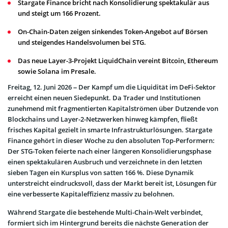
Stargate Finance bricht nach Konsolidierung spektakulär aus
und steigt um 166 Prozent.
On-Chain-Daten zeigen sinkendes Token-Angebot auf Börsen
und steigendes Handelsvolumen bei STG.
Das neue Layer-3-Projekt LiquidChain vereint Bitcoin, Ethereum
sowie Solana im Presale.
Freitag, 12. Juni 2026 – Der Kampf um die Liquidität im DeFi-Sektor
erreicht einen neuen Siedepunkt. Da Trader und Institutionen
zunehmend mit fragmentierten Kapitalströmen über Dutzende von
Blockchains und Layer-2-Netzwerken hinweg kämpfen, fließt
frisches Kapital gezielt in smarte Infrastrukturlösungen. Stargate
Finance gehört in dieser Woche zu den absoluten Top-Performern:
Der STG-Token feierte nach einer längeren Konsolidierungsphase
einen spektakulären Ausbruch und verzeichnete in den letzten
sieben Tagen ein Kursplus von satten 166 %. Diese Dynamik
unterstreicht eindrucksvoll, dass der Markt bereit ist, Lösungen für
eine verbesserte Kapitaleffizienz massiv zu belohnen.
Während Stargate die bestehende Multi-Chain-Welt verbindet,
formiert sich im Hintergrund bereits die nächste Generation der