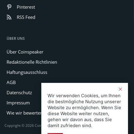
Pinterest
RSS Feed
ÜBER UNS
Über Coinspeaker
Redaktionelle Richtlinien
Haftungsausschluss
AGB
Datenschutz
Wir verwenden Cookies, um Ihnen
die bestmögliche Nutzung unserer
Impressum
Website zu ermöglichen. Wenn Sie
Wie wir bewerten
diese Website weiter nutzen,
gehen wir davon aus, dass Sie
damit zufrieden sind.
Copyright © 2026 Coinspeaker LTD. All rights reserved.