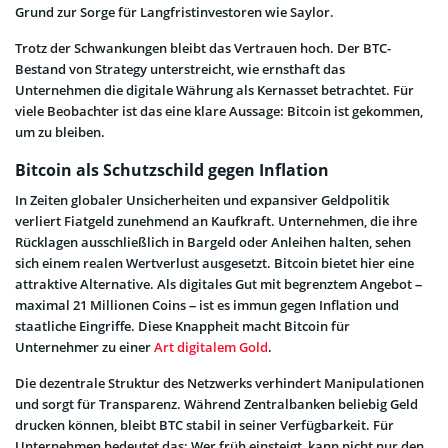
Grund zur Sorge für Langfristinvestoren wie Saylor.
Trotz der Schwankungen bleibt das Vertrauen hoch. Der BTC-
Bestand von Strategy unterstreicht, wie ernsthaft das
Unternehmen die digitale Währung als Kernasset betrachtet. Für
viele Beobachter ist das eine klare Aussage: Bitcoin ist gekommen,
um zu bleiben.
Bitcoin als Schutzschild gegen Inflation
In Zeiten globaler Unsicherheiten und expansiver Geldpolitik
verliert Fiatgeld zunehmend an Kaufkraft. Unternehmen, die ihre
Rücklagen ausschließlich in Bargeld oder Anleihen halten, sehen
sich einem realen Wertverlust ausgesetzt. Bitcoin bietet hier eine
attraktive Alternative. Als digitales Gut mit begrenztem Angebot –
maximal 21 Millionen Coins – ist es immun gegen Inflation und
staatliche Eingriffe. Diese Knappheit macht Bitcoin für
Unternehmer zu einer
Art digitalem Gold
.
Die dezentrale Struktur des Netzwerks verhindert Manipulationen
und sorgt für Transparenz. Während Zentralbanken beliebig Geld
drucken können, bleibt BTC stabil in seiner Verfügbarkeit. Für
Unternehmen bedeutet das: Wer früh einsteigt, kann nicht nur den