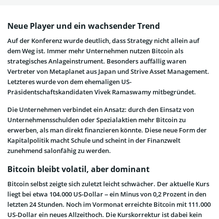
Neue Player und ein wachsender Trend
Auf der Konferenz wurde deutlich, dass Strategy nicht allein auf
dem Weg ist. Immer mehr Unternehmen nutzen Bitcoin als
strategisches Anlageinstrument. Besonders auffällig waren
Vertreter von Metaplanet aus Japan und Strive Asset Management.
Letzteres wurde von dem ehemaligen US-
Präsidentschaftskandidaten Vivek Ramaswamy mitbegründet.
Die Unternehmen verbindet ein Ansatz: durch den Einsatz von
Unternehmensschulden oder Spezialaktien mehr Bitcoin zu
erwerben, als man direkt finanzieren könnte. Diese neue Form der
Kapitalpolitik macht Schule und scheint in der Finanzwelt
zunehmend salonfähig zu werden.
Bitcoin bleibt volatil, aber dominant
Bitcoin selbst zeigte sich zuletzt leicht schwächer. Der aktuelle Kurs
liegt bei etwa 104.000 US-Dollar – ein Minus von 0,2 Prozent in den
letzten 24 Stunden. Noch im Vormonat erreichte Bitcoin mit 111.000
US-Dollar ein neues Allzeithoch. Die Kurskorrektur ist dabei kein