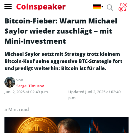
Coinspeaker
Bitcoin-Fieber: Warum Michael
Saylor wieder zuschlägt – mit
Mini-Investment
Michael Saylor setzt mit Strategy trotz kleinem
Bitcoin-Kauf seine aggressive BTC-Strategie fort
und predigt weiterhin: Bitcoin ist für alle.
von
Sergei Timurov
Juni 2, 2025 at 02:49 p.m.
Updated
Juni 2, 2025 at 02:49
p.m.
5 Min. read