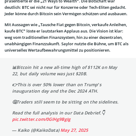
präsentierte er die „21 Ways to Wealth“. Die Botschaft war
deutlich: BTC sei nicht nur für Konzerne oder Tech-Eliten gedacht.
Jeder könne durch Bitcoin sein Vermögen schützen und ausbauen.
Mit Aussagen wie „Tausche Fiat gegen Bitcoin, verkaufe Anleihen,
kaufe BTC“ löste er lautstarken Applaus aus. Die Vision ist klar:
weg vom traditionellen Finanzsystem, hin zu einer dezentralen,
unabhängigen Finanzzukunft. Saylor nutzte die Bühne, um BTC als
universelles Wertaufbewahrungsmittel zu positionieren.
📊Bitcoin hit a new all-time high of $112K on May
22, but daily volume was just $20B.
👉This is over 50% lower than on Trump’s
inauguration day and the Dec 2024 ATH.
🤔Traders still seem to be sitting on the sidelines.
Read the full analysis in our Data Debrief.👇
pic.twitter.com/0GIHg9BgIg
— Kaiko (@KaikoData)
May 27, 2025