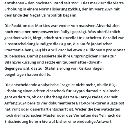
anzuheben – den höchsten Stand seit 1995. Dies markiert die vierte
Erhöhung in einem Normalisierungszyklus, der im März 2024 mit
dem Ende der Negativzinspolitik begann.
Die Reaktion des Marktes war weder von massiven Abverkäufen
noch von einer nennenswerten Rallye geprägt. Was oberflächlich
geordnet wirkt, birgt jedoch strukturelle Unklarheiten. Parallel zur
Zinsentscheidung kündigte die BOJ an, die Käufe japanischer
Staatsanleihen (JGB) bis April 2027 bei etwa 2 Billionen ¥ pro Monat
zu belassen. Damit pausierte sie ihre ursprünglichen Pläne zur
Bilanzverkürzung und setzte ein taubenhaftes (dovish)
Gegengewicht, das zur Stabilisierung von Risikoanlagen
beigetragen haben dürfte.
Die entscheidende analytische Frage ist nicht mehr, ob die BOJ-
Erhöhung einen echten Zinsschock für Krypto darstellt. Vielmehr
geht es darum, ob der Überhang des
Yen-Carry-Trades
, der seit
Anfang 2024 bereits vier dokumentierte BTC-Korrekturen ausgelöst
hat, ruht oder dauerhaft entschärft ist. Weder die Derivatedaten
noch die historischen Muster oder das Verhalten des Yen nach der
Entscheidung liefern hierauf bisher eine eindeutige Antwort.