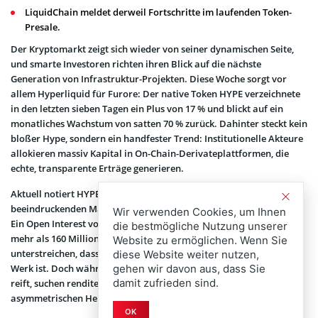
LiquidChain meldet derweil Fortschritte im laufenden Token-
Presale.
Der Kryptomarkt zeigt sich wieder von seiner dynamischen Seite,
und smarte Investoren richten ihren Blick auf die nächste
Generation von Infrastruktur-Projekten. Diese Woche sorgt vor
allem Hyperliquid für Furore: Der native Token HYPE verzeichnete
in den letzten sieben Tagen ein Plus von 17 % und blickt auf ein
monatliches Wachstum von satten 70 % zurück. Dahinter steckt kein
bloßer Hype, sondern ein handfester Trend: Institutionelle Akteure
allokieren massiv Kapital in On-Chain-Derivateplattformen, die
echte, transparente Erträge generieren.
Aktuell notiert HYPE nahe der Marke von 73 $ bei einer
beeindruckenden Marktkapitalisierung von über 18 Milliarden $.
Wir verwenden Cookies, um Ihnen
Ein Open Interest von rund 10 Milliarden $ sowie ETF-Zuflüsse von
die bestmögliche Nutzung unserer
mehr als 160 Millionen $ in den vergangenen Wochen
Website zu ermöglichen. Wenn Sie
unterstreichen, dass hier langfristiges, strategisches Kapital am
diese Website weiter nutzen,
gehen wir davon aus, dass Sie
Werk ist. Doch während die Bewertung von Hyperliquid bereits
damit zufrieden sind.
reift, suchen renditeorientierte Investoren nach dem nächsten
asymmetrischen Hebel im Bereich der Cross-Chain-Infrastruktur.
OK