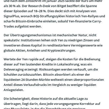
und nach dem Zinsschritt im Januar 2025 sackte der Kurs um mehr
als 30 % ab. Der Research-Desk von Bitget beziffert die Spanne
dieser Episoden auf 18–28 %. Dies deckt sich mit Analysen von
SignalPlus, wonach BOJ-Straffungszyklen historisch Yen-Rallyes und
scharfe Bitcoin-Einbrüche einleiten, sobald Yen-finanzierte Carry-
Trades aufgelöst werden.
Der Übertragungsmechanismus ist mechanischer Natur, nicht
spekulativ: Institutionen leihen sich Yen zu niedrigen Zinsen und
investieren dieses Kapital in renditestärkere Vermögenswerte wie
globale Aktien, Anleihen und Kryptowährungen.
Wertete der Yen rapide auf, steigen die Kosten für die Bedienung
dieser auf Yen lautenden Kredite in Lokalwährung, was ein
Deleveraging erzwingt: Risikoanlagen werden verkauft, um die
Schulden zurückzuzahlen. Bitcoin absorbiert als einer der
liquidesten 24-Stunden-Märkte weltweit einen überproportionalen
Anteil dieses Verkaufsdrucks im Vergleich zu weniger liquiden
Anlagezielen.
Die Schwierigkeit, diese Historie auf die aktuelle Lage zu
übertragen, liegt darin, dass jede vorangegangene Korrektur auf
eine Phase folgte, in der die Zinserhöhung ein gewisses