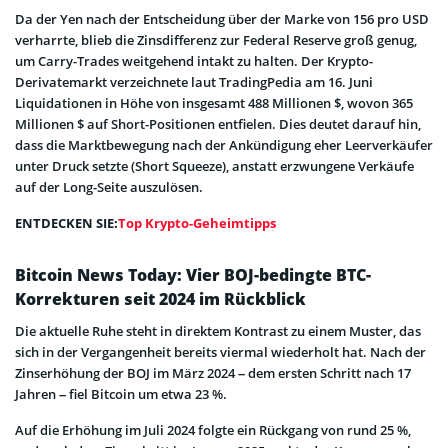
Da der Yen nach der Entscheidung über der Marke von 156 pro USD
verharrte, blieb die Zinsdifferenz zur Federal Reserve groß genug,
um Carry-Trades weitgehend intakt zu halten. Der Krypto-
Derivatemarkt verzeichnete laut TradingPedia am 16. Juni
Liquidationen in Höhe von insgesamt 488 Millionen $, wovon 365
Millionen $ auf Short-Positionen entfielen. Dies deutet darauf hin,
dass die Marktbewegung nach der Ankündigung eher Leerverkäufer
unter Druck setzte (Short Squeeze), anstatt erzwungene Verkäufe
auf der Long-Seite auszulösen.
ENTDECKEN SIE:
Top Krypto-Geheimtipps
Bitcoin News Today: Vier BOJ-bedingte BTC-
Korrekturen seit 2024 im Rückblick
Die aktuelle Ruhe steht in direktem Kontrast zu einem Muster, das
sich in der Vergangenheit bereits viermal wiederholt hat. Nach der
Zinserhöhung der BOJ im März 2024 – dem ersten Schritt nach 17
Jahren – fiel Bitcoin um etwa 23 %.
Auf die Erhöhung im Juli 2024 folgte ein Rückgang von rund 25 %,