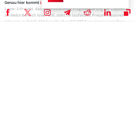
Genau hier kommt
LiquidChain (LIQUID)
ins Spiel. Das innovative
Layer-3-Projekt, das die gravierende Fragmentierung der Liquidität
im Web3-Bereich lösen will, zieht im laufenden Presale massives
Interesse auf sich. Mit bereits über 842.000 $ an eingesammeltem
Kapital rückt der Meilenstein von 1 Million $ in greifbare Nähe. Für
Whales und Early Adopter bietet sich hier eine exklusive
Gelegenheit, sich in einem frühen Stadium zu positionieren.
Hyperliquid als institutioneller Wegbereiter:
Nachhaltige Tokenomics im Fokus
Die jüngsten HYPE-ETF-Aktivitäten
haben gezeigt, dass traditionelle
Finanzakteure DeFi-Plattformen zunehmend als produktive
Unternehmen bewerten. Die über 160 Millionen $, die in
entsprechende Produkte geflossen sind, stützen ein hochgradig
effizientes Ökosystem: Die Handelsgebühren der Hyperliquid-Börse
fließen teilweise in einen dedizierten Unterstützungsfonds, der für
kontinuierliche Marktkäufe des HYPE-Tokens genutzt wird.
Dieses direkte Feedback-Loop-Modell – hohe Handelsaktivität führt
zu verstärkten Rückkäufen – schafft eine solide fundamentale Basis
für den Tokenpreis. Hinzu kommt das transparente On-Chain-