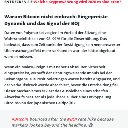
ENTDECKEN SIE:
Welche Kryptowährung wird 2026 explodieren?
Warum Bitcoin nicht einbrach: Eingepreiste
Dynamik und das Signal der BOJ
Daten von Polymarket zeigten im Vorfeld der Sitzung eine
Wahrscheinlichkeit von 98–99 % für die Zinserhöhung. Das
bedeutet, dass zum Zeitpunkt der Bestätigung kein nennenswerter
Überraschungseffekt mehr vorhanden war, der hätte abgebaut
werden müssen.
Wenn ein Makro-Ereignis mit nahezu absoluter Sicherheit
eingepreist ist, verpufft der richtungsweisende Impuls bei der
Bekanntgabe. Die Positionierungen waren bereits angepasst, und
der Verkaufsdruck wurde absorbiert, bevor die Entscheidung fiel.
Dieser Mechanismus erklärt das Ausbleiben eines scharfen
Abverkaufs präziser als jede Theorie über eine Entkoppelung
Bitcoins von der japanischen Geldpolitik.
#Bitcoin
bounced after the
#BOJ
rate hike because
markets looked beyond the headline. 🧐