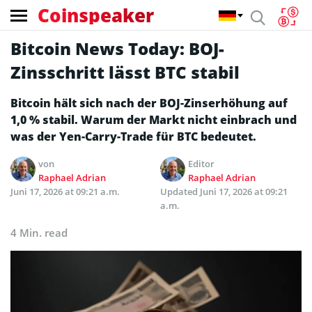
Coinspeaker
Bitcoin News Today: BOJ-
Zinsschritt lässt BTC stabil
Bitcoin hält sich nach der BOJ-Zinserhöhung auf
1,0 % stabil. Warum der Markt nicht einbrach und
was der Yen-Carry-Trade für BTC bedeutet.
von
Editor
Raphael Adrian
Raphael Adrian
Juni 17, 2026 at 09:21 a.m.
Updated
Juni 17, 2026 at 09:21
a.m.
4 Min. read