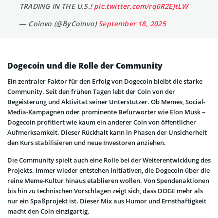
TRADING IN THE U.S.!
pic.twitter.com/rq6R2EJtLW
— Coinvo (@ByCoinvo)
September 18, 2025
Dogecoin und die Rolle der Community
Ein zentraler Faktor für den Erfolg von Dogecoin bleibt die starke
Community. Seit den frühen Tagen lebt der Coin von der
Begeisterung und Aktivität seiner Unterstützer. Ob Memes, Social-
Media-Kampagnen oder prominente Befürworter wie Elon Musk –
Dogecoin profitiert wie kaum ein anderer Coin von öffentlicher
Aufmerksamkeit. Dieser Rückhalt kann in Phasen der Unsicherheit
den Kurs stabilisieren und neue Investoren anziehen.
Die Community spielt auch eine Rolle bei der Weiterentwicklung des
Projekts. Immer wieder entstehen Initiativen, die Dogecoin über die
reine Meme-Kultur hinaus etablieren wollen. Von Spendenaktionen
bis hin zu technischen Vorschlägen zeigt sich, dass DOGE mehr als
nur ein Spaßprojekt ist. Dieser Mix aus Humor und Ernsthaftigkeit
macht den Coin einzigartig.