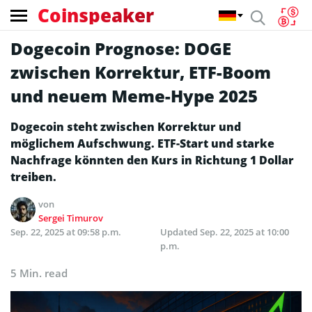
Coinspeaker
Dogecoin Prognose: DOGE
zwischen Korrektur, ETF-Boom
und neuem Meme-Hype 2025
Dogecoin steht zwischen Korrektur und
möglichem Aufschwung. ETF-Start und starke
Nachfrage könnten den Kurs in Richtung 1 Dollar
treiben.
von
Sergei Timurov
Sep. 22, 2025 at 09:58 p.m.
Updated
Sep. 22, 2025 at 10:00
p.m.
5 Min. read