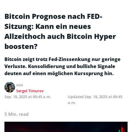
Bitcoin Prognose nach FED-
Sitzung: Kann ein neues
Allzeithoch auch Bitcoin Hyper
boosten?
Bitcoin zeigt trotz Fed-Zinssenkung nur geringe
Verluste. Konsolidierung und bullishe Signale
deuten auf einen möglichen Kurssprung hin.
von
Sergei Timurov
Sep. 18, 2025 at 09:45 a.m.
Updated
Sep. 18, 2025 at 09:45
a.m.
5 Min. read