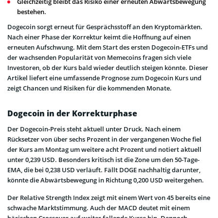
Gleichzeitig bleibt das Risiko einer erneuten Abwärtsbewegung
bestehen.
Dogecoin sorgt erneut für Gesprächsstoff an den Kryptomärkten.
Nach einer Phase der Korrektur keimt die Hoffnung auf einen
erneuten Aufschwung. Mit dem Start des ersten Dogecoin-ETFs und
der wachsenden Popularität von Memecoins fragen sich viele
Investoren, ob der Kurs bald wieder deutlich steigen könnte. Dieser
Artikel liefert eine umfassende Prognose zum Dogecoin Kurs und
zeigt Chancen und Risiken für die kommenden Monate.
Dogecoin in der Korrekturphase
Der Dogecoin-Preis steht aktuell unter Druck. Nach einem
Rücksetzer von über sechs Prozent in der vergangenen Woche fiel
der Kurs am Montag um weitere acht Prozent und notiert aktuell
unter 0,239 USD. Besonders kritisch ist die Zone um den 50-Tage-
EMA, die bei 0,238 USD verläuft. Fällt DOGE nachhaltig darunter,
könnte die Abwärtsbewegung in Richtung 0,200 USD weitergehen.
Der Relative Strength Index zeigt mit einem Wert von 45 bereits eine
schwache Marktstimmung. Auch der MACD deutet mit einem
bärischen Crossover auf weiter fallende Kurse hin. Dennoch