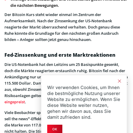
die nächsten Bewegungen.
Der Bitcoin Kurs steht wieder einmal im Zentrum der
Aufmerksamkeit. Nach der Zinssenkung der US-Notenbank
reagierte der Markt überraschend verhalten. Doch genau diese
Ruhe könnte die Grundlage für den nächsten großen Ausbruch
bilden – Anleger sollten jetzt genau hinschauen.
Fed-Zinssenkung und erste Marktreaktionen
Die US-Notenbank hat den Leitzins um 25 Basispunkte gesenkt,
doch die Märkte reagierten erstaunlich ruhig. Bitcoin fiel nach der
Ankündigung nur um rund 0,69 Prozent und notiert aktuell bei etwa
115.500 Dollar. Damit blieb der viel erwartete Kurssprung zunächst
Wir verwenden Cookies, um Ihnen
aus, obwohl Zinssenkungen traditionell als positiv für
die bestmögliche Nutzung unserer
Risikoanlagen gelten. Anleger hatten den Schritt offenbar bereits
Website zu ermöglichen. Wenn Sie
eingepreist
.
diese Website weiter nutzen,
gehen wir davon aus, dass Sie
Viele Beobachter sprechen von einem klassischen „Buy the rumor,
damit zufrieden sind.
sell the news“-Effekt. BTC hatte am Tag der Entscheidung noch kurz
die Marke von 117.000 Dollar erreicht, konnte das Niveau aber
OK
nicht halten. Die Stimmung im Markt wirkt neutral, was sich auch