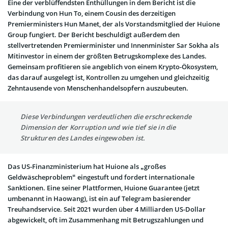
Eine der verblüffendsten Enthüllungen in dem Bericht ist die
Verbindung von Hun To, einem Cousin des derzeitigen
Premierministers Hun Manet, der als Vorstandsmitglied der Huione
Group fungiert. Der Bericht beschuldigt außerdem den
stellvertretenden Premierminister und Innenminister Sar Sokha als
Mitinvestor in einem der größten Betrugskomplexe des Landes.
Gemeinsam profitieren sie angeblich von einem Krypto-Ökosystem,
das darauf ausgelegt ist, Kontrollen zu umgehen und gleichzeitig
Zehntausende von Menschenhandelsopfern auszubeuten.
Diese Verbindungen verdeutlichen die erschreckende
Dimension der Korruption und wie tief sie in die
Strukturen des Landes eingewoben ist.
Das US-Finanzministerium hat Huione als „großes
Geldwäscheproblem“ eingestuft und fordert internationale
Sanktionen. Eine seiner Plattformen, Huione Guarantee (jetzt
umbenannt in Haowang), ist ein auf Telegram basierender
Treuhandservice. Seit 2021 wurden über 4 Milliarden US-Dollar
abgewickelt, oft im Zusammenhang mit Betrugszahlungen und