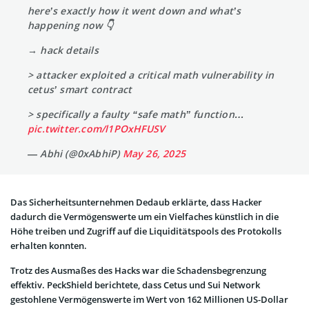
here’s exactly how it went down and what’s
happening now 👇
→ hack details
> attacker exploited a critical math vulnerability in
cetus’ smart contract
> specifically a faulty “safe math” function…
pic.twitter.com/l1POxHFUSV
— Abhi (@0xAbhiP)
May 26, 2025
Das Sicherheitsunternehmen Dedaub erklärte, dass Hacker
dadurch die Vermögenswerte um ein Vielfaches künstlich in die
Höhe treiben und Zugriff auf die Liquiditätspools des Protokolls
erhalten konnten.
Trotz des Ausmaßes des Hacks war die Schadensbegrenzung
effektiv. PeckShield berichtete, dass Cetus und Sui Network
gestohlene Vermögenswerte im Wert von 162 Millionen US-Dollar