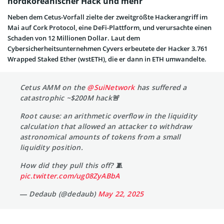
nordkoreanischer Hack und mehr
Neben dem Cetus-Vorfall zielte der zweitgrößte Hackerangriff im
Mai auf Cork Protocol, eine DeFi-Plattform, und verursachte einen
Schaden von 12 Millionen Dollar. Laut dem
Cybersicherheitsunternehmen Cyvers erbeutete der Hacker 3.761
Wrapped Staked Ether (wstETH), die er dann in ETH umwandelte.
Cetus AMM on the
@SuiNetwork
has suffered a
catastrophic ~$200M hack🚨
Root cause: an arithmetic overflow in the liquidity
calculation that allowed an attacker to withdraw
astronomical amounts of tokens from a small
liquidity position.
How did they pull this off? 🧵
pic.twitter.com/ug08ZyABbA
— Dedaub (@dedaub)
May 22, 2025