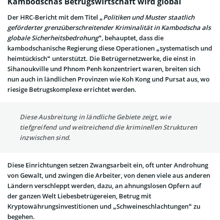
Kambodschas Betrugswirtschaft wird global
Der HRC-Bericht mit dem Titel
„Politiken und Muster staatlich
geförderter grenzüberschreitender Kriminalität in Kambodscha als
globale Sicherheitsbedrohung“,
behauptet, dass die
kambodschanische Regierung diese Operationen „systematisch und
heimtückisch“ unterstützt. Die Betrügernetzwerke, die einst in
Sihanoukville und Phnom Penh konzentriert waren, breiten sich
nun auch in ländlichen Provinzen wie Koh Kong und Pursat aus, wo
riesige Betrugskomplexe errichtet werden.
Diese Ausbreitung in ländliche Gebiete zeigt, wie
tiefgreifend und weitreichend die kriminellen Strukturen
inzwischen sind.
Diese Einrichtungen setzen Zwangsarbeit ein, oft unter Androhung
von Gewalt, und zwingen die Arbeiter, von denen viele aus anderen
Ländern verschleppt werden, dazu, an ahnungslosen Opfern auf
der ganzen Welt Liebesbetrügereien, Betrug mit
Kryptowährungsinvestitionen und „Schweineschlachtungen“ zu
begehen.