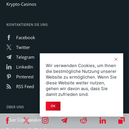
Krypto-Casinos
KONTAKTIEREN SIE UNS
Facebook
Twitter
Telegram
Wir verwenden Cookies, um Ihnen
LinkedIn
die bestmögliche Nutzung unserer
Pinterest
Website zu ermöglichen. Wenn Sie
diese Website weiter nutzen,
RSS Feed
gehen wir davon aus, dass Sie
damit zufrieden sind.
OK
ÜBER UNS
Über Coinspeaker