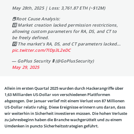
May 28th, 2025 | Loss: 3,761.87 ETH (~$12M)
📕Root Cause Analysis:
1️⃣ Market creation lacked permission restrictions,
allowing custom parameters for RA, DS, and CT to
be freely defined.
2️⃣ The market's RA, DS, and CT parameters lacked…
pic.twitter.com/7lDp3L2eDC
— GoPlus Security 🚦 (@GoPlusSecurity)
May 29, 2025
Allein im ersten Quartal 2025 wurden durch Hackerangriffe über
1,63 Milliarden US-Dollar von verschiedenen Plattformen
abgezogen. Der Januar verlief mit einem Verlust von 87 Millionen
US-Dollar relativ ruhig. Diese Ereignisse erinnern uns daran, dass
wir weiterhin in Sicherheit investieren müssen. Die hohen Verluste
zu Jahresbeginn haben die Branche wachgerüttelt und zu einem
Umdenken in puncto Sicherheitsstrategien geführt.