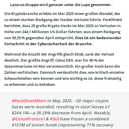
Lazarus-Gruppe wird genauer unter die Lupe genommen .
Die Kryptobranche erlebte im Mai 2025 einen großen Wandel, der
zu einem starken Rückgang der Hacker-Verluste führte. PeckShield
berichtet, dass 20 große Krypto-Hacks im Mai 2025 zu Verlusten in
Höhe von 244,1 Millionen US-Dollar führten, was einem Rückgang
von 39,29 % gegenüber April entspricht.
Dies ist ein bedeutender
Fortschritt in der Cybersicherheit der Branche.
Während die Anzahl der Angriffe gleich blieb, sank der Verlust
deutlich. Der größte Angriff, Cetus DEX, war für 90 % der
Gesamtverluste im Mai verantwortlich. Ein großer Hack kann die
Zahlen verfälschen. Dennoch verdeutlicht dies, wie kritisch einzelne
Schwachstellen sein können und wie wichtig es ist, diese frühzeitig
zu erkennen und zu beheben.
#PeckShieldAlert
In May 2025, ~20 major crypto
hacks were recorded, resulting in total losses of
$244.1M—a 39.29% decrease from April. Notably,
@CetusProtocol
&
#SUI
have frozen a combined
$157M of stolen funds (representing 71% recovery