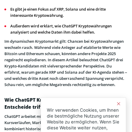
Es gibt je einen Fokus auf XRP, Solana und eine dritte
interessante Kryptowährung.
Außerdem wird erklärt, wie ChatGPT Kryptowährungen
analysiert und welche Daten ihm dabei helfen.
Im dynamischen Kryptomarkt gilt: Chancen bei Kryptowährungen
wechseln rasch. Während viele Anleger auf etablierte Werte wie
Bitcoin und Ethereum schauen, könnten andere Projekte 2025
regelrecht explodieren. In diesem Artikel beleuchtet ChatGPT drei
Krypto-Kandidaten mit vielversprechender Perspektive. Du
erfährst, warum gerade XRP und Solana auf der KI-Agenda stehen –
und welches dritte Asset noch überraschend Spannung verspricht.
Schau rein, um mögliche Megatrends rechtzeitig zu erkennen.
Wie ChatGPT Kryptowährungen analysiert und
Entscheide trifft
Wir verwenden Cookies, um Ihnen
die bestmögliche Nutzung unserer
ChatGPT arbeitet mit großen Datenmengen aus Text,
Website zu ermöglichen. Wenn Sie
Kursverläufen, Marktberichten und wissenschaftlichen Artikeln. Es
diese Website weiter nutzen,
kombiniert historische Muster mit aktuellen Nachrichten, um