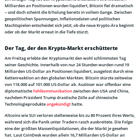
Milliarden an Positionen wurden liquidiert, Bitcoin fiel dramatisch
– und doch scheint die Erholung bereits in vollem Gange. Zwischen
geopolitischen Spannungen, Inflationsdaten und politischen
Machtspielen entscheidet sich jetzt, ob die neue Krypto-Ära beginnt
oder ob der Markt erneut in die Tiefe stürzt.
Der Tag, der den Krypto-Markt erschütterte
Am Freitag erlebte der Kryptomarkt den wohl schlimmsten Tag
seiner Geschichte. Innerhalb von nur 24 Stunden wurden rund 19
Milliarden US-Dollar an Positionen liquidiert, ausgelöst durch eine
Kettenreaktion an den globalen Märkten. Bitcoin stürzte zeitweise
von 118.000 auf 101.000 US-Dollar ab. Auslöser war offenbar eine
diplomatische
Fehlkommunikation
zwischen den USA und China,
nachdem Präsident Trump drastische Zölle auf chinesische
Technologieprodukte
angekündigt
hatte.
Altcoins wie SUI verloren stellenweise bis zu 80 Prozent ihres Werts,
während sich die Panik unter Tradern rasch ausbreitete. Die Folge:
eine der größten Massenliquidationen, die der Markt je gesehen
hat. Laut CoinDesk wurden allein 16,7 Milliarden US-Dollar an