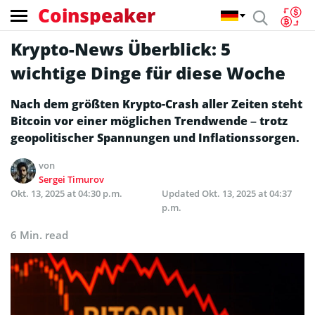
Coinspeaker
Krypto-News Überblick: 5
wichtige Dinge für diese Woche
Nach dem größten Krypto-Crash aller Zeiten steht
Bitcoin vor einer möglichen Trendwende – trotz
geopolitischer Spannungen und Inflationssorgen.
von
Sergei Timurov
Okt. 13, 2025 at 04:30 p.m.
Updated
Okt. 13, 2025 at 04:37
p.m.
6 Min. read