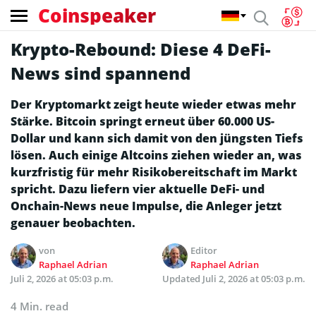
Coinspeaker
Krypto-Rebound: Diese 4 DeFi-
News sind spannend
Der Kryptomarkt zeigt heute wieder etwas mehr
Stärke. Bitcoin springt erneut über 60.000 US-
Dollar und kann sich damit von den jüngsten Tiefs
lösen. Auch einige Altcoins ziehen wieder an, was
kurzfristig für mehr Risikobereitschaft im Markt
spricht. Dazu liefern vier aktuelle DeFi- und
Onchain-News neue Impulse, die Anleger jetzt
genauer beobachten.
von
Editor
Raphael Adrian
Raphael Adrian
Juli 2, 2026 at 05:03 p.m.
Updated
Juli 2, 2026 at 05:03 p.m.
4 Min. read