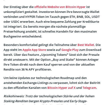
Der Einstieg über die
offizielle Website von Bitcoin Hyper
ist
unkompliziert gestaltet. Investoren können ihre bevorzugte Wallet
verbinden und HYPER-Token im Tausch gegen ETH, BNB, SOL, USDT
oder USDC erwerben. Auch eine bequeme Zahlung per Kreditkarte
ist integriert. Da bereits morgen die nächste planmäßige
Preiserhöhung ansteht, ist schnelles Handeln für den maximalen
Buchgewinn entscheidend.
Besonders komfortabel gelingt die Teilnahme über
Best Wallet
. Die
App steht im
Apple App Store
sowie auf
Google Play
zum Download
bereit. Über das Feature „Upcoming Tokens“ lässt sich der Presale
direkt ansteuern. Mit der Option „Buy and Stake“ können Anleger
ihre Token direkt nach dem Kauf sperren und von der aktuellen
Rendite von 36 % APY profitieren.
Um keine Updates zur technologischen Roadmap und den
anstehenden Exchange-Listings zu verpassen, lohnt sich der Beitritt
zu den offiziellen Kanälen von
Bitcoin Hyper auf X
und
Telegram
.
Risikohinweis: Trotz der technologischen Stärke und der hohen
Staking-Renditen bergen Krypto-Presales und Early-Stage-