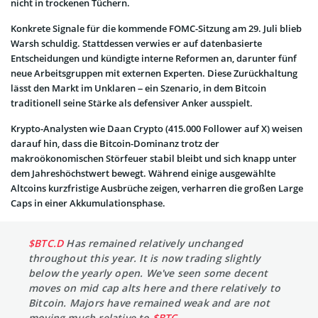
nicht in trockenen Tüchern.
Konkrete Signale für die kommende FOMC-Sitzung am 29. Juli blieb
Warsh schuldig. Stattdessen verwies er auf datenbasierte
Entscheidungen und kündigte interne Reformen an, darunter fünf
neue Arbeitsgruppen mit externen Experten. Diese Zurückhaltung
lässt den Markt im Unklaren – ein Szenario, in dem Bitcoin
traditionell seine Stärke als defensiver Anker ausspielt.
Krypto-Analysten wie Daan Crypto (415.000 Follower auf X) weisen
darauf hin, dass die Bitcoin-Dominanz trotz der
makroökonomischen Störfeuer stabil bleibt und sich knapp unter
dem Jahreshöchstwert bewegt. Während einige ausgewählte
Altcoins kurzfristige Ausbrüche zeigen, verharren die großen Large
Caps in einer Akkumulationsphase.
$BTC.D
Has remained relatively unchanged
throughout this year. It is now trading slightly
below the yearly open. We've seen some decent
moves on mid cap alts here and there relatively to
Bitcoin. Majors have remained weak and are not
moving much relative to
$BTC
.