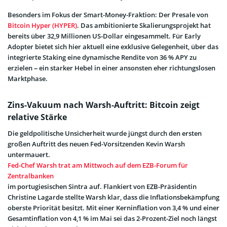
Besonders im Fokus der Smart-Money-Fraktion: Der Presale von
Bitcoin Hyper (HYPER)
. Das ambitionierte Skalierungsprojekt hat
bereits über 32,9 Millionen US-Dollar eingesammelt. Für Early
Adopter bietet sich hier aktuell eine exklusive Gelegenheit, über das
integrierte Staking eine dynamische Rendite von 36 % APY zu
erzielen – ein starker Hebel in einer ansonsten eher richtungslosen
Marktphase.
Zins-Vakuum nach Warsh-Auftritt: Bitcoin zeigt
relative Stärke
Die geldpolitische Unsicherheit wurde jüngst durch den ersten
großen Auftritt des neuen Fed-Vorsitzenden Kevin Warsh
untermauert.
Fed-Chef Warsh trat am Mittwoch auf dem EZB-Forum für
Zentralbanken
im portugiesischen Sintra auf. Flankiert von EZB-Präsidentin
Christine Lagarde stellte Warsh klar, dass die Inflationsbekämpfung
oberste Priorität besitzt. Mit einer Kerninflation von 3,4 % und einer
Gesamtinflation von 4,1 % im Mai sei das 2-Prozent-Ziel noch längst