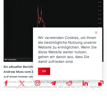
Wir verwenden Cookies, um Ihnen
die bestmögliche Nutzung unserer
Website zu ermöglichen. Wenn Sie
diese Website weiter nutzen,
gehen wir davon aus, dass Sie
damit zufrieden sind.
Ein aktueller Bericht der Jefferies-Analysten unter der Leitung von
OK
Andrew Moss vom 30. Juni 2026 warnt davor, dass der CLARITY Act
auf einen immer unsichereren Weg im US-Senat zusteuert. Das
geplante Gesetz zur Struktur des Krypto-Marktes soll klare
Zuständigkeitsbereiche zwischen der SEC und der CFTC für digitale
Assets festlegen. Die Quoten auf Polymarket für eine
Verabschiedung bis Ende 2026 sind von 70 % Mitte Mai auf aktuell
48 % gefallen, während vor der August-Pause nur noch etwa 20
Sitzungstage verbleiben.