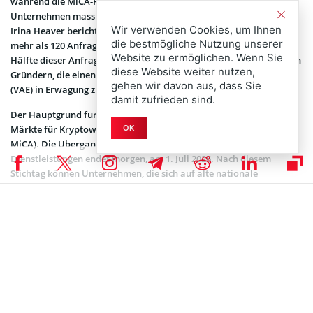
während die MiCA-Regulierung die Standortwahl von Krypto-
Unternehmen massiv beeinflusst. Die in Dubai ansässige Anwältin
Wir verwenden Cookies, um Ihnen
Irina Heaver berichtet, dass ihre Kanzlei mittlerweile wöchentlich
die bestmögliche Nutzung unserer
mehr als 120 Anfragen für Standortverlagerungen erhält. Etwa die
Website zu ermöglichen. Wenn Sie
Hälfte dieser Anfragen stammt Berichten zufolge von europäischen
diese Website weiter nutzen,
Gründern, die einen Umzug in die Vereinigten Arabischen Emirate
gehen wir davon aus, dass Sie
(VAE) in Erwägung ziehen.
damit zufrieden sind.
Der Hauptgrund für diese Entwicklung ist die Verordnung über
Märkte für Kryptowerte (Markets in Crypto-Assets Regulation, kurz
OK
MiCA). Die Übergangsfrist für Anbieter von Krypto-
Dienstleistungen endet morgen, am 1. Juli 2026. Nach diesem
Stichtag können Unternehmen, die sich auf alte nationale
Genehmigungen verlassen, EU-Kunden nicht mehr legal bedienen,
ohne über eine entsprechende MiCA-Zulassung zu verfügen.
🔴 Crypto firms flee Europe for Dubai ahead of MiCA
July 1 deadline
Dubai lawyer Irina Heaver's firm receives over 120
inquiries weekly from founders seeking UAE