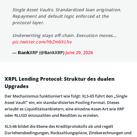
Single Asset Vaults. Standardized loan origination.
Repayment and default logic enforced at the
protocol layer.
Underwriting stays off-chain. Execution moves…
pic.twitter.com/YbZmliXLhx
— 𝗕𝗮𝗻𝗸XRP (@BankXRP)
June 29, 2026
XRPL Lending Protocol: Struktur des dualen
Upgrades
Der Mechanismus funktioniert wie folgt: XLS-65 führt den „Single
Asset Vault“ ein, ein standardisiertes Pooling-Format. Dieses
erlaubt es Liquiditätsanbietern, eine einzelne Asset-Art wie XRP
oder RLUSD einzuzahlen und Renditen zu erzielen.
XLS-66 bildet die Ebene des Kreditprotokolls ab und regelt
Darlehensbedingungen, Rückzahlungspläne, Zinsberechnungen und