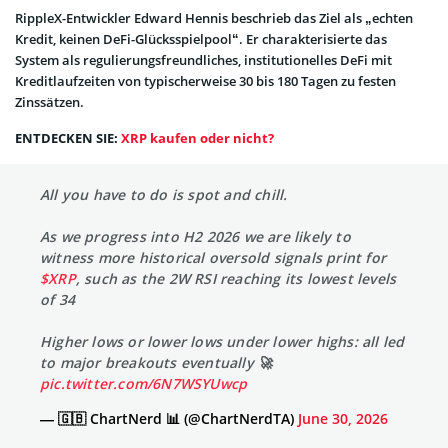
RippleX-Entwickler Edward Hennis beschrieb das Ziel als „echten
Kredit, keinen DeFi-Glücksspielpool“. Er charakterisierte das
System als regulierungsfreundliches, institutionelles DeFi mit
Kreditlaufzeiten von typischerweise 30 bis 180 Tagen zu festen
Zinssätzen.
ENTDECKEN SIE:
XRP kaufen oder nicht?
All you have to do is spot and chill.
As we progress into H2 2026 we are likely to
witness more historical oversold signals print for
$XRP
, such as the 2W RSI reaching its lowest levels
of 34
Higher lows or lower lows under lower highs: all led
to major breakouts eventually 🚀
pic.twitter.com/6N7WSYUwcp
— 🇬🇧 ChartNerd 📊 (@ChartNerdTA)
June 30, 2026