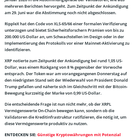
mehreren Berichten hervorgeht. Zum Zeitpunkt der Ankündigung
am 29. Juni war die Abstimmung noch nicht abgeschlossen.
RippleX hat den Code von XLS-65/66 einer formalen Verifizierung
unterzogen und bietet Sicherheitsforschern Prämien von bis zu
200.000 US-Dollar an, um Schwachstellen im Design oder in der
Implementierung des Protokolls vor einer Mainnet-Aktivierung zu
identifizieren.
XRP notierte zum Zeitpunkt der Ankündigung bei rund 1,05 US-
Dollar, was einem Rückgang von 8 % gegenüber der Vorwoche
entsprach. Der Token war am vorangegangenen Donnerstag auf
den niedrigsten Stand seit der Wiederwahl von Präsident Donald
Trump gefallen und näherte sich im Gleichschritt mit der Bitcoin-
Bewegung kurzzeitig der Marke von 0,99 US-Dollar.
Die entscheidende Frage ist nun nicht mehr, ob der XRPL
Vermögenswerte On-Chain bewegen kann, sondern ob die
Validatoren die Kreditinfrastruktur ratifizieren, die nötig ist, um
diese Vermögenswerte produktiv zu nutzen.
ENTDECKEN SIE:
Günstige Kryptowährungen mit Potenzial