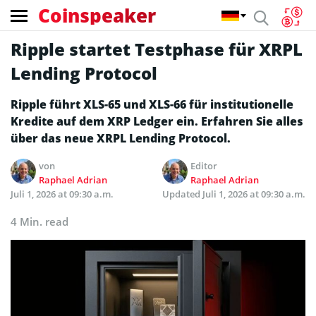
Coinspeaker
Ripple startet Testphase für XRPL
Lending Protocol
Ripple führt XLS-65 und XLS-66 für institutionelle
Kredite auf dem XRP Ledger ein. Erfahren Sie alles
über das neue XRPL Lending Protocol.
von
Editor
Raphael Adrian
Raphael Adrian
Juli 1, 2026 at 09:30 a.m.
Updated
Juli 1, 2026 at 09:30 a.m.
4 Min. read