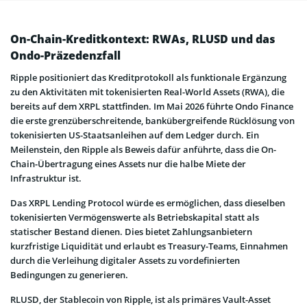
On-Chain-Kreditkontext: RWAs, RLUSD und das
Ondo-Präzedenzfall
Ripple positioniert das Kreditprotokoll als funktionale Ergänzung
zu den Aktivitäten mit tokenisierten Real-World Assets (RWA), die
bereits auf dem XRPL stattfinden. Im Mai 2026 führte Ondo Finance
die erste grenzüberschreitende, bankübergreifende Rücklösung von
tokenisierten US-Staatsanleihen auf dem Ledger durch. Ein
Meilenstein, den Ripple als Beweis dafür anführte, dass die On-
Chain-Übertragung eines Assets nur die halbe Miete der
Infrastruktur ist.
Das XRPL Lending Protocol würde es ermöglichen, dass dieselben
tokenisierten Vermögenswerte als Betriebskapital statt als
statischer Bestand dienen. Dies bietet Zahlungsanbietern
kurzfristige Liquidität und erlaubt es Treasury-Teams, Einnahmen
durch die Verleihung digitaler Assets zu vordefinierten
Bedingungen zu generieren.
RLUSD, der Stablecoin von Ripple, ist als primäres Vault-Asset