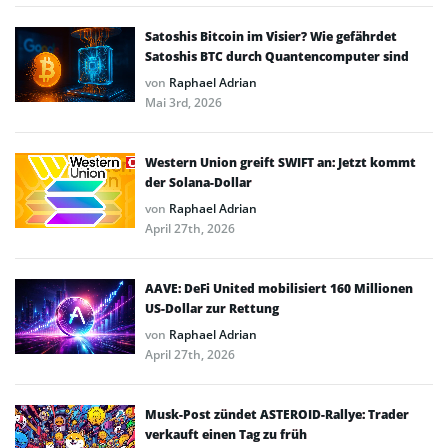
Satoshis Bitcoin im Visier? Wie gefährdet
Satoshis BTC durch Quantencomputer sind
von
Raphael Adrian
Mai 3rd, 2026
Western Union greift SWIFT an: Jetzt kommt
der Solana-Dollar
von
Raphael Adrian
April 27th, 2026
AAVE: DeFi United mobilisiert 160 Millionen
US-Dollar zur Rettung
von
Raphael Adrian
April 27th, 2026
Musk-Post zündet ASTEROID-Rallye: Trader
verkauft einen Tag zu früh