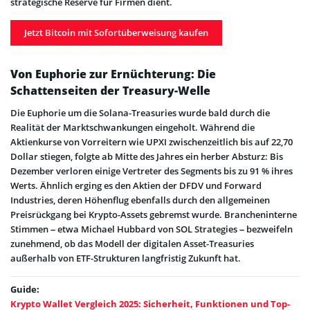
strategische Reserve für Firmen dient.
Jetzt Bitcoin mit Sofortüberweisung kaufen
Von Euphorie zur Ernüchterung: Die
Schattenseiten der Treasury-Welle
Die Euphorie um die Solana-Treasuries wurde bald durch die
Realität der Marktschwankungen eingeholt. Während die
Aktienkurse von Vorreitern wie UPXI zwischenzeitlich bis auf 22,70
Dollar stiegen, folgte ab Mitte des Jahres ein herber Absturz: Bis
Dezember verloren einige Vertreter des Segments bis zu 91 % ihres
Werts. Ähnlich erging es den Aktien der DFDV und Forward
Industries, deren Höhenflug ebenfalls durch den allgemeinen
Preisrückgang bei Krypto-Assets gebremst wurde. Brancheninterne
Stimmen – etwa Michael Hubbard von SOL Strategies – bezweifeln
zunehmend, ob das Modell der digitalen Asset-Treasuries
außerhalb von ETF-Strukturen langfristig Zukunft hat.
Guide:
Krypto Wallet Vergleich 2025: Sicherheit, Funktionen und Top-