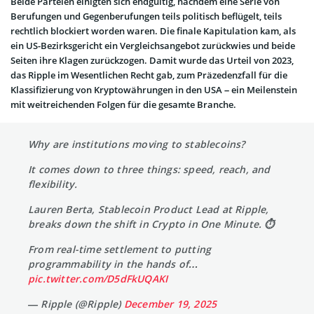
Beide Parteien einigten sich endgültig, nachdem eine Serie von
Berufungen und Gegenberufungen teils politisch beflügelt, teils
rechtlich blockiert worden waren. Die finale Kapitulation kam, als
ein US-Bezirksgericht ein Vergleichsangebot zurückwies und beide
Seiten ihre Klagen zurückzogen. Damit wurde das Urteil von 2023,
das Ripple im Wesentlichen Recht gab, zum Präzedenzfall für die
Klassifizierung von Kryptowährungen in den USA – ein Meilenstein
mit weitreichenden Folgen für die gesamte Branche.
Why are institutions moving to stablecoins?
It comes down to three things: speed, reach, and
flexibility.
Lauren Berta, Stablecoin Product Lead at Ripple,
breaks down the shift in Crypto in One Minute. ⏱️
From real-time settlement to putting
programmability in the hands of…
pic.twitter.com/D5dFkUQAKI
— Ripple (@Ripple)
December 19, 2025