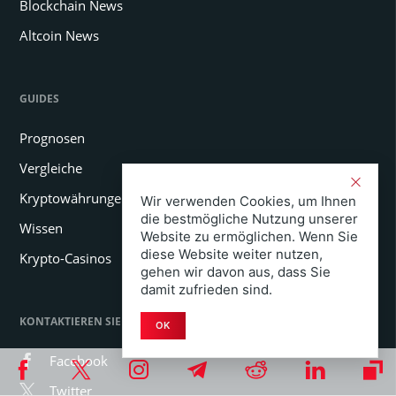
Blockchain News
Altcoin News
GUIDES
Prognosen
Vergleiche
Kryptowährungen kaufen
Wir verwenden Cookies, um Ihnen
die bestmögliche Nutzung unserer
Wissen
Website zu ermöglichen. Wenn Sie
diese Website weiter nutzen,
Krypto-Casinos
gehen wir davon aus, dass Sie
damit zufrieden sind.
KONTAKTIEREN SIE UNS
OK
Facebook
Twitter