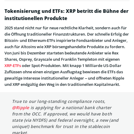
Tokenisierung und ETFs: XRP betritt die Bühne der
institutionellen Produkte
2025 stand nicht nur für neue rechtliche Klarheit, sondern auch für
die Öffnung traditioneller Finanzstrukturen. Der schnelle Erfolg der
Bitcoin- und Ethereum-ETFs inspirierte Fondsanbieter und Anleger,
auch für Altcoins wie XRP börsengehandelte Produkte zu fordern.
Von Juni bis Dezember starteten bedeutende Anbieter wie Rex
Shares, Osprey, Grayscale und Franklin Templeton mit eigenen
XRP-ETFs
oder Spot-Produkten. Mit knapp 1 Milliarde US-Dollar
Zuflüssen ohne einen einzigen Ausflugstag bewiesen die ETFs das
gewaltige Interesse institutioneller Anleger – und öffneten Ripple
und XRP endgültig den Weg in den traditionellen Kapitalmarkt.
True to our long-standing compliance roots,
@Ripple
is applying for a national bank charter
from the OCC. If approved, we would have both
state (via NYDFS) and federal oversight, a new (and
unique!) benchmark for trust in the stablecoin
market.