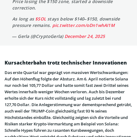
Price losing the $150 zone, started a downside
correction.
As long as
$SOL
stays below $140–$150, downside
pressure remains.
pic.twitter.com/oDn1whAI1M
— Gerla (@CryptoGerla)
December 24, 2025
Kursachterbahn trotz technischer Innovationen
Das erste Quartal war geprägt von massiven Wertschwankungen:
Auf den Höhenflug folgte der Absturz. Am 6. April notierte Solana
nur noch bei 105,77 Dollar und hatte somit fast zwei Drittel seines
Wertes innerhalb weniger Wochen verloren. Auch bis Dezember
erholte sich der Kurs nicht vollständig und lag zuletzt bei rund
127,70 Dollar. Die Anlegerstimmung war dementsprechend getrübt,
auch weil der TRUMP-Coin gleichzeitig fast 93 % seines
Höchststandes einbüßte. Gleichzeitig zeigten sich die Vorteile und
Risiken starker Krypto-Vermarktung am Beispiel von Solana:
Schnelle Hypes führen zu rasanten Kursbewegungen, doch
nachhaltiger Wert entsteht durch Substanz und echte Innovationen.