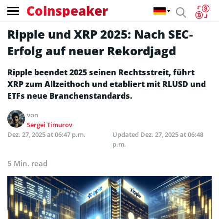
Coinspeaker
Ripple und XRP 2025: Nach SEC-
Erfolg auf neuer Rekordjagd
Ripple beendet 2025 seinen Rechtsstreit, führt
XRP zum Allzeithoch und etabliert mit RLUSD und
ETFs neue Branchenstandards.
von
Sergei Timurov
Dez. 27, 2025 at 06:47 p.m.
Updated
Dez. 27, 2025 at 06:48
p.m.
5 Min. read