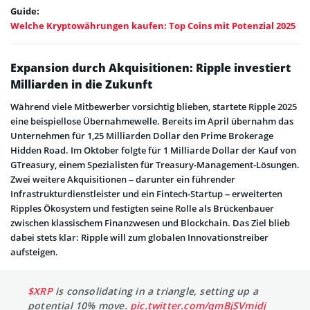
Guide:
Welche Kryptowährungen kaufen: Top Coins mit Potenzial 2025
Expansion durch Akquisitionen: Ripple investiert
Milliarden in die Zukunft
Während viele Mitbewerber vorsichtig blieben, startete Ripple 2025
eine beispiellose Übernahmewelle. Bereits im April übernahm das
Unternehmen für 1,25 Milliarden Dollar den Prime Brokerage
Hidden Road. Im Oktober folgte für 1 Milliarde Dollar der Kauf von
GTreasury, einem Spezialisten für Treasury-Management-Lösungen.
Zwei weitere Akquisitionen – darunter ein führender
Infrastrukturdienstleister und ein Fintech-Startup – erweiterten
Ripples Ökosystem und festigten seine Rolle als Brückenbauer
zwischen klassischem Finanzwesen und Blockchain. Das Ziel blieb
dabei stets klar: Ripple will zum globalen Innovationstreiber
aufsteigen.
$XRP
is consolidating in a triangle, setting up a
potential 10% move.
pic.twitter.com/qmBjSVmidj