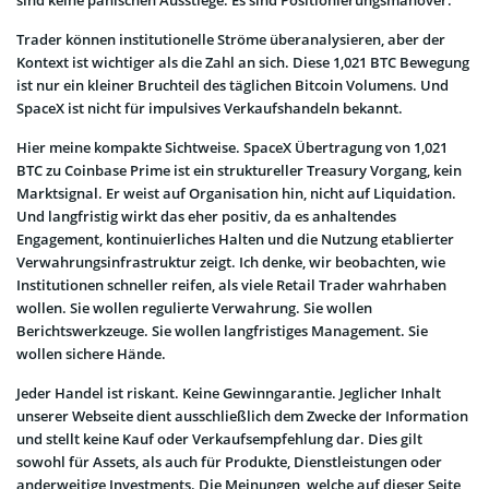
Trader können institutionelle Ströme überanalysieren, aber der
Kontext ist wichtiger als die Zahl an sich. Diese 1,021 BTC Bewegung
ist nur ein kleiner Bruchteil des täglichen Bitcoin Volumens. Und
SpaceX ist nicht für impulsives Verkaufshandeln bekannt.
Hier meine kompakte Sichtweise. SpaceX Übertragung von 1,021
BTC zu Coinbase Prime ist ein struktureller Treasury Vorgang, kein
Marktsignal. Er weist auf Organisation hin, nicht auf Liquidation.
Und langfristig wirkt das eher positiv, da es anhaltendes
Engagement, kontinuierliches Halten und die Nutzung etablierter
Verwahrungsinfrastruktur zeigt. Ich denke, wir beobachten, wie
Institutionen schneller reifen, als viele Retail Trader wahrhaben
wollen. Sie wollen regulierte Verwahrung. Sie wollen
Berichtswerkzeuge. Sie wollen langfristiges Management. Sie
wollen sichere Hände.
Jeder Handel ist riskant. Keine Gewinngarantie. Jeglicher Inhalt
unserer Webseite dient ausschließlich dem Zwecke der Information
und stellt keine Kauf oder Verkaufsempfehlung dar. Dies gilt
sowohl für Assets, als auch für Produkte, Dienstleistungen oder
anderweitige Investments. Die Meinungen, welche auf dieser Seite