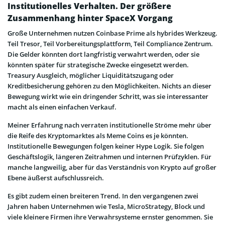
Institutionelles Verhalten. Der größere
Zusammenhang hinter SpaceX Vorgang
Große Unternehmen nutzen Coinbase Prime als hybrides Werkzeug.
Teil Tresor, Teil Vorbereitungsplattform, Teil Compliance Zentrum.
Die Gelder könnten dort langfristig verwahrt werden, oder sie
könnten später für strategische Zwecke eingesetzt werden.
Treasury Ausgleich, möglicher Liquiditätszugang oder
Kreditbesicherung gehören zu den Möglichkeiten. Nichts an dieser
Bewegung wirkt wie ein dringender Schritt, was sie interessanter
macht als einen einfachen Verkauf.
Meiner Erfahrung nach verraten institutionelle Ströme mehr über
die Reife des Kryptomarktes als Meme Coins es je könnten.
Institutionelle Bewegungen folgen keiner Hype Logik. Sie folgen
Geschäftslogik, längeren Zeitrahmen und internen Prüfzyklen. Für
manche langweilig, aber für das Verständnis von Krypto auf großer
Ebene äußerst aufschlussreich.
Es gibt zudem einen breiteren Trend. In den vergangenen zwei
Jahren haben Unternehmen wie Tesla, MicroStrategy, Block und
viele kleinere Firmen ihre Verwahrsysteme ernster genommen. Sie