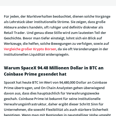
Für jeden, der Marktverhalten beobachtet, dienen solche Vorgänge
als Lehrstück über institutionelle Ströme. Sie zeigen, dass große
Akteure anders handeln, oft ruhiger und definitiv diskreter als
Retail Trader. Und genau diese Stille wird zum lautesten Teil der
Geschichte. Bevor man tiefer einsteigt, lohnt sich ein Blick auf
Werkzeuge, die helfen, solche Bewegungen zu verfolgen, sowie auf
Vergleiche großer Krypto Börsen
, da sie oft Veränderungen in der
institutionellen Liquidität widerspiegeln.
Warum SpaceX 94.48 Millionen Dollar in BTC an
Coinbase Prime gesendet hat
SpaceX hat heute BTC im Wert von 94,480,000 Dollar an Coinbase
Prime übertragen, und On Chain Analysten gehen überwiegend
davon aus, dass dies hauptsächlich für Verwahrungszwecke
geschah. Coinbase Prime ist bekannt für seine institutionelle
Verwahrungsinfrastruktur, daher ergibt dieser Schritt Sinn für
Unternehmen, die sowohl Flexibilität als auch stärkere Sicherheit
benötigen. Wenn man mit Beständen in neunstelliger Höhe umgeht,