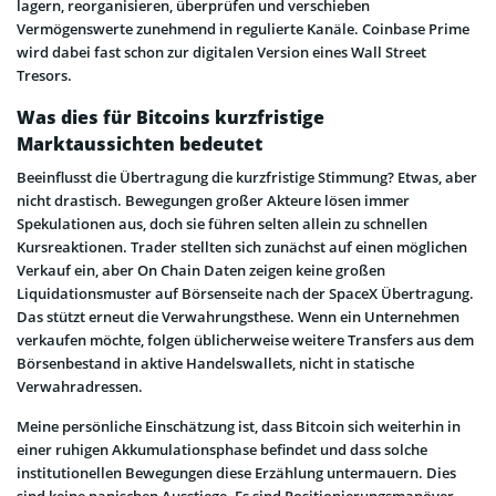
lagern, reorganisieren, überprüfen und verschieben
Vermögenswerte zunehmend in regulierte Kanäle. Coinbase Prime
wird dabei fast schon zur digitalen Version eines Wall Street
Tresors.
Was dies für Bitcoins kurzfristige
Marktaussichten bedeutet
Beeinflusst die Übertragung die kurzfristige Stimmung? Etwas, aber
nicht drastisch. Bewegungen großer Akteure lösen immer
Spekulationen aus, doch sie führen selten allein zu schnellen
Kursreaktionen. Trader stellten sich zunächst auf einen möglichen
Verkauf ein, aber On Chain Daten zeigen keine großen
Liquidationsmuster auf Börsenseite nach der SpaceX Übertragung.
Das stützt erneut die Verwahrungsthese. Wenn ein Unternehmen
verkaufen möchte, folgen üblicherweise weitere Transfers aus dem
Börsenbestand in aktive Handelswallets, nicht in statische
Verwahradressen.
Meine persönliche Einschätzung ist, dass Bitcoin sich weiterhin in
einer ruhigen Akkumulationsphase befindet und dass solche
institutionellen Bewegungen diese Erzählung untermauern. Dies
sind keine panischen Ausstiege. Es sind Positionierungsmanöver.