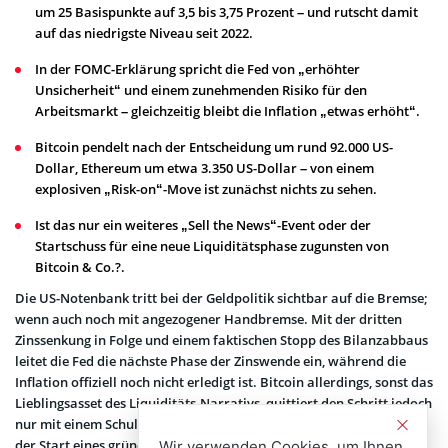
um 25 Basispunkte auf 3,5 bis 3,75 Prozent – und rutscht damit
auf das niedrigste Niveau seit 2022.
In der FOMC-Erklärung spricht die Fed von „erhöhter
Unsicherheit“ und einem zunehmenden Risiko für den
Arbeitsmarkt – gleichzeitig bleibt die Inflation „etwas erhöht“.
Bitcoin pendelt nach der Entscheidung um rund 92.000 US-
Dollar, Ethereum um etwa 3.350 US-Dollar – von einem
explosiven „Risk-on“-Move ist zunächst nichts zu sehen.
Ist das nur ein weiteres „Sell the News“-Event oder der
Startschuss für eine neue Liquiditätsphase zugunsten von
Bitcoin & Co.?.
Die US-Notenbank tritt bei der Geldpolitik sichtbar auf die Bremse;
wenn auch noch mit angezogener Handbremse. Mit der dritten
Zinssenkung in Folge und einem faktischen Stopp des Bilanzabbaus
leitet die Fed die nächste Phase der Zinswende ein, während die
Inflation offiziell noch nicht erledigt ist. Bitcoin allerdings, sonst das
Lieblingsasset des Liquiditäts-Narrativs, quittiert den Schritt jedoch
nur mit einem Schulterzucken. Warum die Zinssenkung trotzdem
der Start eines grünen 2026 werden könnte.
Wir verwenden Cookies, um Ihnen