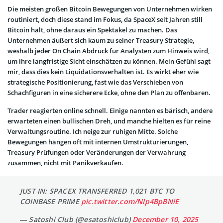
Die meisten großen Bitcoin Bewegungen von Unternehmen wirken
routiniert, doch diese stand im Fokus, da SpaceX seit Jahren still
Bitcoin hält, ohne daraus ein Spektakel zu machen. Das
Unternehmen äußert sich kaum zu seiner Treasury Strategie,
weshalb jeder On Chain Abdruck für Analysten zum Hinweis wird,
um ihre langfristige Sicht einschätzen zu können. Mein Gefühl sagt
mir, dass dies kein Liquidationsverhalten ist. Es wirkt eher wie
strategische Positionierung, fast wie das Verschieben von
Schachfiguren in eine sicherere Ecke, ohne den Plan zu offenbaren.
Trader reagierten online schnell. Einige nannten es bärisch, andere
erwarteten einen bullischen Dreh, und manche hielten es für reine
Verwaltungsroutine. Ich neige zur ruhigen Mitte. Solche
Bewegungen hängen oft mit internen Umstrukturierungen,
Treasury Prüfungen oder Veränderungen der Verwahrung
zusammen, nicht mit Panikverkäufen.
JUST IN: SPACEX TRANSFERRED 1,021 BTC TO
COINBASE PRIME
pic.twitter.com/NIp4BpBNiE
— Satoshi Club (@esatoshiclub)
December 10, 2025