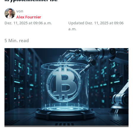
von
Alex Fournier
Dez. 11, 2025 at 09:06 a.m.
Updated
Dez. 11, 2025 at 09:06
a.m.
5 Min. read