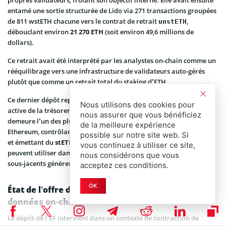
entamé une sortie structurée de Lido via 271 transactions groupées
de 811 wstETH chacune vers le contrat de retrait
,
unstETH
débouclant environ
21 270 ETH
(soit environ 49,6 millions de
dollars).
Ce retrait avait été interprété par les analystes on-chain comme un
rééquilibrage vers une infrastructure de validateurs auto-gérés
plutôt que comme un retrait total du staking d’ETH.
Ce dernier dépôt représente donc une continuation d’une rotation
Nous utilisons des cookies pour
active de la trésorerie plutôt qu’un pari directionnel.
Lido Finance
nous assurer que vous bénéficiez
demeure l’un des plus grands protocoles de liquid staking sur
de la meilleure expérience
Ethereum, contrôlant environ
22,8 %
de l’ensemble des ETH stakés
possible sur notre site web. Si
et émettant du
stETH
, un jeton de reçu liquide que les détenteurs
vous continuez à utiliser ce site,
peuvent utiliser dans l’écosystème DeFi pendant que leurs ETH
nous considérons que vous
sous-jacents génèrent des récompenses.
acceptez ces conditions.
OK
État de l’offre d’ETH : Soldes des exchanges et
données on-chain
Le dépôt de l’EF intervient dans un contexte de contraction de