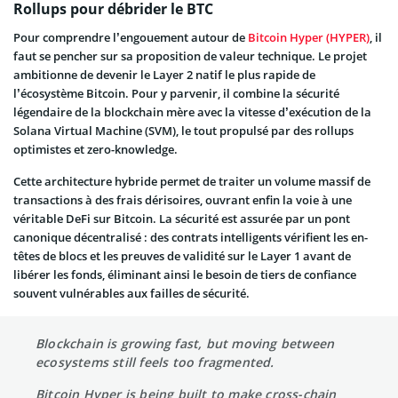
Rollups pour débrider le BTC
Pour comprendre l’engouement autour de
Bitcoin Hyper (HYPER)
, il
faut se pencher sur sa proposition de valeur technique. Le projet
ambitionne de devenir le Layer 2 natif le plus rapide de
l’écosystème Bitcoin. Pour y parvenir, il combine la sécurité
légendaire de la blockchain mère avec la vitesse d’exécution de la
Solana Virtual Machine (SVM), le tout propulsé par des rollups
optimistes et zero-knowledge.
Cette architecture hybride permet de traiter un volume massif de
transactions à des frais dérisoires, ouvrant enfin la voie à une
véritable DeFi sur Bitcoin. La sécurité est assurée par un pont
canonique décentralisé : des contrats intelligents vérifient les en-
têtes de blocs et les preuves de validité sur le Layer 1 avant de
libérer les fonds, éliminant ainsi le besoin de tiers de confiance
souvent vulnérables aux failles de sécurité.
Blockchain is growing fast, but moving between
ecosystems still feels too fragmented.
Bitcoin Hyper is being built to make cross-chain