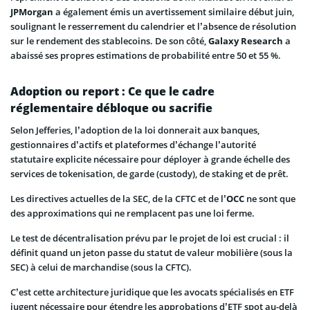
JPMorgan
a également émis un avertissement similaire début juin,
soulignant le resserrement du calendrier et l’absence de résolution
sur le rendement des stablecoins. De son côté,
Galaxy Research
a
abaissé ses propres estimations de probabilité entre 50 et 55 %.
Adoption ou report : Ce que le cadre
réglementaire débloque ou sacrifie
Selon Jefferies, l’adoption de la loi donnerait aux banques,
gestionnaires d’actifs et plateformes d’échange l’autorité
statutaire explicite nécessaire pour déployer à grande échelle des
services de tokenisation, de garde (custody), de staking et de prêt.
Les directives actuelles de la SEC, de la CFTC et de l’
OCC
ne sont que
des approximations qui ne remplacent pas une loi ferme.
Le test de décentralisation prévu par le projet de loi est crucial : il
définit quand un jeton passe du statut de valeur mobilière (sous la
SEC) à celui de marchandise (sous la CFTC).
C’est cette architecture juridique que les avocats spécialisés en ETF
jugent nécessaire pour étendre les approbations d’ETF spot au-delà