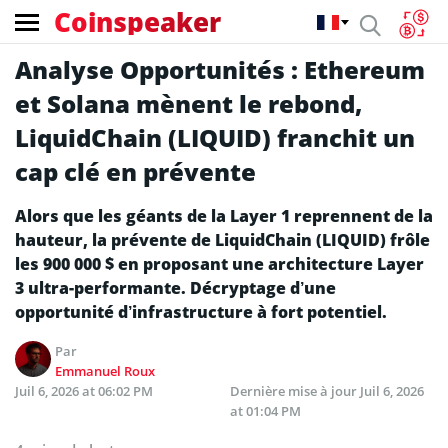
Coinspeaker
Analyse Opportunités : Ethereum
et Solana mènent le rebond,
LiquidChain (LIQUID) franchit un
cap clé en prévente
Alors que les géants de la Layer 1 reprennent de la
hauteur, la prévente de LiquidChain (LIQUID) frôle
les 900 000 $ en proposant une architecture Layer
3 ultra-performante. Décryptage d’une
opportunité d’infrastructure à fort potentiel.
Par
Emmanuel Roux
Juil 6, 2026 at 06:02 PM
Dernière mise à jour
Juil 6, 2026
at 01:04 PM