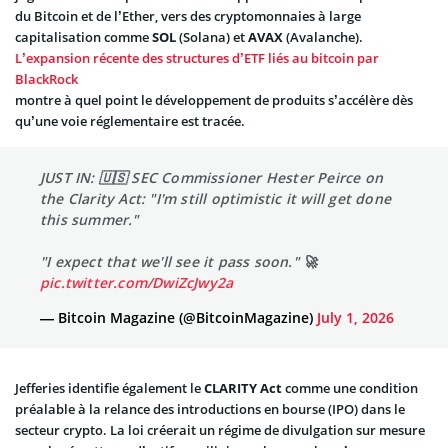
du Bitcoin et de l’Ether, vers des cryptomonnaies à large
capitalisation comme
SOL
(Solana) et
AVAX
(Avalanche).
L’expansion récente des structures d’ETF liés au bitcoin par
BlackRock
montre à quel point le développement de produits s’accélère dès
qu’une voie réglementaire est tracée.
JUST IN: 🇺🇸 SEC Commissioner Hester Peirce on
the Clarity Act: "I'm still optimistic it will get done
this summer."
"I expect that we'll see it pass soon." 🚀
pic.twitter.com/DwiZcJwy2a
— Bitcoin Magazine (@BitcoinMagazine)
July 1, 2026
Jefferies identifie également le
CLARITY Act
comme une condition
préalable à la relance des introductions en bourse (IPO) dans le
secteur crypto. La loi créerait un régime de divulgation sur mesure