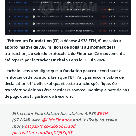
L’
Ethereum Foundation
(EF) a déposé
4 938 ETH
, d’une valeur
approximative de
7,86 millions de dollars
au moment de la
transaction, au sein du protocole
Lido Finance
. Ce mouvement a
été repéré par le tracker
Onchain Lens
le 30 juin 2026.
Onchain Lens a souligné que la fondation pourrait continuer à
renforcer cette position, bien que l’EF n’ait pas encore publié de
déclaration officielle expliquant cette tranche spécifique. Ce
transfert ne doit pas être considéré comme une simple note de bas
de page dans la gestion de trésorerie.
Ethereum Foundation has staked 4,938
$ETH
($7.86M) with
@LidoFinance
and is likely to stake
more.
https://t.co/2bSoblDs0d
pic.twitter.com/hojDQ5Zq8T