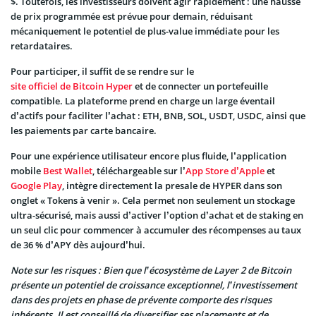
$. Toutefois, les investisseurs doivent agir rapidement : une hausse
de prix programmée est prévue pour demain, réduisant
mécaniquement le potentiel de plus-value immédiate pour les
retardataires.
Pour participer, il suffit de se rendre sur le
site officiel de Bitcoin Hyper
et de connecter un portefeuille
compatible. La plateforme prend en charge un large éventail
d’actifs pour faciliter l’achat : ETH, BNB, SOL, USDT, USDC, ainsi que
les paiements par carte bancaire.
Pour une expérience utilisateur encore plus fluide, l’application
mobile
Best Wallet
, téléchargeable sur l’
App Store d’Apple
et
Google Play
, intègre directement la presale de HYPER dans son
onglet « Tokens à venir ». Cela permet non seulement un stockage
ultra-sécurisé, mais aussi d’activer l’option d’achat et de staking en
un seul clic pour commencer à accumuler des récompenses au taux
de 36 % d’APY dès aujourd’hui.
Note sur les risques : Bien que l’écosystème de Layer 2 de Bitcoin
présente un potentiel de croissance exceptionnel, l’investissement
dans des projets en phase de prévente comporte des risques
inhérents. Il est conseillé de diversifier ses placements et de