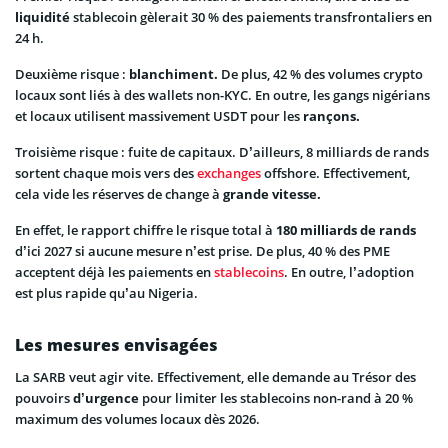
liquidité
stablecoin gèlerait 30 % des paiements transfrontaliers en
24 h.
Deuxième risque :
blanchiment.
De plus, 42 % des volumes crypto
locaux sont liés à des wallets non-KYC. En outre, les gangs nigérians
et locaux utilisent massivement USDT pour les
rançons.
Troisième risque : fuite de capitaux. D’ailleurs, 8 milliards de rands
sortent chaque mois vers des
exchanges
offshore. Effectivement,
cela vide les réserves de change à
grande vitesse.
En effet, le rapport chiffre le risque total à
180 milliards de rands
d’ici 2027 si aucune mesure n’est prise. De plus, 40 % des PME
acceptent déjà les paiements en
stablecoins
. En outre, l’adoption
est plus rapide qu’au Nigeria.
Les mesures envisagées
La SARB veut agir vite. Effectivement, elle demande au Trésor des
pouvoirs
d’urgence
pour limiter les stablecoins non-rand à 20 %
maximum des volumes locaux dès 2026.