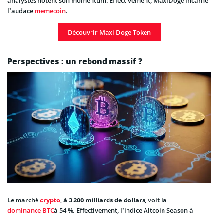
analystes notent son momentum. Effectivement, MaxiDoge incarne
l’audace
memecoin
.
Découvrir Maxi Doge Token
Perspectives : un rebond massif ?
Le marché
crypto
,
à 3 200 milliards de dollars
, voit la
dominance BTC
à 54 %. Effectivement, l’indice Altcoin Season à