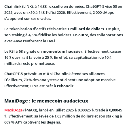
Chainlink (LINK), à 14,88 ,
excelle
en données. ChatGPT-5 vise 50 en
2025, avec un x10 à 148 $ d’ici 2026. Effectivement, 2 000 dApps
s’appuient sur ses oracles.
La tokenisation d’actifs réels attire
1 milliard de dollars
. De plus,
son staking à 4,5 % fidélise les holders. En outre, des collaborations
avec Aave renforcent la DeFi.
Le RSI à 68 signale un
momentum haussier.
Effectivement, casser
16 $ ouvrirait la voie à 25 $. En effet, sa capitalisation de 10,4
milliards reste prometteuse.
ChatGPT-5 prévoit un x10 si Chainlink étend ses alliances.
D’ailleurs, 70 % des analystes anticipent une adoption massive.
Effectivement, LINK est prêt à
rebondir.
MaxiDoge : le memecoin audacieux
MaxiDoge
($MAXI), lancé en juillet 2025 à 0,00025 $, trade à 0,00045
$. Effectivement, sa levée de 1,63 million de dollars et son staking à
669 % APY captivent les
degens.