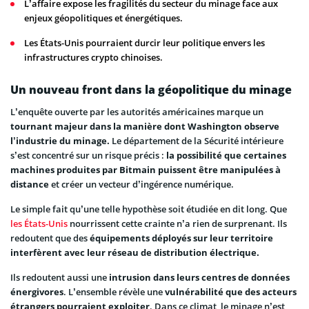
L’affaire expose les fragilités du secteur du minage face aux
enjeux géopolitiques et énergétiques.
Les États-Unis pourraient durcir leur politique envers les
infrastructures crypto chinoises.
Un nouveau front dans la géopolitique du minage
L’enquête ouverte par les autorités américaines marque un
tournant majeur dans la manière dont Washington observe
l’industrie du minage.
Le département de la Sécurité intérieure
s’est concentré sur un risque précis :
la possibilité que certaines
machines produites par Bitmain puissent être manipulées à
distance
et créer un vecteur d’ingérence numérique.
Le simple fait qu’une telle hypothèse soit étudiée en dit long. Que
les États-Unis
nourrissent cette crainte n’a rien de surprenant. Ils
redoutent que des
équipements déployés sur leur territoire
interfèrent avec leur réseau de distribution électrique.
Ils redoutent aussi une
intrusion dans leurs centres de données
énergivores
. L’ensemble révèle une
vulnérabilité que des acteurs
étrangers pourraient exploiter
. Dans ce climat, le minage n’est