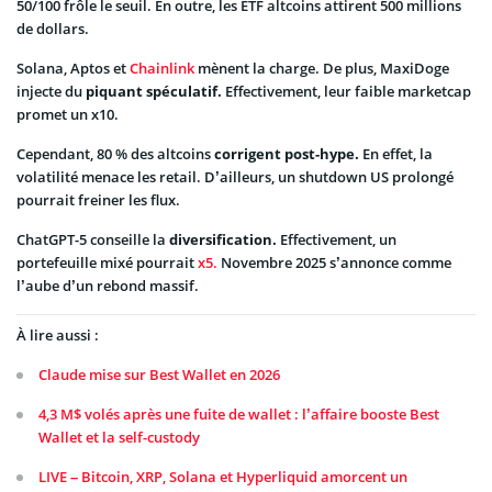
50/100 frôle le seuil. En outre, les ETF altcoins attirent 500 millions
de dollars.
Solana, Aptos et
Chainlink
mènent la charge. De plus, MaxiDoge
injecte du
piquant spéculatif.
Effectivement, leur faible marketcap
promet un x10.
Cependant, 80 % des altcoins
corrigent post-hype.
En effet, la
volatilité menace les retail. D’ailleurs, un shutdown US prolongé
pourrait freiner les flux.
ChatGPT-5 conseille la
diversification.
Effectivement, un
portefeuille mixé pourrait
x5.
Novembre 2025 s’annonce comme
l’aube d’un rebond massif.
À lire aussi :
Claude mise sur Best Wallet en 2026
4,3 M$ volés après une fuite de wallet : l’affaire booste Best
Wallet et la self-custody
LIVE – Bitcoin, XRP, Solana et Hyperliquid amorcent un