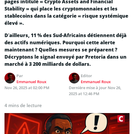
pages intitulé « Crypto Assets and Financial
Stability » qui place les cryptomonnaies et les
stablecoins dans la catégorie « risque systémique
élevé ».
D’ailleurs, 11 % des Sud-Africains détiennent déjà
des actifs numériques. Pourquoi cette alerte
maintenant ? Quelles mesures se préparent ?
Décryptons le signal envoyé par Pretoria dans un
marché à 3 200 milliards de dollars.
Par
Editor
Emmanuel Roux
Emmanuel Roux
Nov 26, 2025 at 02:00 PM
Dernière mise à jour
Nov 26,
2025 at 12:46 PM
4 mins de lecture