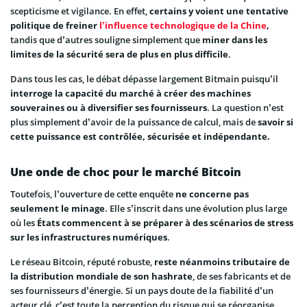
scepticisme et vigilance. En effet,
certains y voient une tentative
politique de freiner
l’influence technologique de la Chine
,
tandis que d’autres souligne simplement que
miner dans les
limites de la sécurité sera de plus en plus difficile
.
Dans tous les cas, le débat dépasse largement Bitmain puisqu’il
interroge la capacité du marché à créer des machines
souveraines ou à diversifier ses fournisseurs
. La question n’est
plus simplement d’avoir de la puissance de calcul, mais de
savoir si
cette puissance est contrôlée, sécurisée et indépendante.
Une onde de choc pour le marché Bitcoin
Toutefois, l’ouverture de cette enquête
ne concerne pas
seulement le minage
. Elle s’inscrit dans une évolution plus large
où les
États commencent à se préparer à des scénarios de stress
sur les infrastructures numériques
.
Le réseau Bitcoin, réputé robuste,
reste néanmoins tributaire de
la distribution mondiale de son hashrate
, de ses fabricants et de
ses fournisseurs d’énergie. Si un pays doute de la fiabilité d’un
acteur clé, c’est toute la perception du risque qui se réorganise.