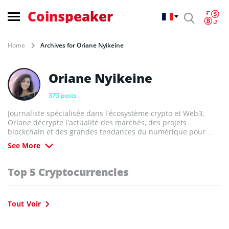
Coinspeaker
Home
Archives for Oriane Nyikeine
Oriane Nyikeine
373 posts
Journaliste spécialisée dans l’écosystème crypto et Web3,
Oriane décrypte l’actualité des marchés, des projets
blockchain et des grandes tendances du numérique pour
Coinspeaker. Issu d’une formation en business et passionnée
See More
par l’univers décentralisé, elle explore les mutations
technologiques, les enjeux économiques et les mouvements
sociétaux liés aux cryptomonnaies. Forte de plusieurs années
Top 5 Cryptocurrencies
d’expérience dans la rédaction de contenus web, elle s’est
progressivement tournée vers l’univers des actifs
numériques, avec un intérêt marqué pour les dynamiques
Tout Voir
géopolitiques et macroéconomiques qui façonnent ce secteur
en constante mutation. Rédactrice passionnée, son objectif
est de décrypter l’actualité du Web3, des blockchains et des