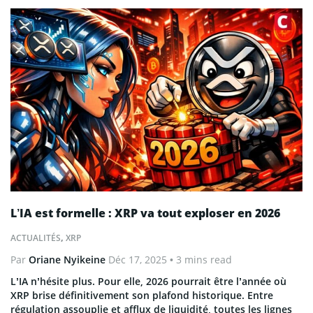
L’IA est formelle : XRP va tout exploser en 2026
ACTUALITÉS
,
XRP
Par
Oriane Nyikeine
Déc 17, 2025
• 3 mins read
L’IA n’hésite plus. Pour elle, 2026 pourrait être l’année où
XRP brise définitivement son plafond historique. Entre
régulation assouplie et afflux de liquidité, toutes les lignes