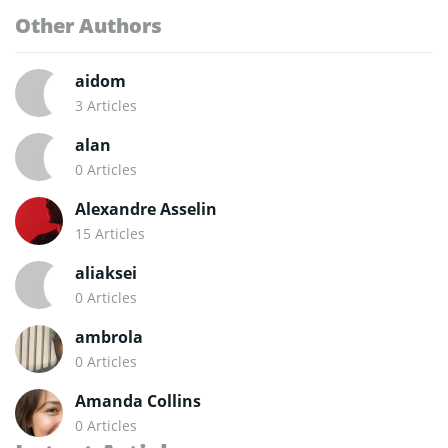
marchés numériques pour offrir aux lecteurs des analyses
Other Authors
claires, fiables et percutantes
aidom
3 Articles
alan
0 Articles
Alexandre Asselin
15 Articles
aliaksei
0 Articles
ambrola
0 Articles
Amanda Collins
0 Articles