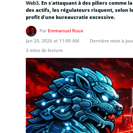
Web3
. En s’attaquant à des piliers comme la
des actifs, les régulateurs risquent, selon 
profit d’une bureaucratie excessive.
Par
Emmanuel Roux
Jan 20, 2026 at 11:00 AM
Dernière mise à jou
3 mins de lecture