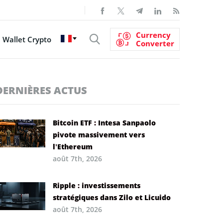
Currency
Wallet Crypto
Converter
DERNIÈRES ACTUS
Bitcoin ETF : Intesa Sanpaolo
pivote massivement vers
l’Ethereum
août 7th, 2026
Ripple : investissements
stratégiques dans Zilo et Licuido
août 7th, 2026