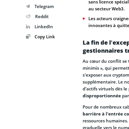
sans licence spécia
Telegram
au secteur Web3.
Reddit
Les acteurs craigne
innovantes à quitter
LinkedIn
Copy Link
La fin de l’exc
gestionnaires t
Au cœur du conflit se 
minimis », qui permett
s’exposer aux cryptom
supplémentaire. Le no
d’actifs virtuels dès 
disproportionnée
par
Pour de nombreux cabi
barrière à l’entrée co
ressources humaines. 
graduelle vers le numé