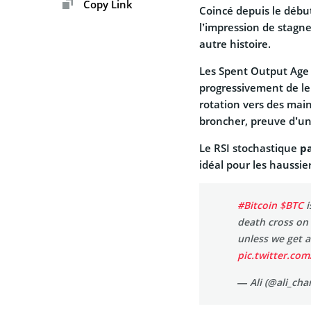
Copy Link
Coincé depuis le débu
l’impression de stagn
autre histoire.
Les Spent Output Age 
progressivement de le
rotation vers des main
broncher, preuve d’un
Le RSI stochastique
pa
idéal pour les haussie
#Bitcoin
$BTC
i
death cross on 
unless we get a
pic.twitter.co
— Ali (@ali_cha