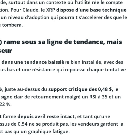
de, surtout dans un contexte où l’utilité réelle compte
tion. Pour Claude, le XRP
dispose d’une base technique
 un niveau d’adoption qui pourrait s’accélérer dès que le
e tombera.
) rame sous sa ligne de tendance, mais
seur
é
dans une tendance baissière
bien installée, avec des
us bas et une résistance qui repousse chaque tentative
$, juste au-dessus du
support critique des 0,48 $,
le
 signe clair de retournement malgré un RSI à 35 et un
22 %.
nt formé
depuis avril reste intact,
et tant qu’une
sus de 0,54 ne se produit pas, les vendeurs gardent la
st pas qu’un graphique fatigué.