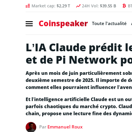
Market cap:
$2.29 T
24H Vol:
$39.55 B
B
Coinspeaker
Toute l'actualité
L’IA Claude prédit l
et de Pi Network po
Après un mois de juin particulièrement so
deuxième semestre de 2025. Il importe de d
comment elles pourraient influencer l’aven
Et l’intelligence artificielle Claude est un
parfois chaotiques du marché crypto. Claud
chain, propose une lecture fine des dynami
Par
Emmanuel Roux