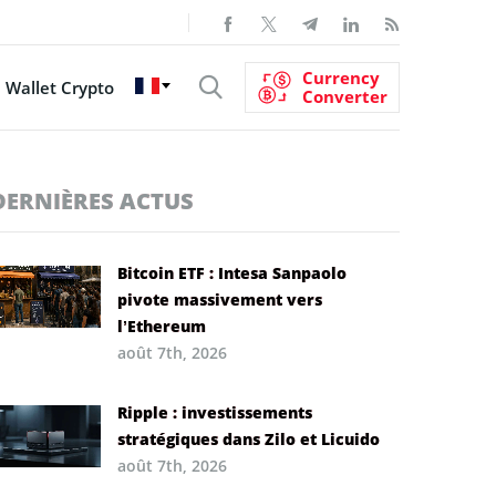
Currency
Wallet Crypto
Converter
DERNIÈRES ACTUS
Bitcoin ETF : Intesa Sanpaolo
pivote massivement vers
l’Ethereum
août 7th, 2026
Ripple : investissements
stratégiques dans Zilo et Licuido
août 7th, 2026