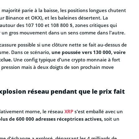
 majorité parie à la baisse, les positions longues chutent
sur Binance et OKX), et les baleines désertent. La
 autour des 107 100 et 108 800 $, zones critiques qui
r un gros mouvement dans un sens comme dans l’autre.
cassure possible si une clôture nette se fait au-dessus de
ume. Dans ce scénario,
une poussée vers 130 000, voire
xclue.
Une config typique d’une crypto monnaie à fort
s pression mais à deux doigts de son prochain move
xplosion réseau pendant que le prix fait
lativement morne, le réseau
XRP
s’est emballé avec un
plus de 600 000 adresses réceptrices actives,
soit un
me d’échange a explosé, dépassant les 4 milliards de