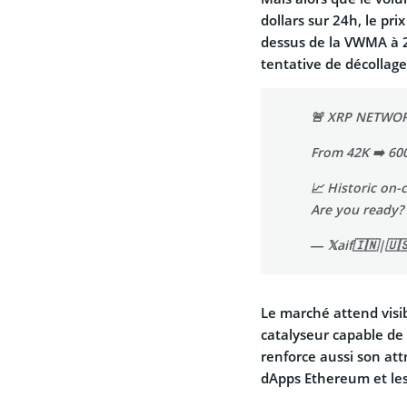
dollars sur 24h, le pri
dessus de la VWMA à 2
tentative de décollage
🚨 XRP NETWOR
From 42K ➡️ 60
📈 Historic on-
Are you ready?
— 𝕏aif🇮🇳|🇺
Le marché attend visib
catalyseur capable de
renforce aussi son att
dApps Ethereum et le