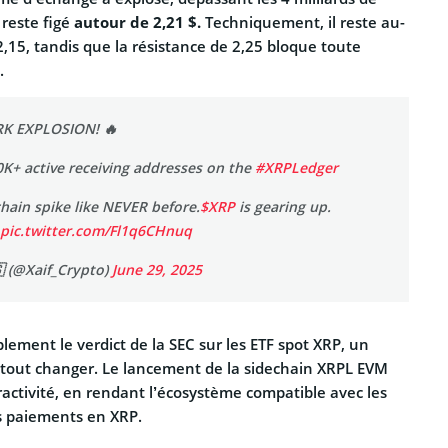
x reste figé
autour de 2,21 $.
Techniquement, il reste au-
,15, tandis que la résistance de 2,25 bloque toute
.
K EXPLOSION! 🔥
0K+ active receiving addresses on the
#XRPLedger
chain spike like NEVER before.
$XRP
is gearing up.
pic.twitter.com/Fl1q6CHnuq
 (@Xaif_Crypto)
June 29, 2025
lement le verdict de la SEC sur les ETF spot XRP, un
 tout changer. Le lancement de la sidechain XRPL EVM
ractivité, en rendant l’écosystème compatible avec les
s paiements en XRP.