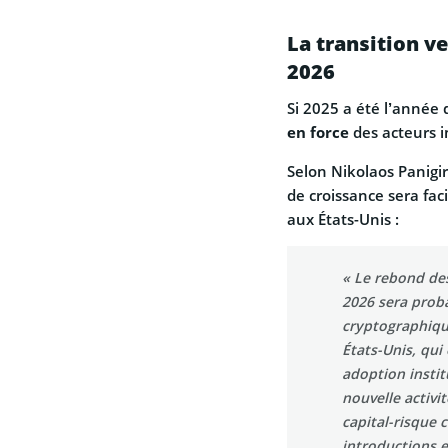
La transition v
2026
Si 2025 a été l’année 
en force
des acteurs i
Selon Nikolaos Panigir
de croissance sera fac
aux États-Unis :
« Le rebond de
2026 sera proba
cryptographique
États-Unis, qui
adoption instit
nouvelle activi
capital-risque 
introductions e