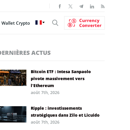
Currency
Wallet Crypto
Converter
DERNIÈRES ACTUS
Bitcoin ETF : Intesa Sanpaolo
pivote massivement vers
l’Ethereum
août 7th, 2026
Ripple : investissements
stratégiques dans Zilo et Licuido
août 7th, 2026