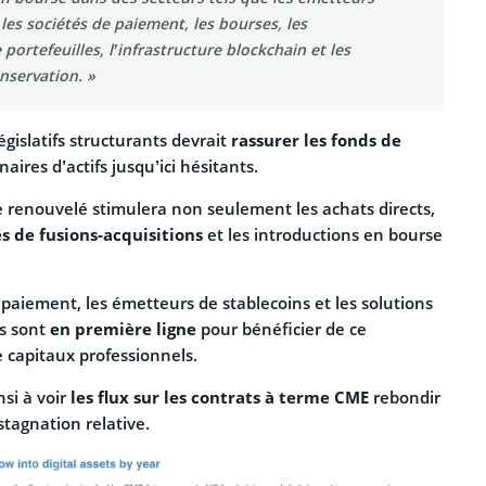
 les sociétés de paiement, les bourses, les
portefeuilles, l’infrastructure blockchain et les
nservation. »
égislatifs structurants devrait
rassurer les fonds de
naires d’actifs jusqu’ici hésitants.
e renouvelé stimulera non seulement les achats directs,
és de fusions-acquisitions
et les introductions en bourse
 paiement, les émetteurs de stablecoins et les solutions
s sont
en première ligne
pour bénéficier de ce
 capitaux professionnels.
si à voir
les flux sur les contrats à terme CME
rebondir
tagnation relative.