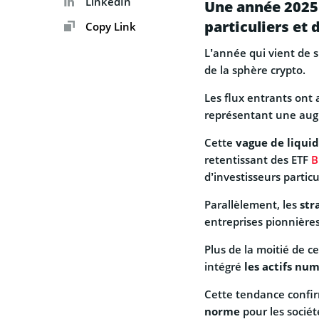
LinkedIn
Une année 2025
particuliers et 
Copy Link
L’année qui vient de s
de la sphère crypto.
Les flux entrants ont a
représentant une augm
Cette
vague de liquid
retentissant des ETF
B
d’investisseurs particu
Parallèlement, les
str
entreprises pionnières
Plus de la moitié de 
intégré
les actifs nu
Cette tendance confir
norme
pour les sociét