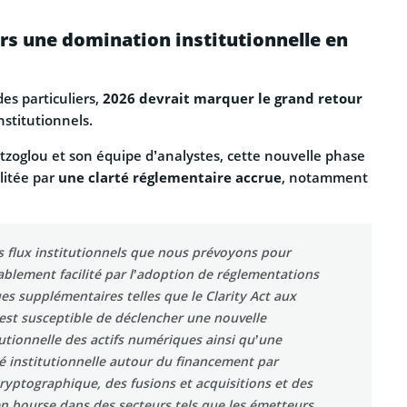
ers une domination institutionnelle en
des particuliers,
2026 devrait marquer le grand retour
nstitutionnels.
tzoglou et son équipe d’analystes, cette nouvelle phase
ilitée par
une clarté réglementaire accrue
, notamment
s flux institutionnels que nous prévoyons pour
blement facilité par l’adoption de réglementations
s supplémentaires telles que le Clarity Act aux
 est susceptible de déclencher une nouvelle
utionnelle des actifs numériques ainsi qu’une
té institutionnelle autour du financement par
cryptographique, des fusions et acquisitions et des
n bourse dans des secteurs tels que les émetteurs