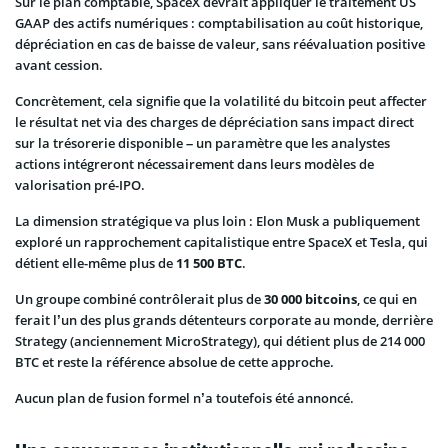
Sur le plan comptable, SpaceX devrait appliquer le traitement US
GAAP des actifs numériques : comptabilisation au coût historique,
dépréciation en cas de baisse de valeur, sans réévaluation positive
avant cession.
Concrètement, cela signifie que la volatilité du bitcoin peut affecter
le résultat net via des charges de dépréciation sans impact direct
sur la trésorerie disponible – un paramètre que les analystes
actions intégreront nécessairement dans leurs modèles de
valorisation pré-IPO.
La dimension stratégique va plus loin : Elon Musk a publiquement
exploré un rapprochement capitalistique entre SpaceX et Tesla, qui
détient elle-même plus de
11 500 BTC
.
Un groupe combiné contrôlerait plus de
30 000 bitcoins
, ce qui en
ferait l’un des plus grands détenteurs corporate au monde, derrière
Strategy (anciennement MicroStrategy), qui détient plus de 214 000
BTC et reste la référence absolue de cette approche.
Aucun plan de fusion formel n’a toutefois été annoncé.