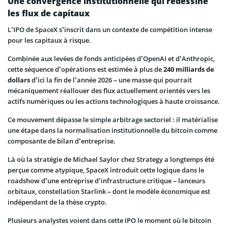
Une convergence institutionnelle qui redessine
les flux de capitaux
L’IPO de SpaceX s’inscrit dans un contexte de compétition intense
pour les capitaux à risque.
Combinée aux levées de fonds anticipées d’OpenAI et d’Anthropic,
cette séquence d’opérations est estimée à plus de
240 milliards de
dollars
d’ici la fin de l’année 2026 – une masse qui pourrait
mécaniquement réallouer des flux actuellement orientés vers les
actifs numériques ou les actions technologiques à haute croissance.
Ce mouvement dépasse le simple arbitrage sectoriel : il matérialise
une étape dans la normalisation institutionnelle du bitcoin comme
composante de bilan d’entreprise.
Là où la stratégie de Michael Saylor chez Strategy a longtemps été
perçue comme atypique, SpaceX introduit cette logique dans le
roadshow d’une entreprise d’infrastructure critique – lanceurs
orbitaux, constellation Starlink – dont le modèle économique est
indépendant de la thèse crypto.
Plusieurs analystes voient dans cette IPO le moment où le bitcoin