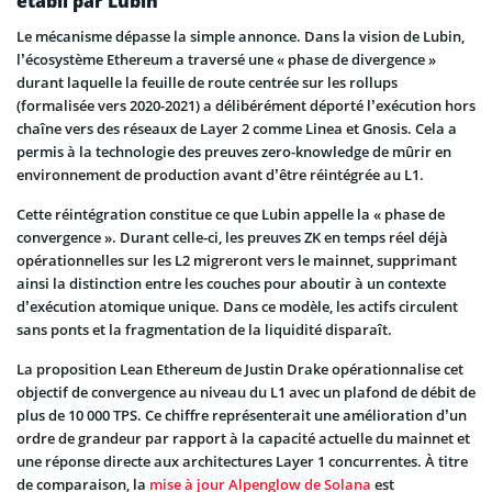
établi par Lubin
Le mécanisme dépasse la simple annonce. Dans la vision de Lubin,
l’écosystème Ethereum a traversé une « phase de divergence »
durant laquelle la feuille de route centrée sur les rollups
(formalisée vers 2020-2021) a délibérément déporté l’exécution hors
chaîne vers des réseaux de Layer 2 comme Linea et Gnosis. Cela a
permis à la technologie des preuves zero-knowledge de mûrir en
environnement de production avant d’être réintégrée au L1.
Cette réintégration constitue ce que Lubin appelle la « phase de
convergence ». Durant celle-ci, les preuves ZK en temps réel déjà
opérationnelles sur les L2 migreront vers le mainnet, supprimant
ainsi la distinction entre les couches pour aboutir à un contexte
d’exécution atomique unique. Dans ce modèle, les actifs circulent
sans ponts et la fragmentation de la liquidité disparaît.
La proposition Lean Ethereum de Justin Drake opérationnalise cet
objectif de convergence au niveau du L1 avec un plafond de débit de
plus de 10 000 TPS. Ce chiffre représenterait une amélioration d’un
ordre de grandeur par rapport à la capacité actuelle du mainnet et
une réponse directe aux architectures Layer 1 concurrentes. À titre
de comparaison, la
mise à jour Alpenglow de Solana
est