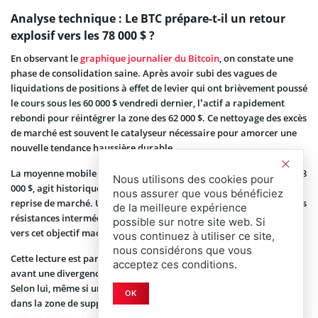
Analyse technique : Le BTC prépare-t-il un retour
explosif vers les 78 000 $ ?
En observant le
graphique journalier du Bitcoin
, on constate une
phase de consolidation saine. Après avoir subi des vagues de
liquidations de positions à effet de levier qui ont brièvement poussé
le cours sous les 60 000 $ vendredi dernier, l’actif a rapidement
rebondi pour réintégrer la zone des 62 000 $. Ce nettoyage des excès
de marché est souvent le catalyseur nécessaire pour amorcer une
nouvelle tendance haussière durable.
La moyenne mobile sur 200 jours, actuellement située autour des 78
Nous utilisons des cookies pour
000 $, agit historiquement comme un aimant lors des phases de
nous assurer que vous bénéficiez
reprise de marché. Une clôture journalière confirmée au-dessus des
de la meilleure expérience
résistances intermédiaires pourrait déclencher un rallye rapide
possible sur notre site web. Si
vers cet objectif macro.
vous continuez à utiliser ce site,
nous considérons que vous
Cette lecture est partagée par l’analyste SuperBro, qui met en
acceptez ces conditions.
avant une divergence haussière majeure sur le RSI hebdomadaire.
Selon lui, même si une brève incursion de liquidité reste possible
OK
dans la zone de support des 58 000 $ à 60 000 $, la trajectoire
globale pointe résolument vers le nord.