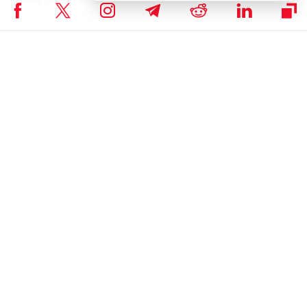
$BTC
daily and weekly
Bears are hoping a daily bear pennant plays out
and takes us into the mid 40's, but the confluence
of HTF support and bullish RSI divergence on the
weekly chart is almost certain to steamroll it.
An ideal scenario would be a terrifying sweep of the
lows…
pic.twitter.com/Kh9LhwilAW
— Super฿ro (@SuperBitcoinBro)
June 11, 2026
Dans ce contexte de reprise imminente, les projets à forte valeur
ajoutée construits sur Bitcoin bénéficient d’un effet de levier
naturel sur la performance du BTC. C’est précisément ce qui
propulse la dynamique actuelle de Bitcoin Hyper.
Focus Tokenomics : Pourquoi l’écosystème s’arrache