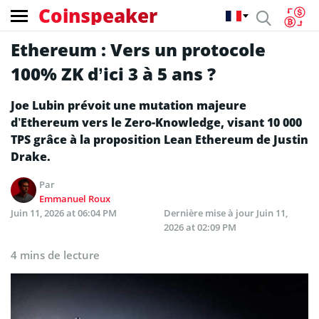
Coinspeaker
Ethereum : Vers un protocole
100% ZK d’ici 3 à 5 ans ?
Joe Lubin prévoit une mutation majeure
d’Ethereum vers le Zero-Knowledge, visant 10 000
TPS grâce à la proposition Lean Ethereum de Justin
Drake.
Par
Emmanuel Roux
Juin 11, 2026 at 06:04 PM
Dernière mise à jour
Juin 11,
2026 at 02:09 PM
4 mins de lecture