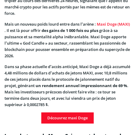
tripler au cours des dernières 24 heures, signalant que l’appétit du
marché crypto pour les actifs portés par les mèmes est de retour en
force.
Mais un nouveau poids lourd entre dans l’arène :
Maxi Doge (MAXI)
. Il est là pour offrir
des gains de 1 000 fois ou plus
grâce à sa
puissance et sa mentalité alpha inébranlable. Maxi Doge apporte
l’ultime « God Candle » au secteur, rassemblant les passionnés de
blockchain pour pousser ensemble en préparation du supercycle de
2026.
Dans sa phase actuelle d’accès anticipé, Maxi Doge a déjà accumulé
4,48 millions de dollars d’achats de jetons MAXI, avec 10,8 millions
de ces jetons placés dans le protocole de jalonnement natif du
projet, générant
un rendement annuel impressionnant de 69 %
.
Mais les investisseurs précoces doivent faire vite : ce tour se
termine dans deux jours, et avec lui viendra un prix de jeton
supérieur à 0,0002785 $.
Découvrez maxi Doge