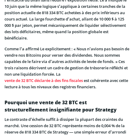
l’efficacité du bilan sans réduire l’exposition nette. Le a indiqué le
10 juin que la même logique s’applique à certaines tranches de la
position actuelle de 818 334 BTC achetées à des prix inférieurs au
cours actuel. La large fourchette d’achat, allant de 10 000 $ à 125
000 $ par jeton, permet mécaniquement de liquider sélectivement
des lots déficitaires, même quand la position globale est
bénéficiaire.
Comme l’a affirmé Le explicitement : « Nous n’avions pas besoin de
vendre nos Bitcoins pour verser des dividendes. Nous sommes
capables de le faire via d’autres activités de levée de fonds. » Ces
trois raisons décrivent un cadre de gestion de trésorerie réfléchi et
non une liquidation forcée. La
vente de 32 BTC déclarée à des fins fiscales
est cohérente avec cette
lecture à tous les niveaux des registres financiers.
Pourquoi une vente de 32 BTC est
structurellement insignifiante pour Strategy
Le contraste d’échelle suffit à dissiper la plupart des craintes du
marché. Une cession de 32 BTC représente moins de 0,004 % de la
réserve de 818 334 BTC de Strategy — une simple erreur d’arrondi