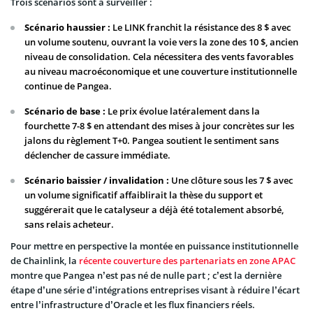
Trois scénarios sont à surveiller :
Scénario haussier :
Le LINK franchit la résistance des 8 $ avec
un volume soutenu, ouvrant la voie vers la zone des 10 $, ancien
niveau de consolidation. Cela nécessitera des vents favorables
au niveau macroéconomique et une couverture institutionnelle
continue de Pangea.
Scénario de base :
Le prix évolue latéralement dans la
fourchette 7-8 $ en attendant des mises à jour concrètes sur les
jalons du règlement T+0. Pangea soutient le sentiment sans
déclencher de cassure immédiate.
Scénario baissier / invalidation :
Une clôture sous les 7 $ avec
un volume significatif affaiblirait la thèse du support et
suggérerait que le catalyseur a déjà été totalement absorbé,
sans relais acheteur.
Pour mettre en perspective la montée en puissance institutionnelle
de Chainlink, la
récente couverture des partenariats en zone APAC
montre que Pangea n’est pas né de nulle part ; c’est la dernière
étape d’une série d’intégrations entreprises visant à réduire l’écart
entre l’infrastructure d’Oracle et les flux financiers réels.