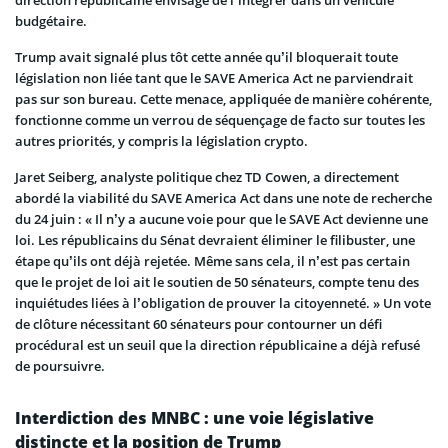
direction républicaine envisage de l’intégrer dans un véhicule
budgétaire.
Trump avait signalé plus tôt cette année qu’il bloquerait toute
législation non liée tant que le SAVE America Act ne parviendrait
pas sur son bureau. Cette menace, appliquée de manière cohérente,
fonctionne comme un verrou de séquençage de facto sur toutes les
autres priorités, y compris la législation crypto.
Jaret Seiberg, analyste politique chez TD Cowen, a directement
abordé la viabilité du SAVE America Act dans une note de recherche
du 24 juin : « Il n’y a aucune voie pour que le SAVE Act devienne une
loi. Les républicains du Sénat devraient éliminer le filibuster, une
étape qu’ils ont déjà rejetée. Même sans cela, il n’est pas certain
que le projet de loi ait le soutien de 50 sénateurs, compte tenu des
inquiétudes liées à l’obligation de prouver la citoyenneté. » Un vote
de clôture nécessitant 60 sénateurs pour contourner un défi
procédural est un seuil que la direction républicaine a déjà refusé
de poursuivre.
Interdiction des MNBC : une voie législative
distincte et la position de Trump