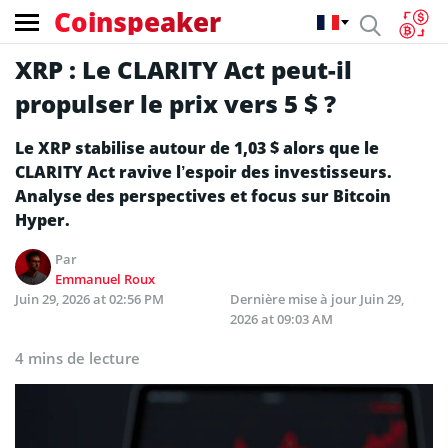
Coinspeaker
XRP : Le CLARITY Act peut-il
propulser le prix vers 5 $ ?
Le XRP stabilise autour de 1,03 $ alors que le
CLARITY Act ravive l’espoir des investisseurs.
Analyse des perspectives et focus sur Bitcoin
Hyper.
Par
Emmanuel Roux
Juin 29, 2026 at 02:56 PM
Dernière mise à jour
Juin 29,
2026 at 09:03 AM
4 mins de lecture