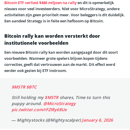
Bitcoin ETF verliest $486 miljoen na rally
en dit is opmerkelijk
nieuws voor veel investeerders. Niet voor MicroStrategy, andere
activiteiten zijn geen prioriteit meer. Voor beleggers is dit duidelijk.
Een aandeel Strategy is in feite een hefboom op Bitcoin.
Bitcoin rally kan worden versterkt door
institutionele voorbeelden
Een nieuwe Bitcoin rally kan worden aangejaagd door dit soort
voorbeelden. Wanneer grote spelers blijven kopen tijdens
correcties, geeft dat vertrouwen aan de markt. Dit effect werd
eerder ook gezien bij ETF instroom.
$MSTR
$BTC
Still holding my
$MSTR
shares, Time to turn this
puppy around.
@MicroStrategy
pic.twitter.com/rFZlRy68Ux
— Mightystocks (@Mightyscalper)
January 6, 2026