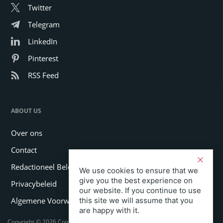
Twitter
Telegram
LinkedIn
Pinterest
RSS Feed
ABOUT US
Over ons
Contact
Redactioneel Beleid
We use cookies to ensure that we
give you the best experience on
Privacybeleid
our website. If you continue to use
Algemene Voorwaarden
this site we will assume that you
are happy with it.
Copyright © 2026 Coinspeaker LTD. All rights reserved.