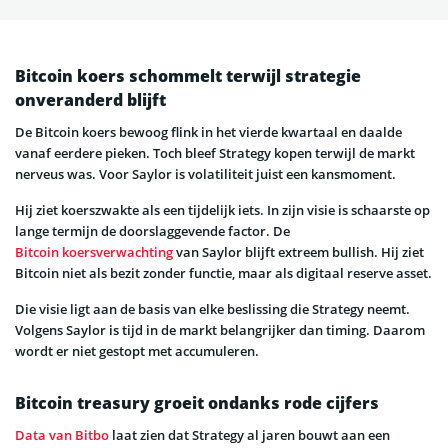
Bitcoin koers schommelt terwijl strategie
onveranderd blijft
De Bitcoin koers bewoog flink in het vierde kwartaal en daalde
vanaf eerdere pieken. Toch bleef Strategy kopen terwijl de markt
nerveus was. Voor Saylor is volatiliteit juist een kansmoment.
Hij ziet koerszwakte als een tijdelijk iets. In zijn visie is schaarste op
lange termijn de doorslaggevende factor. De
Bitcoin koersverwachting
van Saylor blijft extreem bullish. Hij ziet
Bitcoin niet als bezit zonder functie, maar als digitaal reserve asset.
Die visie ligt aan de basis van elke beslissing die Strategy neemt.
Volgens Saylor is tijd in de markt belangrijker dan timing. Daarom
wordt er niet gestopt met accumuleren.
Bitcoin treasury groeit ondanks rode cijfers
Data van Bitbo
laat zien dat Strategy al jaren bouwt aan een