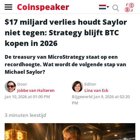
Coinspeaker
$17 miljard verlies houdt Saylor
niet tegen: Strategy blijft BTC
kopen in 2026
De treasury van MicroStrategy staat op een
recordhoogte. Wat wordt de volgende stap van
Michael Saylor?
Door
Editor
Jobbe van Halteren
Lina van Eck
jan 10, 2026 at 01:00 PM
Bijgewerkt
jan 9, 2026 at 02:20
PM
3 minuten leestijd