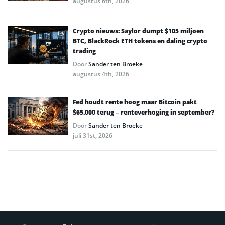
augustus 6th, 2026
Crypto nieuws: Saylor dumpt $105 miljoen
BTC, BlackRock ETH tokens en daling crypto
trading
Door
Sander ten Broeke
augustus 4th, 2026
Fed houdt rente hoog maar Bitcoin pakt
$65.000 terug – renteverhoging in september?
Door
Sander ten Broeke
juli 31st, 2026