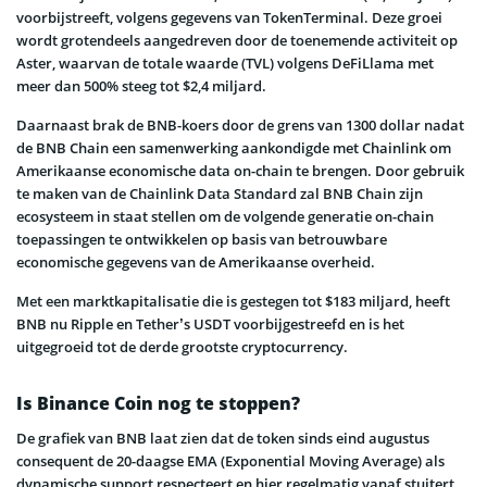
voorbijstreeft, volgens gegevens van TokenTerminal. Deze groei
wordt grotendeels aangedreven door de toenemende activiteit op
Aster, waarvan de totale waarde (TVL) volgens DeFiLlama met
meer dan 500% steeg tot $2,4 miljard.
Daarnaast brak de BNB-koers door de grens van 1300 dollar nadat
de BNB Chain een samenwerking aankondigde met Chainlink om
Amerikaanse economische data on-chain te brengen. Door gebruik
te maken van de Chainlink Data Standard zal BNB Chain zijn
ecosysteem in staat stellen om de volgende generatie on-chain
toepassingen te ontwikkelen op basis van betrouwbare
economische gegevens van de Amerikaanse overheid.
Met een marktkapitalisatie die is gestegen tot $183 miljard, heeft
BNB nu Ripple en Tether’s USDT voorbijgestreefd en is het
uitgegroeid tot de derde grootste cryptocurrency.
Is Binance Coin nog te stoppen?
De grafiek van BNB laat zien dat de token sinds eind augustus
consequent de 20-daagse EMA (Exponential Moving Average) als
dynamische support respecteert en hier regelmatig vanaf stuitert.