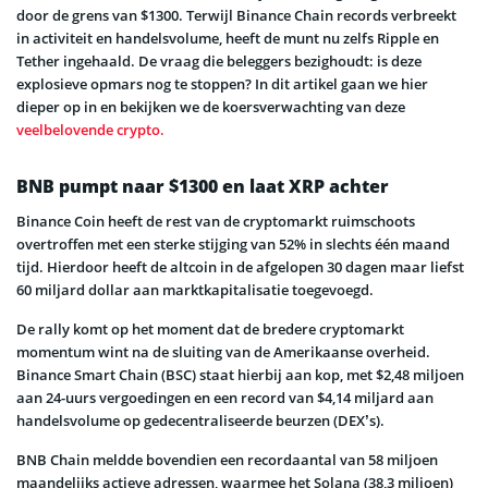
door de grens van $1300. Terwijl Binance Chain records verbreekt
in activiteit en handelsvolume, heeft de munt nu zelfs Ripple en
Tether ingehaald. De vraag die beleggers bezighoudt: is deze
explosieve opmars nog te stoppen? In dit artikel gaan we hier
dieper op in en bekijken we de koersverwachting van deze
veelbelovende crypto.
BNB pumpt naar $1300 en laat XRP achter
Binance Coin heeft de rest van de cryptomarkt ruimschoots
overtroffen met een sterke stijging van 52% in slechts één maand
tijd. Hierdoor heeft de altcoin in de afgelopen 30 dagen maar liefst
60 miljard dollar aan marktkapitalisatie toegevoegd.
De rally komt op het moment dat de bredere cryptomarkt
momentum wint na de sluiting van de Amerikaanse overheid.
Binance Smart Chain (BSC) staat hierbij aan kop, met $2,48 miljoen
aan 24-uurs vergoedingen en een record van $4,14 miljard aan
handelsvolume op gedecentraliseerde beurzen (DEX’s).
BNB Chain meldde bovendien een recordaantal van 58 miljoen
maandelijks actieve adressen, waarmee het Solana (38,3 miljoen)