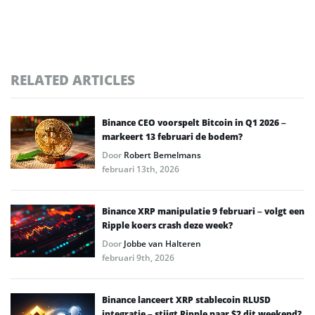
RELATED ARTICLES
Binance CEO voorspelt Bitcoin in Q1 2026 –
markeert 13 februari de bodem?
Door
Robert Bemelmans
februari 13th, 2026
Binance XRP manipulatie 9 februari – volgt een
Ripple koers crash deze week?
Door
Jobbe van Halteren
februari 9th, 2026
Binance lanceert XRP stablecoin RLUSD
integratie – stijgt Ripple naar $2 dit weekend?