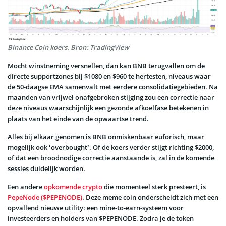
Binance Coin koers. Bron: TradingView
Mocht winstneming versnellen, dan kan BNB terugvallen om de
directe supportzones bij $1080 en $960 te hertesten, niveaus waar
de 50-daagse EMA samenvalt met eerdere consolidatiegebieden. Na
maanden van vrijwel onafgebroken stijging zou een correctie naar
deze niveaus waarschijnlijk een gezonde afkoelfase betekenen in
plaats van het einde van de opwaartse trend.
Alles bij elkaar genomen is BNB onmiskenbaar euforisch, maar
mogelijk ook ‘overbought’. Of de koers verder stijgt richting $2000,
of dat een broodnodige correctie aanstaande is, zal in de komende
sessies duidelijk worden.
Een andere
opkomende crypto
die momenteel sterk presteert, is
PepeNode ($PEPENODE)
. Deze meme coin onderscheidt zich met een
opvallend nieuwe utility: een mine-to-earn-systeem voor
investeerders en holders van $PEPENODE. Zodra je de token