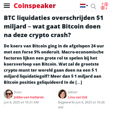
Coinspeaker
BTC liquidaties overschrijden $1
miljard – wat gaat Bitcoin doen
na deze crypto crash?
De koers van Bitcoin ging in de afgelopen 24 uur
met een forse 5% onderuit. Macro-economische
factoren lijken een grote rol te spelen bij het
koersverloop van Bitcoin. Wat zal de grootste
crypto munt ter wereld gaan doen na een $ 1
miljard liquidatiegolf? Meer dan $ 1 miljard aan
Bitcoin posities geliquideerd In de […]
Door
Editor
Jobbe van Halteren
Lina van Eck
jun 6, 2025 at 10:21 AM
Bijgewerkt
jun 6, 2025 at 10:26
AM