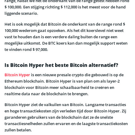
range, nadat we net de onderkant van de range getest hebben rond
$ 100,000. Een stijging richting $ 112,000 is het meest voor de hand
liggende scenario.
Het is ook mogelijk dat Bitcoin de onderkant van de range rond $
100,000 wederom gaat opzoeken. Als het dit koerslevel niet weet
vast te houden dan is een verdere daling buiten de range een
mogelijke uitkomst. De BTC koers kan dan mogelijk support weten
te vinden rond $ 97,000.
Is Bitcoin Hyper het beste Bitcoin alternatief?
Bitcoin Hyper
is een nieuwe presale crypto die gebouwd is op de
Ethereum blockchain. Bitcoin Hyper is van plan om als layer-2
blockchain voor Bitcoin meer schaalbaarheid te creëren en
realtime data naar de blockchain te brengen.
Bitcoin Hyper ziet de valkuilen van Bitcoin. Langzame transacties
en hoge transactiekosten zijn verleden tijd door Bitcoin Hyper. Zij
garanderen gebruikers van de blockchain dat ze de snelste
transactiesnelheden zullen ervaren en de laagste transactiekosten
zullen betalen.