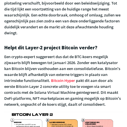
plotseling verschuift, bijvoorbeeld door een beleidswijziging. Tot
die tijd lijkt een voortzetting van de huidige range het meest
waarschijnlijk. Een echte doorbraak, omhoog of omlaag, zullen we
ogenschijnlijk pas zien zodra een van deze onderliggende factoren
duidelijk verandert en de markt uit deze afwachtende houding
dwingt.
Helpt dit Layer-2 project Bitcoin verder?
Een crypto-expert suggereert dus dat de BTC-koers mogelijk
zijwaarts blijft bewegen tot januari 2026. Zonder een katalysator
kan Bitcoin blijven vasthouden aan een consolidatiefase. Bitcoin’s
waarde blijft afhankelijk van externe triggers in plaats van
intrinsieke functionaliteit.
Bitcoin Hyper
pakt dit aan door als
eerste Bitcoin Layer 2 concrete utility toe te voegen via smart
contracts met de Solana Virtual Machine geïntegreerd. Dit maakt
DeFi-platforms, NFT-marketplaces en gaming mogelijk op Bitcoin’s
netwerk, ongeacht of de koers stijgt, daalt of consolideert.