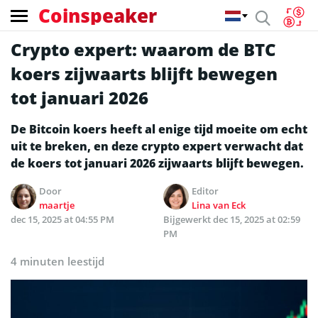
Coinspeaker
Crypto expert: waarom de BTC
koers zijwaarts blijft bewegen
tot januari 2026
De Bitcoin koers heeft al enige tijd moeite om echt
uit te breken, en deze crypto expert verwacht dat
de koers tot januari 2026 zijwaarts blijft bewegen.
Door
Editor
maartje
Lina van Eck
dec 15, 2025 at 04:55 PM
Bijgewerkt
dec 15, 2025 at 02:59
PM
4 minuten leestijd