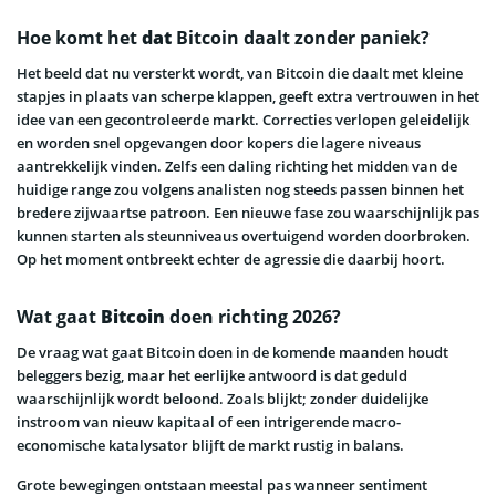
Hoe komt het
dat
Bitcoin daalt zonder paniek?
Het beeld dat nu versterkt wordt, van Bitcoin die daalt met kleine
stapjes in plaats van scherpe klappen, geeft extra vertrouwen in het
idee van een gecontroleerde markt. Correcties verlopen geleidelijk
en worden snel opgevangen door kopers die lagere niveaus
aantrekkelijk vinden. Zelfs een daling richting het midden van de
huidige range zou volgens analisten nog steeds passen binnen het
bredere zijwaartse patroon. Een nieuwe fase zou waarschijnlijk pas
kunnen starten als steunniveaus overtuigend worden doorbroken.
Op het moment ontbreekt echter de agressie die daarbij hoort.
Wat gaat
Bitcoin
doen richting 2026?
De vraag wat gaat Bitcoin doen in de komende maanden houdt
beleggers bezig, maar het eerlijke antwoord is dat geduld
waarschijnlijk wordt beloond. Zoals blijkt; zonder duidelijke
instroom van nieuw kapitaal of een intrigerende macro-
economische katalysator blijft de markt rustig in balans.
Grote bewegingen ontstaan meestal pas wanneer sentiment