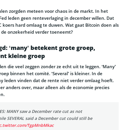
en zorgden meteen voor chaos in de markt. In het
 Fed leden geen renteverlaging in december willen. Dat
 koers hard omlaag te duwen. Wat gaat Bitcoin doen als
en de onzekerheid verder toeneemt?
egd: ‘many’ betekent grote groep,
ent kleine groep
en die veel zeggen zonder ze echt uit te leggen. ‘Many’
roep binnen het comité. ‘Several’ is kleiner. In de
y leden vinden dat de rente niet verder omlaag hoeft.
er anders over, maar alleen als de economie precies
en.
S: MANY saw a December rate cut as not
ile SEVERAL said a December cut could still be
c.twitter.com/TgpMnbMkac