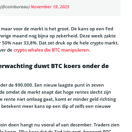
 (@coinbureau)
November 19, 2025
in, maar voor de markt is het groot. De kans op een Fed
vorige maand nog bijna op zekerheid. Deze week zakte
 50% naar 33,8%. Dat zet druk op de hele crypto markt.
over de
crypto whales die BTC manipuleren
.
erwachting duwt BTC koers onder de
onder de $90.000. Een nieuw laagste punt in zeven
e omdat de markt snapt dat hoge rentes slecht zijn
s de rente niet omlaag gaat, komt er minder geld richting
d betekent meer kans op een dip of zelfs een nieuwe
coin doen hangt nu vooral af van december. Traders zien
 de koers. Elke keer dat de Fed iets zegt, beweegt BTC