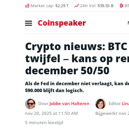
Market cap:
$2.29 T
24H Vol:
$39.55 B
B
Coinspeaker
Crypto nieuws: BTC
twijfel – kans op r
december 50/50
Als de Fed in december niet verlaagt, kan 
$90.000 blijft dan logisch.
Door
Jobbe van Halteren
Editor
Lin
nov 20, 2025 at 11:50 AM
Bijgewerkt
nov 
5 minuten leestijd