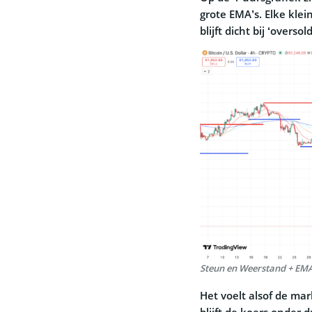
grote EMA’s. Elke klei
blijft dicht bij ‘over
Steun en Weerstand + EMA
Het voelt alsof de mar
blijft de koers onder 