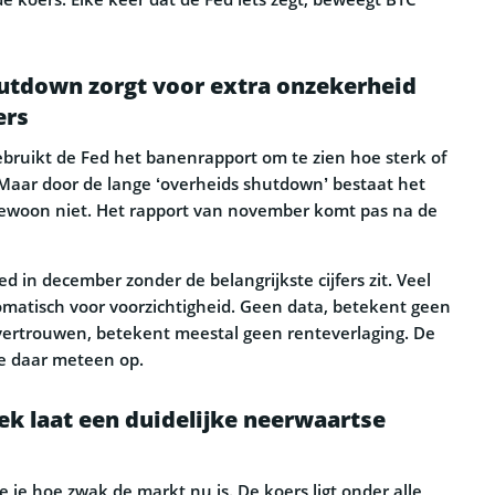
tdown zorgt voor extra onzekerheid
ers
ruikt de Fed het banenrapport om te zien hoe sterk of
Maar door de lange ‘overheids shutdown’ bestaat het
gewoon niet. Het rapport van november komt pas na de
d in december zonder de belangrijkste cijfers zit. Veel
matisch voor voorzichtigheid. Geen data, betekent geen
vertrouwen, betekent meestal geen renteverlaging. De
e daar meteen op.
iek laat een duidelijke neerwaartse
e je hoe zwak de markt nu is. De koers ligt onder alle