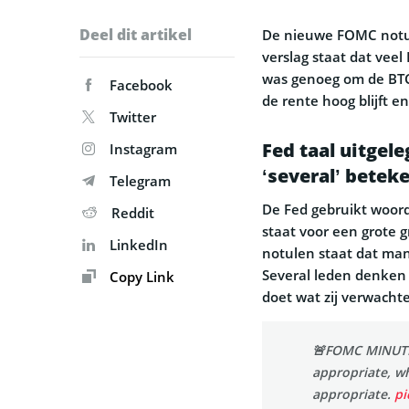
Deel dit artikel
De nieuwe FOMC notul
verslag staat dat veel
was genoeg om de BTC
Facebook
de rente hoog blijft 
Twitter
Fed taal uitgel
Instagram
‘several’ betek
Telegram
De Fed gebruikt woord
Reddit
staat voor een grote g
LinkedIn
notulen staat dat man
Several leden denken 
Copy Link
doet wat zij verwacht
🚨FOMC MINUTE
appropriate, wh
appropriate.
pi