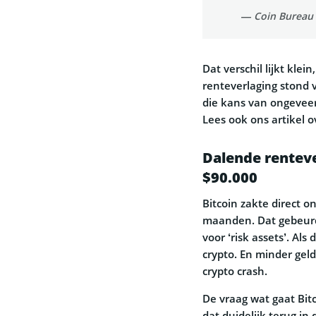
— Coin Bureau
Dat verschil lijkt kle
renteverlaging stond 
die kans van ongeveer
Lees ook ons artikel 
Dalende rentev
$90.000
Bitcoin zakte direct 
maanden. Dat gebeurd
voor ‘risk assets’. Al
crypto. En minder gel
crypto crash.
De vraag wat gaat Bit
dat duidelijk terug in