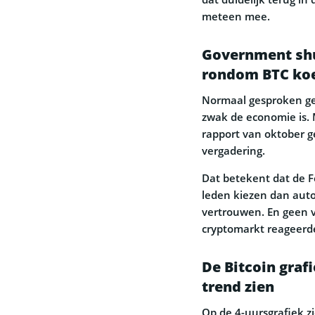
meteen mee.
Government shu
rondom BTC ko
Normaal gesproken geb
zwak de economie is. 
rapport van oktober 
vergadering.
Dat betekent dat de Fe
leden kiezen dan auto
vertrouwen. En geen 
cryptomarkt reageerd
De Bitcoin graf
trend zien
Op de 4-uursgrafiek zi