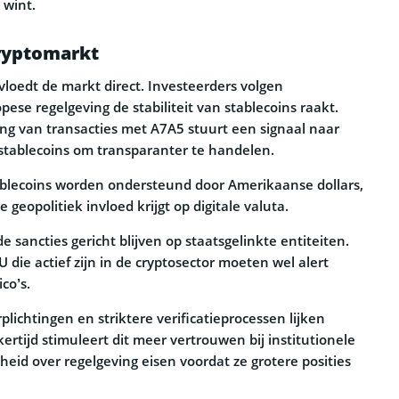
 wint.
cryptomarkt
loedt de markt direct. Investeerders volgen
se regelgeving de stabiliteit van stablecoins raakt.
ng van transacties met A7A5 stuurt een signaal naar
stablecoins om transparanter te handelen.
blecoins worden ondersteund door Amerikaanse dollars,
 geopolitiek invloed krijgt op digitale valuta.
 sancties gericht blijven op staatsgelinkte entiteiten.
 die actief zijn in de cryptosector moeten wel alert
ico’s.
ichtingen en striktere verificatieprocessen lijken
kertijd stimuleert dit meer vertrouwen bij institutionele
kheid over regelgeving eisen voordat ze grotere posities