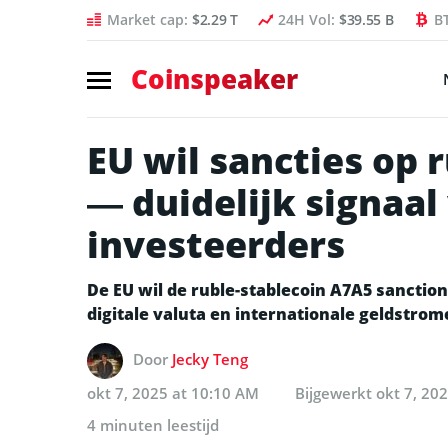
Market cap:
$2.29 T
24H Vol:
$39.55 B
B
Coinspeaker
EU wil sancties op 
— duidelijk signaal
investeerders
De EU wil de ruble-stablecoin A7A5 sanctio
digitale valuta en internationale geldstrom
Door
Jecky Teng
okt 7, 2025 at 10:10 AM
Bijgewerkt
okt 7, 20
4 minuten leestijd