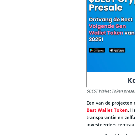
$BEST Wallet Token presa
Een van de projecten d
Best Wallet Token
. H
transparantie en zelf
investeerders centraal 