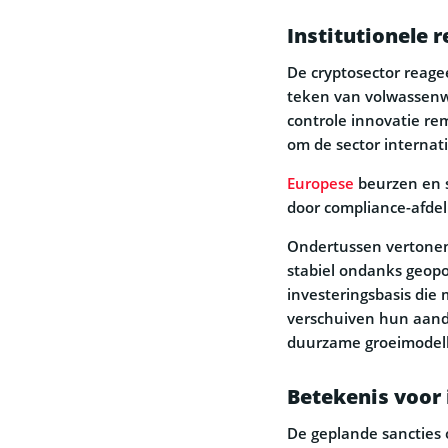
Institutionele 
De cryptosector reagee
teken van volwassenw
controle innovatie rem
om de sector internat
Europese
beurzen en s
door compliance-afdel
Ondertussen vertonen
stabiel ondanks geopo
investeringsbasis die 
verschuiven hun aand
duurzame groeimodel
Betekenis voor
De geplande sancties 