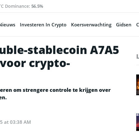
TC Dominance:
56.5%
Nieuws
Investeren In Crypto
Koersverwachting
Gidsen
C
ruble-stablecoin A7A5
 voor crypto-
neren om strengere controle te krijgen over
en.
25 at 03:38 AM