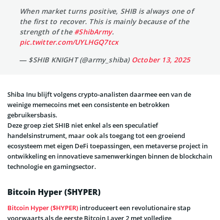
When market turns positive, SHIB is always one of
the first to recover. This is mainly because of the
strength of the
#ShibArmy
.
pic.twitter.com/UYLHGQ7tcx
— $SHIB KNIGHT (@army_shiba)
October 13, 2025
Shiba Inu blijft volgens crypto-analisten daarmee een van de
weinige memecoins met een consistente en betrokken
gebruikersbasis.
Deze groep ziet SHIB niet enkel als een speculatief
handelsinstrument, maar ook als toegang tot een groeiend
ecosysteem met eigen DeFi toepassingen, een metaverse project in
ontwikkeling en innovatieve samenwerkingen binnen de blockchain
technologie en gamingsector.
Bitcoin Hyper ($HYPER)
Bitcoin Hyper ($HYPER)
introduceert een revolutionaire stap
voorwaarts als de eerste Bitcoin Layer 2 met volledige