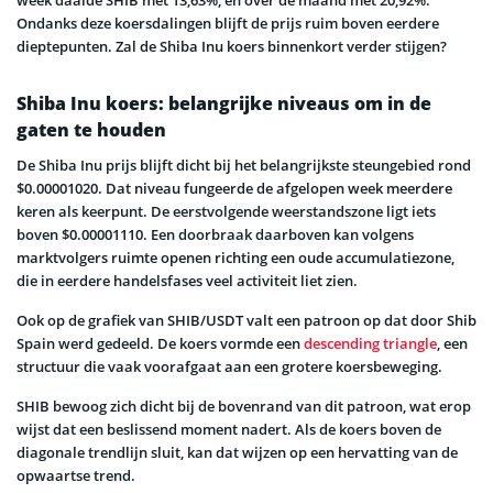
Ondanks deze koersdalingen blijft de prijs ruim boven eerdere
dieptepunten. Zal de Shiba Inu koers binnenkort verder stijgen?
Shiba Inu koers: belangrijke niveaus om in de
gaten te houden
De Shiba Inu prijs blijft dicht bij het belangrijkste steungebied rond
$0.00001020. Dat niveau fungeerde de afgelopen week meerdere
keren als keerpunt. De eerstvolgende weerstandszone ligt iets
boven $0.00001110. Een doorbraak daarboven kan volgens
marktvolgers ruimte openen richting een oude accumulatiezone,
die in eerdere handelsfases veel activiteit liet zien.
Ook op de grafiek van SHIB/USDT valt een patroon op dat door Shib
Spain werd gedeeld. De koers vormde een
descending triangle
, een
structuur die vaak voorafgaat aan een grotere koersbeweging.
SHIB bewoog zich dicht bij de bovenrand van dit patroon, wat erop
wijst dat een beslissend moment nadert. Als de koers boven de
diagonale trendlijn sluit, kan dat wijzen op een hervatting van de
opwaartse trend.