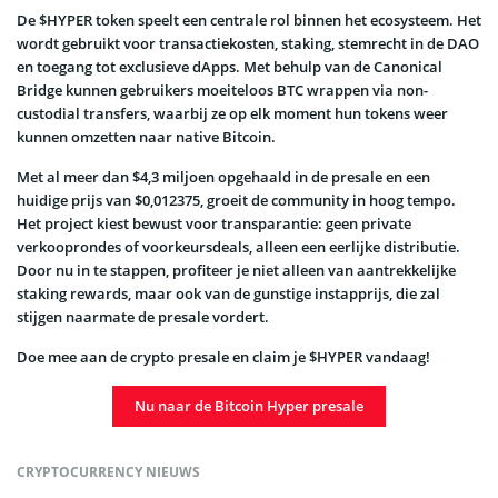
De $HYPER token speelt een centrale rol binnen het ecosysteem. Het
wordt gebruikt voor transactiekosten, staking, stemrecht in de DAO
en toegang tot exclusieve dApps. Met behulp van de Canonical
Bridge kunnen gebruikers moeiteloos BTC wrappen via non-
custodial transfers, waarbij ze op elk moment hun tokens weer
kunnen omzetten naar native Bitcoin.
Met al meer dan $4,3 miljoen opgehaald in de presale en een
huidige prijs van $0,012375, groeit de community in hoog tempo.
Het project kiest bewust voor transparantie: geen private
verkooprondes of voorkeursdeals, alleen een eerlijke distributie.
Door nu in te stappen, profiteer je niet alleen van aantrekkelijke
staking rewards, maar ook van de gunstige instapprijs, die zal
stijgen naarmate de presale vordert.
Doe mee aan de crypto presale en claim je $HYPER vandaag!
Nu naar de Bitcoin Hyper presale
CRYPTOCURRENCY NIEUWS