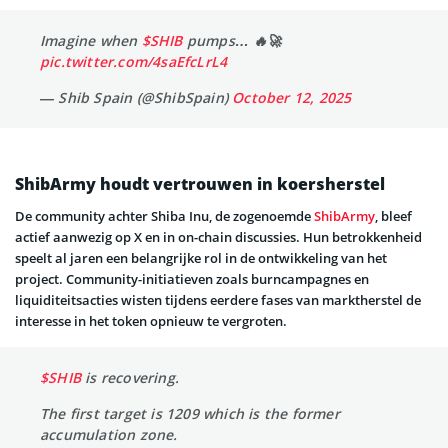
Imagine when
$SHIB
pumps… 🔥🚀
pic.twitter.com/4saEfcLrL4
— Shib Spain (@ShibSpain)
October 12, 2025
ShibArmy houdt vertrouwen in koersherstel
De community achter Shiba Inu, de zogenoemde
ShibArmy
, bleef
actief aanwezig op X en in on-chain discussies. Hun betrokkenheid
speelt al jaren een belangrijke rol in de ontwikkeling van het
project. Community-initiatieven zoals burncampagnes en
liquiditeitsacties wisten tijdens eerdere fases van marktherstel de
interesse in het token opnieuw te vergroten.
$SHIB
is recovering.
The first target is 1209 which is the former
accumulation zone.