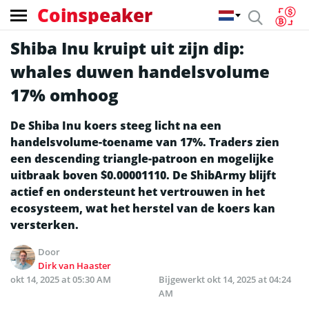
Coinspeaker
Shiba Inu kruipt uit zijn dip:
whales duwen handelsvolume
17% omhoog
De Shiba Inu koers steeg licht na een
handelsvolume-toename van 17%. Traders zien
een descending triangle-patroon en mogelijke
uitbraak boven $0.00001110. De ShibArmy blijft
actief en ondersteunt het vertrouwen in het
ecosysteem, wat het herstel van de koers kan
versterken.
Door
Dirk van Haaster
okt 14, 2025 at 05:30 AM
Bijgewerkt
okt 14, 2025 at 04:24
AM