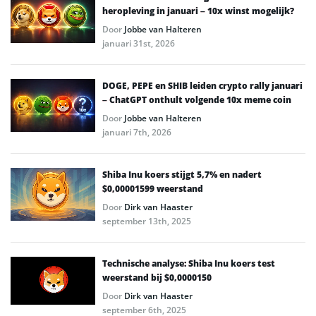
heropleving in januari – 10x winst mogelijk?
Door
Jobbe van Halteren
januari 31st, 2026
DOGE, PEPE en SHIB leiden crypto rally januari
– ChatGPT onthult volgende 10x meme coin
Door
Jobbe van Halteren
januari 7th, 2026
Shiba Inu koers stijgt 5,7% en nadert
$0,00001599 weerstand
Door
Dirk van Haaster
september 13th, 2025
Technische analyse: Shiba Inu koers test
weerstand bij $0,0000150
Door
Dirk van Haaster
september 6th, 2025