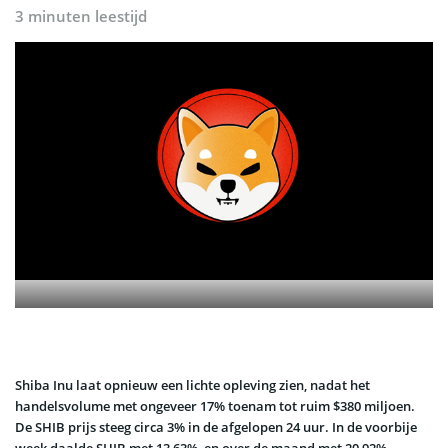
3 minuten leestijd
Shiba Inu laat opnieuw een lichte opleving zien, nadat het
handelsvolume met ongeveer 17% toenam tot ruim $380 miljoen.
De SHIB prijs steeg circa 3% in de afgelopen 24 uur. In de voorbije
week daalde SHIB met 13,63%, en over de maand met 20,92%.