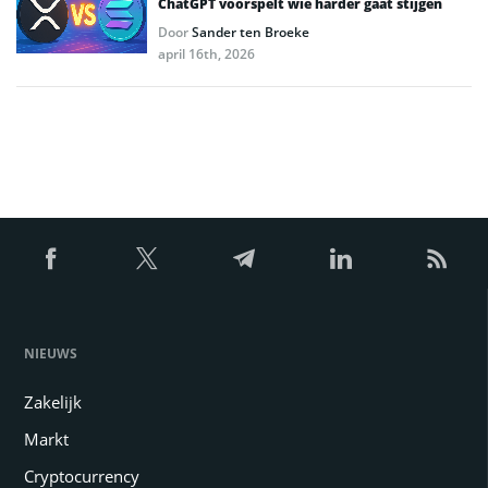
ChatGPT voorspelt wie harder gaat stijgen
Door
Sander ten Broeke
april 16th, 2026
NIEUWS
Zakelijk
Markt
Cryptocurrency