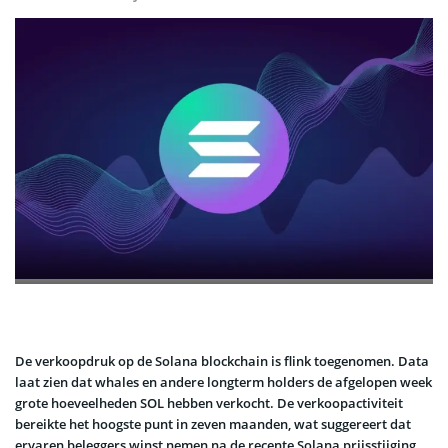
De verkoopdruk op de Solana blockchain is flink toegenomen. Data
laat zien dat whales en andere longterm holders de afgelopen week
grote hoeveelheden SOL hebben verkocht. De verkoopactiviteit
bereikte het hoogste punt in zeven maanden, wat suggereert dat
ervaren beleggers winst nemen na de recente Solana prijsstijging.