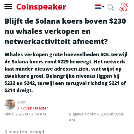
Coinspeaker
Blijft de Solana koers boven $230
nu whales verkopen en
netwerkactiviteit afneemt?
Whales verkopen grote hoeveelheden SOL terwijl
de Solana koers rond $229 beweegt. Het netwerk
laat minder nieuwe adressen zien, wat wijst op
zwakkere groei. Belangrijke niveaus liggen bij
$232 en $242, terwijl een terugval richting $221 of
$214 dreigt.
Door
Dirk van Haaster
okt 4, 2025 at 07:50 AM
Bijgewerkt
okt 4, 2025 at 03:56
AM
3 minuten leestijd