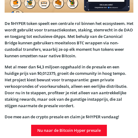
De $HYPER token speelt een centrale rol binnen het ecosysteem. Het
wordt gebruikt voor transactiekosten, staking, stemrecht in de DAO
en toegang tot exclusieve dApps. Met behulp van de Canonical
Bridge kunnen gebruikers moeiteloos BTC wrappen via non-
custodial transfers, waarbij ze op elk moment hun tokens weer
kunnen omzetten naar native Bitcoin.
Met al meer dan $4,3 miljoen opgehaald in de presale en een
huidige prijs van $0,012375, groeit de community in hoog tempo.
Het project kiest bewust voor transparantie: geen private
verkooprondes of voorkeursdeals, alleen een eerlijke distributie.
Door nu in te stappen, profiteer je niet alleen van aantrekkelijke
staking rewards, maar ook van de gunstige instapprijs, die zal
stijgen naarmate de presale vordert.
Doe mee aan de crypto presale en claim je $HYPER vandaag!
Nu naar de Bitcoin Hyper presale