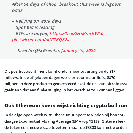
After 54 days of chop, breakout this week is highest
odds
– Rallying on work days
– Spot bid is leading
– ETFs are buying
https://t.co/2HiMmcKWk0
pic.twitter.com/ndflTKQ824
— Xremlin (@xGremlin)
January 14, 2026
Dit positieve sentiment komt onder meer tot uiting bij de ETF
inflows: in de afgelopen dagen werd er voor maar liefst $870
miljoen in deze producten geïnvesteerd. Ook de RSI van Bitcoin (66)
geeft aan dat een flinke stijging in het verschiet zou kunnen liggen.
Ook Ethereum koers wijst richting crypto bull run
In de afgelopen week wist Ethereum support te vinden bij haar 50-
daagse Exponential Moving Average (EMA) op $3139. Gisteren leek
de token een nieuwe stap te zetten, maar de $3300 kon niet worden