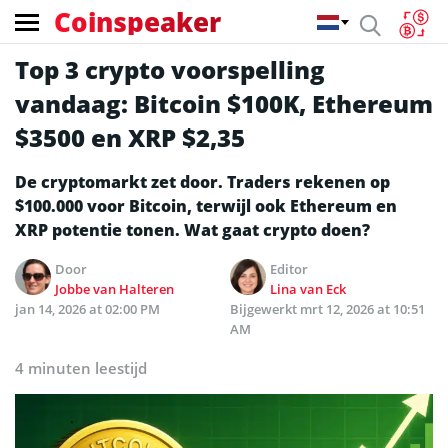
Coinspeaker
Top 3 crypto voorspelling
vandaag: Bitcoin $100K, Ethereum
$3500 en XRP $2,35
De cryptomarkt zet door. Traders rekenen op
$100.000 voor Bitcoin, terwijl ook Ethereum en
XRP potentie tonen. Wat gaat crypto doen?
Door
Editor
Jobbe van Halteren
Lina van Eck
jan 14, 2026 at 02:00 PM
Bijgewerkt
mrt 12, 2026 at 10:51
AM
4 minuten leestijd