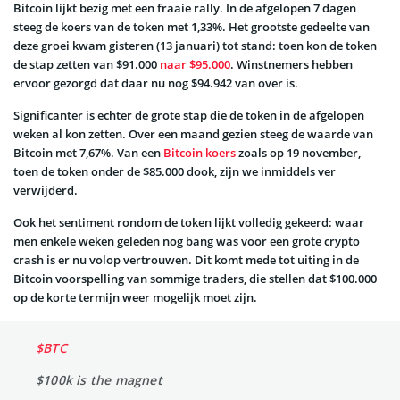
Bitcoin lijkt bezig met een fraaie rally. In de afgelopen 7 dagen
steeg de koers van de token met 1,33%. Het grootste gedeelte van
deze groei kwam gisteren (13 januari) tot stand: toen kon de token
de stap zetten van $91.000
naar $95.000
. Winstnemers hebben
ervoor gezorgd dat daar nu nog $94.942 van over is.
Significanter is echter de grote stap die de token in de afgelopen
weken al kon zetten. Over een maand gezien steeg de waarde van
Bitcoin met 7,67%. Van een
Bitcoin koers
zoals op 19 november,
toen de token onder de $85.000 dook, zijn we inmiddels ver
verwijderd.
Ook het sentiment rondom de token lijkt volledig gekeerd: waar
men enkele weken geleden nog bang was voor een grote crypto
crash is er nu volop vertrouwen. Dit komt mede tot uiting in de
Bitcoin voorspelling van sommige traders, die stellen dat $100.000
op de korte termijn weer mogelijk moet zijn.
$BTC
$100k is the magnet