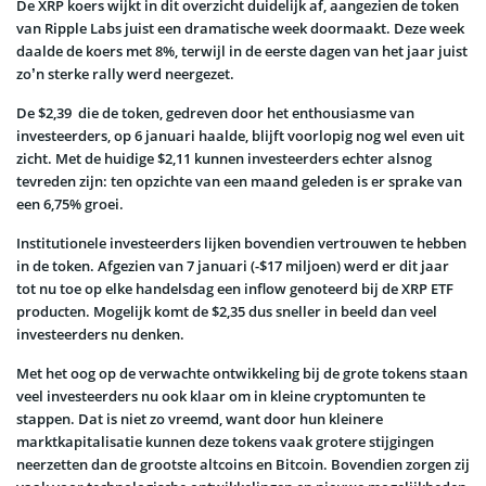
De XRP koers wijkt in dit overzicht duidelijk af, aangezien de token
van Ripple Labs juist een dramatische week doormaakt. Deze week
daalde de koers met 8%, terwijl in de eerste dagen van het jaar juist
zo’n sterke rally werd neergezet.
De $2,39 die de token, gedreven door het enthousiasme van
investeerders, op 6 januari haalde, blijft voorlopig nog wel even uit
zicht. Met de huidige $2,11 kunnen investeerders echter alsnog
tevreden zijn: ten opzichte van een maand geleden is er sprake van
een 6,75% groei.
Institutionele investeerders lijken bovendien vertrouwen te hebben
in de token. Afgezien van 7 januari (-$17 miljoen) werd er dit jaar
tot nu toe op elke handelsdag een inflow genoteerd bij de XRP ETF
producten. Mogelijk komt de $2,35 dus sneller in beeld dan veel
investeerders nu denken.
Met het oog op de verwachte ontwikkeling bij de grote tokens staan
veel investeerders nu ook klaar om in kleine cryptomunten te
stappen. Dat is niet zo vreemd, want door hun kleinere
marktkapitalisatie kunnen deze tokens vaak grotere stijgingen
neerzetten dan de grootste altcoins en Bitcoin. Bovendien zorgen zij