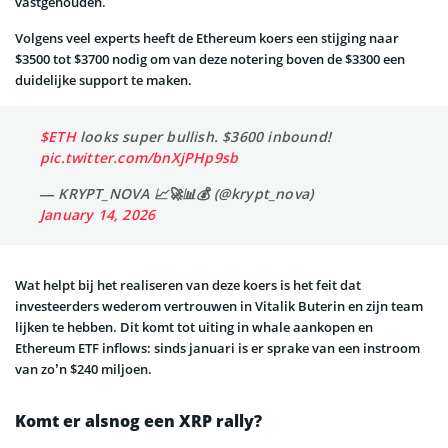
vastgehouden.
Volgens veel experts heeft de Ethereum koers een stijging naar
$3500 tot $3700 nodig om van deze notering boven de $3300 een
duidelijke support te maken.
$ETH
looks super bullish. $3600 inbound!
pic.twitter.com/bnXjPHp9sb
— KRYPT_NOVA 📈🚀📊💰 (@krypt_nova)
January 14, 2026
Wat helpt bij het realiseren van deze koers is het feit dat
investeerders wederom vertrouwen in Vitalik Buterin en zijn team
lijken te hebben. Dit komt tot uiting in whale aankopen en
Ethereum ETF inflows: sinds januari is er sprake van een instroom
van zo’n $240 miljoen.
Komt er alsnog een XRP rally?