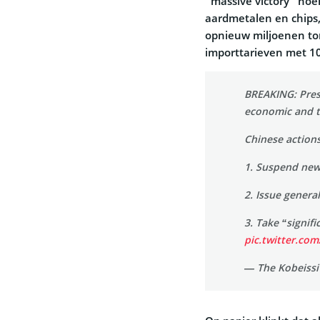
“massive victory” no
aardmetalen en chips,
opnieuw miljoenen ton
importtarieven met 1
BREAKING: Pres
economic and t
Chinese actions
1. Suspend new
2. Issue general
3. Take “signif
pic.twitter.co
— The Kobeissi