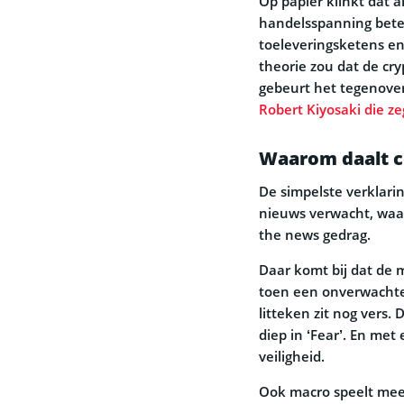
Op papier klinkt dat 
handelsspanning betek
toeleveringsketens en
theorie zou dat de cr
gebeurt het tegenover
Robert Kiyosaki die ze
Waarom daalt c
De simpelste verklarin
nieuws verwacht, waar
the news gedrag.
Daar komt bij dat de m
toen een onverwachte t
litteken zit nog vers.
diep in ‘Fear’. En met
veiligheid.
Ook macro speelt mee. 