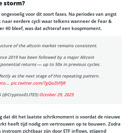
de storm?
 ongevoelig voor dit soort fases. Na periodes van angst
jk naar eerdere cycli waar telkens wanneer de Fear &
r 40 bleef, was dat achteraf een koopmoment.
ructure of the altcoin market remains consistent.
ince 2019 has been followed by a major Altcoin
ponential returns — up to 50x in previous cycles.
fectly as the next stage of this repeating pattern.
pto
…
pic.twitter.com/7gQoZtFfjR
S (@CryptooELITES)
October 29, 2025
g dat dit het laatste schrikmoment is voordat de nieuwe
arkt heeft tijd nodig om vertrouwen op te bouwen. Zodra
 instroom zichtbaar zijn door ETF inflows, stijgend