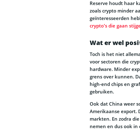
Reserve houdt haar ka
zoals crypto minder aa
geïnteresseerden heb
crypto’s die gaan stijg
Wat er wel posi
Toch is het niet allem
voor sectoren die cryp
hardware. Minder expo
grens over kunnen. Dat
high-end chips en gra
gebruiken.
Ook dat China weer so
Amerikaanse export. Da
markten. En zodra die 
nemen en dus ook in c