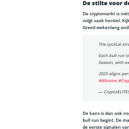
De stilte voor 
De cryptomarkt is niet
volgt vaak herstel. Ki
Greed wekenlang onde
The cyclical st
Each bull run s
Season, with ex
2025 aligns per
#Altcoins
#Cry
— CryptoELlTE
De kans is dan ook no
bull run begint. De m
de eerste signalen van