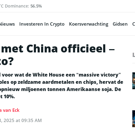
TC Dominance:
56.5%
Nieuws
Investeren In Crypto
Koersverwachting
Gidsen
C
met China officieel –
to?
 voor wat de White House een “massive victory”
les op zeldzame aardmetalen en chips, hervat de
 opnieuw miljoenen tonnen Amerikaanse soja. De
t 10%.
a van Eck
3, 2025 at 09:35 AM