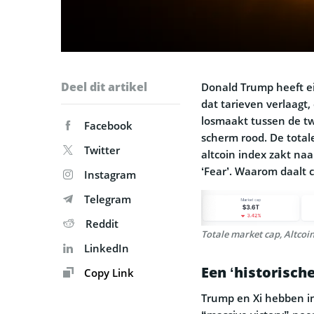
Deel dit artikel
Donald Trump heeft ei
dat tarieven verlaagt
losmaakt tussen de tw
Facebook
scherm rood. De total
Twitter
altcoin index zakt naa
‘Fear’. Waarom daalt cr
Instagram
Telegram
Reddit
Totale market cap, Altcoi
LinkedIn
Een ‘historisch
Copy Link
Trump en Xi hebben i