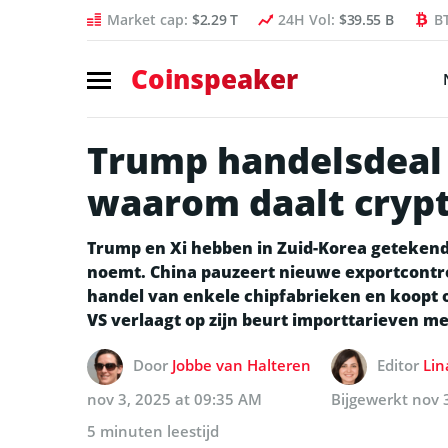
Market cap:
$2.29 T
24H Vol:
$39.55 B
B
Coinspeaker
Trump handelsdeal 
waarom daalt cryp
Trump en Xi hebben in Zuid-Korea getekend
noemt. China pauzeert nieuwe exportcontro
handel van enkele chipfabrieken en koopt
VS verlaagt op zijn beurt importtarieven me
Door
Jobbe van Halteren
Editor
Lin
nov 3, 2025 at 09:35 AM
Bijgewerkt
nov 
5 minuten leestijd