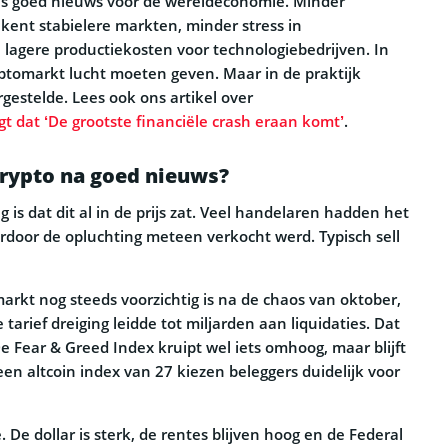
als goed nieuws voor de wereldeconomie. Minder
ent stabielere markten, minder stress in
 lagere productiekosten voor technologiebedrijven. In
yptomarkt lucht moeten geven. Maar in de praktijk
gestelde. Lees ook ons artikel over
gt dat ‘De grootste financiële crash eraan komt’
.
rypto na goed nieuws?
g is dat dit al in de prijs zat. Veel handelaren hadden het
door de opluchting meteen verkocht werd. Typisch sell
arkt nog steeds voorzichtig is na de chaos van oktober,
arief dreiging leidde tot miljarden aan liquidaties. Dat
 De Fear & Greed Index kruipt wel iets omhoog, maar blijft
 een altcoin index van 27 kiezen beleggers duidelijk voor
De dollar is sterk, de rentes blijven hoog en de Federal