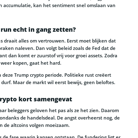
n accumulatie, kan het sentiment snel omslaan van
 run echt in gang zetten?
ns draait alles om vertrouwen. Eerst moet blijken dat
raken naleven. Dan volgt beleid zoals de Fed dat de
ant dan komt er zuurstof vrij voor groei assets. Zodra
n weer kopen, gaat het hard.
n deze Trump crypto periode. Politieke rust creëert
 durf. Maar de markt wil eerst bewijs, geen beloftes.
rypto kort samengevat
aar beleggers geloven het pas als ze het zien. Daarom
 ondanks de handelsdeal. De angst overheerst nog, de
en de altcoins volgen moeizaam.
es de fase waarin kansen ontstaan. De fundering ligt er