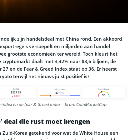
ndelijk zijn handelsdeal met China rond. Een akkoord
, exportregels versoepelt en miljarden aan handel
ee grootste economieën ter wereld. Toch kleurt het
e cryptomarkt daalt met 3,42% naar $3,6 biljoen, de
r 27 en de Fear & Greed Index staat op 36. Er heerst
ypto terwijl het nieuws juist positief is?
n index en de fear & Greed index – bron: CoinMarketCap
e’ deal die rust moet brengen
n Zuid-Korea getekend voor wat de White House een