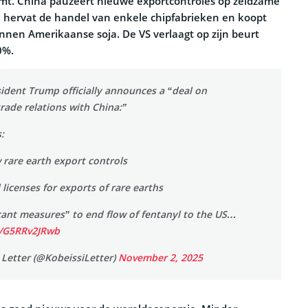
emt. China pauzeert nieuwe exportcontroles op zeldzame
 hervat de handel van enkele chipfabrieken en koopt
nen Amerikaanse soja. De VS verlaagt op zijn beurt
0%.
ident Trump officially announces a “deal on
rade relations with China:”
:
 rare earth export controls
 licenses for exports of rare earths
icant measures” to end flow of fentanyl to the US…
m/G5RRv2JRwb
 Letter (@KobeissiLetter)
November 2, 2025