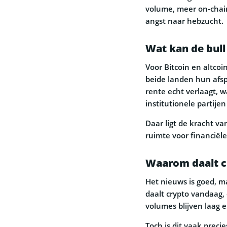
volume, meer on-chai
angst naar hebzucht.
Wat kan de bull
Voor Bitcoin en altcoi
beide landen hun afsp
rente echt verlaagt, w
institutionele partije
Daar ligt de kracht va
ruimte voor financiële
Waarom daalt c
Het nieuws is goed, m
daalt crypto vandaag,
volumes blijven laag 
Toch is dit vaak preci