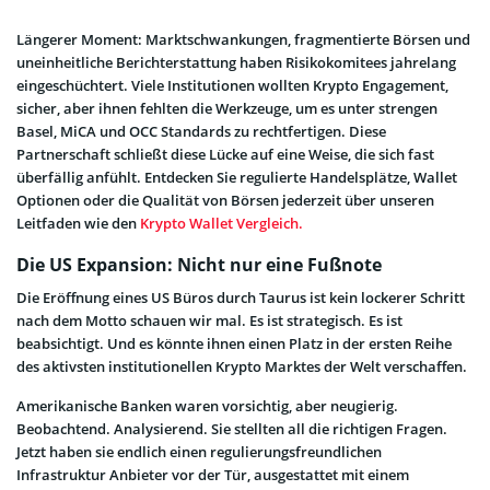
Längerer Moment: Marktschwankungen, fragmentierte Börsen und
uneinheitliche Berichterstattung haben Risikokomitees jahrelang
eingeschüchtert. Viele Institutionen wollten Krypto Engagement,
sicher, aber ihnen fehlten die Werkzeuge, um es unter strengen
Basel, MiCA und OCC Standards zu rechtfertigen. Diese
Partnerschaft schließt diese Lücke auf eine Weise, die sich fast
überfällig anfühlt. Entdecken Sie regulierte Handelsplätze, Wallet
Optionen oder die Qualität von Börsen jederzeit über unseren
Leitfaden wie den
Krypto Wallet Vergleich.
Die US Expansion: Nicht nur eine Fußnote
Die Eröffnung eines US Büros durch Taurus ist kein lockerer Schritt
nach dem Motto schauen wir mal. Es ist strategisch. Es ist
beabsichtigt. Und es könnte ihnen einen Platz in der ersten Reihe
des aktivsten institutionellen Krypto Marktes der Welt verschaffen.
Amerikanische Banken waren vorsichtig, aber neugierig.
Beobachtend. Analysierend. Sie stellten all die richtigen Fragen.
Jetzt haben sie endlich einen regulierungsfreundlichen
Infrastruktur Anbieter vor der Tür, ausgestattet mit einem