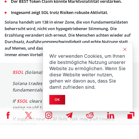
Der BEST Token Claim könnte Marktvolatilität verstärken.
Insgesamt zeigt SOL trotz Risiken robuste Aktivität.
Solana handelt um 138 in einer Zone, die von Fundamentaldaten
beherrscht wird, nicht von hypegetriebener Stimmung. Die
Erzählung verändert sich erneut. Die Menschen achten wieder auf
Durchsatz, Ausführungsgeschwindigkeit und echte Nutzung statt
auf Memes, und das verschafft SOL gegenüber den meisten Chains
immer einen Vorteil.
Wir verwenden Cookies, um Ihnen
die bestmögliche Nutzung unserer
Website zu ermöglichen. Wenn Sie
$SOL
(Solana) live price: ~$138.42 USD.
diese Website weiter nutzen,
gehen wir davon aus, dass Sie
Solana trades around $138 a zone dominated by
damit zufrieden sind.
fundamentals, not sentiment.
OK
If
$SOL
clears $150 with strong volume, the next
swing could target $180+.
If support near $130 fails, risk may pull toward
$120–$125.
High throughput is still…
pic.twitter.com/1jYYVYg62n