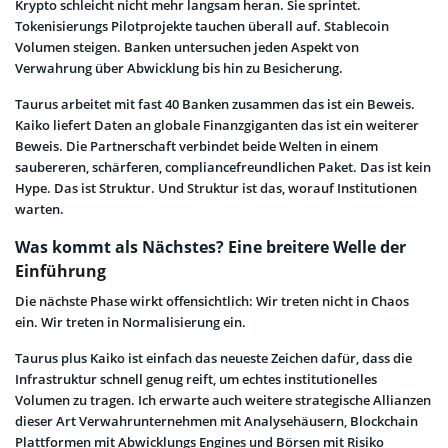
Krypto schleicht nicht mehr langsam heran. Sie sprintet.
Tokenisierungs Pilotprojekte tauchen überall auf. Stablecoin
Volumen steigen. Banken untersuchen jeden Aspekt von
Verwahrung über Abwicklung bis hin zu Besicherung.
Taurus arbeitet mit fast 40 Banken zusammen das ist ein Beweis.
Kaiko liefert Daten an globale Finanzgiganten das ist ein weiterer
Beweis. Die Partnerschaft verbindet beide Welten in einem
saubereren, schärferen, compliancefreundlichen Paket. Das ist kein
Hype. Das ist Struktur. Und Struktur ist das, worauf Institutionen
warten.
Was kommt als Nächstes? Eine breitere Welle der
Einführung
Die nächste Phase wirkt offensichtlich: Wir treten nicht in Chaos
ein. Wir treten in Normalisierung ein.
Taurus plus Kaiko ist einfach das neueste Zeichen dafür, dass die
Infrastruktur schnell genug reift, um echtes institutionelles
Volumen zu tragen. Ich erwarte auch weitere strategische Allianzen
dieser Art Verwahrunternehmen mit Analysehäusern, Blockchain
Plattformen mit Abwicklungs Engines und Börsen mit Risiko