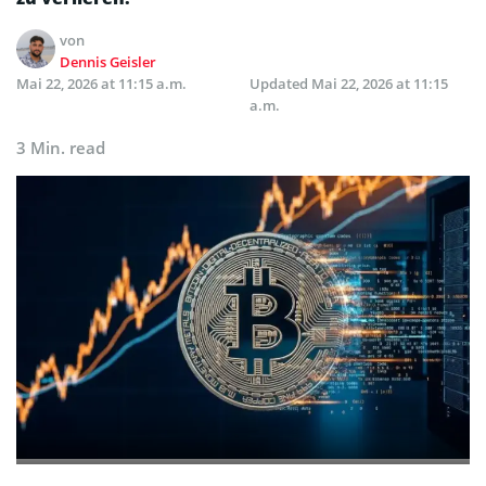
von
Dennis Geisler
Mai 22, 2026 at 11:15 a.m.
Updated
Mai 22, 2026 at 11:15
a.m.
3 Min. read