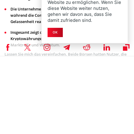
Website zu ermöglichen. Wenn Sie
diese Website weiter nutzen,
Die Unternehmen arbeiten rund um die Uhr an Lösungen,
gehen wir davon aus, dass Sie
während die Community mit Frustration, Humor und
damit zufrieden sind.
Gelassenheit reagiert.
Insgesamt zeigt die Situation, dass die Nachfrage nach
OK
Kryptowährungen wieder stark steigt – ein Zeichen für
Marktreife und Wachstum.
Lassen Sie mich das vereinfachen. Beide Börsen hatten Nutzer, die
mit Transaktionsverzögerungen, Verzögerungen bei der
Auftragserfüllung sowie Ein- und Ausloggungsverzögerungen zu
kämpfen hatten. Solche Dinge sind im Kryptobereich schon früher
passiert. Aber diese Probleme stehen definitiv für ein größeres
Problem: Das System hat sich immer noch nicht ausreichend
skaliert.
Binance und Coinbase berichten über
verschlechterte Leistung während Bitcoin-
Abverkauf
Wenn der Handel wild wird, spüren die Börsen den Druck zuerst.
Laut offiziellen Updates meldeten Binance und Coinbase eine