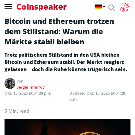
Coinspeaker
Bitcoin und Ethereum trotzen
dem Stillstand: Warum die
Märkte stabil bleiben
Trotz politischem Stillstand in den USA bleiben
Bitcoin und Ethereum stabil. Der Markt reagiert
gelassen – doch die Ruhe könnte trügerisch sein.
von
Sergei Timurov
Okt. 15, 2025 at 04:28 p.m.
Updated
Okt. 15, 2025 at 04:28
p.m.
5 Min. read