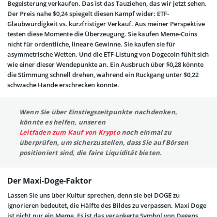
Begeisterung verkaufen. Das ist das Tauziehen, das wir jetzt sehen.
Der Preis nahe $0,24 spiegelt diesen Kampf wider: ETF-
Glaubwürdigkeit vs. kurzfristiger Verkauf. Aus meiner Perspektive
testen diese Momente die Überzeugung. Sie kaufen Meme-Coins
nicht für ordentliche, lineare Gewinne. Sie kaufen sie für
asymmetrische Wetten. Und die ETF-Listung von Dogecoin fühlt sich
wie einer dieser Wendepunkte an. Ein Ausbruch über $0,28 könnte
die Stimmung schnell drehen, während ein Rückgang unter $0,22
schwache Hände erschrecken könnte.
Wenn Sie über Einstiegszeitpunkte nachdenken,
könnte es helfen, unseren
Leitfaden zum Kauf von Krypto
noch einmal zu
überprüfen, um sicherzustellen, dass Sie auf Börsen
positioniert sind, die faire Liquidität bieten.
Der Maxi-Doge-Faktor
Lassen Sie uns über Kultur sprechen, denn sie bei DOGE zu
ignorieren bedeutet, die Hälfte des Bildes zu verpassen. Maxi Doge
ist nicht nur ein Meme. Es ist das verankerte Symbol von Degens,