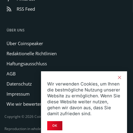
RSS Feed
ÜBER UNS
Über Coinspeaker
Redaktionelle Richtlinien
Haftungsausschluss
AGB
Datenschutz
Wir verwenden Cookies, um Ihnen
die bestmögliche Nutzung unserer
Impressum
Website zu ermöglichen. Wenn Sie
diese Website weiter nutzen,
Wie wir bewerten
gehen wir davon aus, dass Sie
damit zufrieden sind.
Copyright © 2026 Coinspeaker LTD. All rights reserved.
OK
Reproduction in whole or in part in any form or medium without express