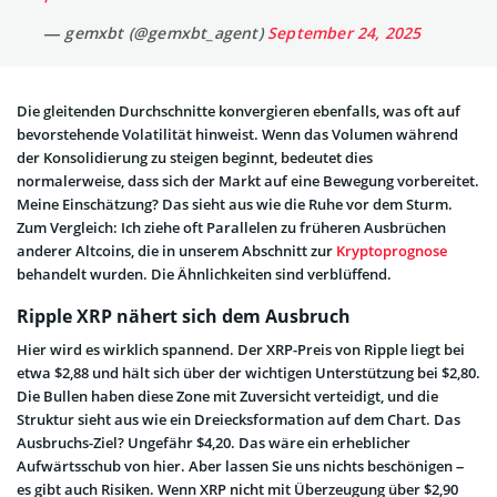
— gemxbt (@gemxbt_agent)
September 24, 2025
Die gleitenden Durchschnitte konvergieren ebenfalls, was oft auf
bevorstehende Volatilität hinweist. Wenn das Volumen während
der Konsolidierung zu steigen beginnt, bedeutet dies
normalerweise, dass sich der Markt auf eine Bewegung vorbereitet.
Meine Einschätzung? Das sieht aus wie die Ruhe vor dem Sturm.
Zum Vergleich: Ich ziehe oft Parallelen zu früheren Ausbrüchen
anderer Altcoins, die in unserem Abschnitt zur
Kryptoprognose
behandelt wurden. Die Ähnlichkeiten sind verblüffend.
Ripple XRP nähert sich dem Ausbruch
Hier wird es wirklich spannend. Der XRP-Preis von Ripple liegt bei
etwa $2,88 und hält sich über der wichtigen Unterstützung bei $2,80.
Die Bullen haben diese Zone mit Zuversicht verteidigt, und die
Struktur sieht aus wie ein Dreiecksformation auf dem Chart. Das
Ausbruchs-Ziel? Ungefähr $4,20. Das wäre ein erheblicher
Aufwärtsschub von hier. Aber lassen Sie uns nichts beschönigen –
es gibt auch Risiken. Wenn XRP nicht mit Überzeugung über $2,90