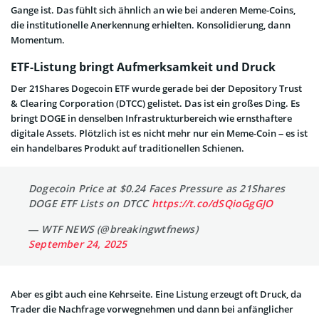
Gange ist. Das fühlt sich ähnlich an wie bei anderen Meme-Coins,
die institutionelle Anerkennung erhielten. Konsolidierung, dann
Momentum.
ETF-Listung bringt Aufmerksamkeit und Druck
Der 21Shares Dogecoin ETF wurde gerade bei der Depository Trust
& Clearing Corporation (DTCC) gelistet. Das ist ein großes Ding. Es
bringt DOGE in denselben Infrastrukturbereich wie ernsthaftere
digitale Assets. Plötzlich ist es nicht mehr nur ein Meme-Coin – es ist
ein handelbares Produkt auf traditionellen Schienen.
Dogecoin Price at $0.24 Faces Pressure as 21Shares
DOGE ETF Lists on DTCC
https://t.co/dSQioGgGJO
— WTF NEWS (@breakingwtfnews)
September 24, 2025
Aber es gibt auch eine Kehrseite. Eine Listung erzeugt oft Druck, da
Trader die Nachfrage vorwegnehmen und dann bei anfänglicher