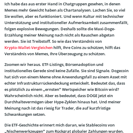
Ich habe das aus erster Hand in Chatgruppen gesehen, in denen
Memes mehr Gewicht haben als Chartanalysen. Lachen Sie, so viel
Sie wollen, aber es funktioniert. Und wenn Kultur mit technischer
Unterstützung und institutioneller Aufmerksamkeit zusammenfällt,
folgen explosive Bewegungen. Deshalb sollte die Maxi-Doge-
Erzählung meiner Meinung nach nicht als Rauschen abgetan
werden. Sie ist Treibstoff. So wie das Verständnis von
Krypto-Wallet-Vergleichen
hilft, Ihre Coins zu schützen, hilft das
Verständnis von Memes, Ihre Überzeugung zu schützen.
Zoomen wir heraus. ETF-Listings, Börsenadoption und
institutionelles Gerede sind keine Zufälle. Sie sind Signale. Dogecoin
hat sich von einem Meme ohne Anwendungsfall zu einem Asset mit
echter Infrastrukturrückendeckung entwickelt. Bedeutet das, dass
es plötzlich zu einem „ernsten“ Wertspeicher wie Bitcoin wird?
Wahrscheinlich nicht. Aber es bedeutet, dass DOGE jetzt ein
Durchhaltevermögen über Hype-Zyklen hinaus hat. Und meiner
Meinung nach ist das riesig für Trader, die auf kurzfristige
Schwankungen setzen.
Die ETF-Geschichte erinnert mich daran, wie Stablecoins von
„Nischenwerkzeugen“ zum Rückgrat globaler Zahlungen wurden.