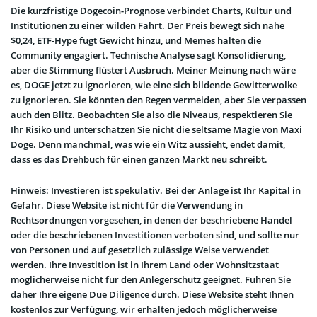
Die kurzfristige Dogecoin-Prognose verbindet Charts, Kultur und
Institutionen zu einer wilden Fahrt. Der Preis bewegt sich nahe
$0,24, ETF-Hype fügt Gewicht hinzu, und Memes halten die
Community engagiert. Technische Analyse sagt Konsolidierung,
aber die Stimmung flüstert Ausbruch. Meiner Meinung nach wäre
es, DOGE jetzt zu ignorieren, wie eine sich bildende Gewitterwolke
zu ignorieren. Sie könnten den Regen vermeiden, aber Sie verpassen
auch den Blitz. Beobachten Sie also die Niveaus, respektieren Sie
Ihr Risiko und unterschätzen Sie nicht die seltsame Magie von Maxi
Doge. Denn manchmal, was wie ein Witz aussieht, endet damit,
dass es das Drehbuch für einen ganzen Markt neu schreibt.
Hinweis: Investieren ist spekulativ. Bei der Anlage ist Ihr Kapital in
Gefahr. Diese Website ist nicht für die Verwendung in
Rechtsordnungen vorgesehen, in denen der beschriebene Handel
oder die beschriebenen Investitionen verboten sind, und sollte nur
von Personen und auf gesetzlich zulässige Weise verwendet
werden. Ihre Investition ist in Ihrem Land oder Wohnsitzstaat
möglicherweise nicht für den Anlegerschutz geeignet. Führen Sie
daher Ihre eigene Due Diligence durch. Diese Website steht Ihnen
kostenlos zur Verfügung, wir erhalten jedoch möglicherweise