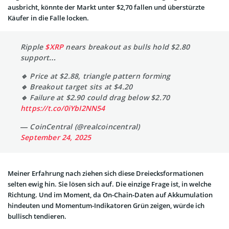
ausbricht, könnte der Markt unter $2,70 fallen und überstürzte
Käufer in die Falle locken.
Ripple
$XRP
nears breakout as bulls hold $2.80
support…
🔹 Price at $2.88, triangle pattern forming
🔹 Breakout target sits at $4.20
🔹 Failure at $2.90 could drag below $2.70
https://t.co/0iYbI2NN54
— CoinCentral (@realcoincentral)
September 24, 2025
Meiner Erfahrung nach ziehen sich diese Dreiecksformationen
selten ewig hin. Sie lösen sich auf. Die einzige Frage ist, in welche
Richtung. Und im Moment, da On-Chain-Daten auf Akkumulation
hindeuten und Momentum-Indikatoren Grün zeigen, würde ich
bullisch tendieren.