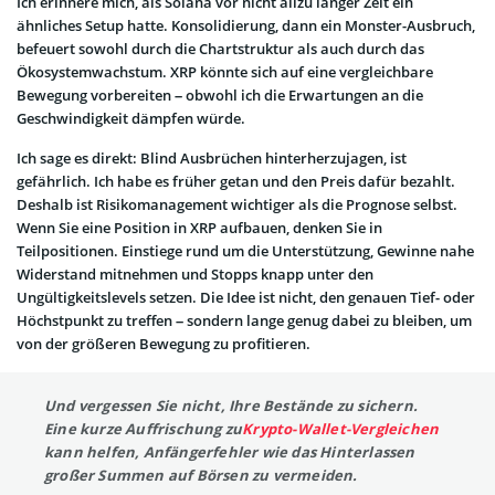
Ich erinnere mich, als Solana vor nicht allzu langer Zeit ein
ähnliches Setup hatte. Konsolidierung, dann ein Monster-Ausbruch,
befeuert sowohl durch die Chartstruktur als auch durch das
Ökosystemwachstum. XRP könnte sich auf eine vergleichbare
Bewegung vorbereiten – obwohl ich die Erwartungen an die
Geschwindigkeit dämpfen würde.
Ich sage es direkt: Blind Ausbrüchen hinterherzujagen, ist
gefährlich. Ich habe es früher getan und den Preis dafür bezahlt.
Deshalb ist Risikomanagement wichtiger als die Prognose selbst.
Wenn Sie eine Position in XRP aufbauen, denken Sie in
Teilpositionen. Einstiege rund um die Unterstützung, Gewinne nahe
Widerstand mitnehmen und Stopps knapp unter den
Ungültigkeitslevels setzen. Die Idee ist nicht, den genauen Tief- oder
Höchstpunkt zu treffen – sondern lange genug dabei zu bleiben, um
von der größeren Bewegung zu profitieren.
Und vergessen Sie nicht, Ihre Bestände zu sichern.
Eine kurze Auffrischung zu
Krypto-Wallet-Vergleichen
kann helfen, Anfängerfehler wie das Hinterlassen
großer Summen auf Börsen zu vermeiden.