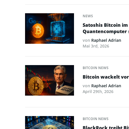
NEWS
Satoshis Bitcoin im
Quantencomputer 
von
Raphael Adrian
Mai 3rd, 2026
BITCOIN NEWS
Bitcoin wackelt vo
von
Raphael Adrian
April 29th, 2026
BITCOIN NEWS
BlackRock treibt Bi