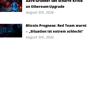
Aave-Gründer übt scharfe Kritik
an Ethereum-Upgrade
August 5th, 2026
Bitcoin Prognose: Red Team warnt
– „Situation ist extrem schlecht“
August 5th, 2026