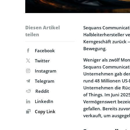
Diesen Artikel
Sequans Communication
teilen
Halbleiterhersteller 
Kerngeschäft zurück –
Bewegung.
Facebook
Weniger als zwölf Mona
Twitter
Sequans Communicatio
Instagram
Unternehmen gab den 
rund 48 Millionen US-
Telegram
Unternehmen die Rück
Reddit
of Things. Im Juni 202
LinkedIn
Vermögenswert bezeich
gefallen. Bereits zuv
Copy Link
verkauft, um ausgeg