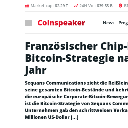
Market cap:
$2.29 T
24H Vol:
$39.55 B
B
Coinspeaker
News
Pro
Französischer Chip
Bitcoin-Strategie n
Jahr
Sequans Communications zieht die Reißleine
seine gesamten Bitcoin-Bestände und kehrt
die europäische Corporate-Bitcoin-Bewegun
ist die Bitcoin-Strategie von Sequans Comm
Unternehmen gab den schrittweisen Verkauf
Millionen US-Dollar […]