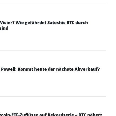
 Visier? Wie gefährdet Satoshis BTC durch
sind
r Powell: Kommt heute der nächste Abverkauf?
tcoin-ETF-Zuflüsse auf Rekordserie – BTC nähert