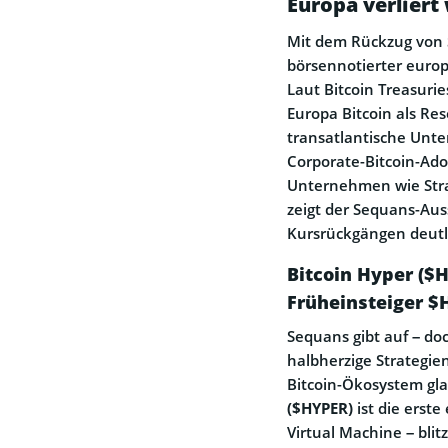
Europa verliert
Mit dem Rückzug von 
börsennotierter europ
Laut Bitcoin Treasuri
Europa Bitcoin als Res
transatlantische Unte
Corporate-Bitcoin-Ado
Unternehmen wie Strat
zeigt der Sequans-Au
Kursrückgängen deutli
Bitcoin Hyper ($
Früheinsteiger $
Sequans gibt auf – doc
halbherzige Strategie
Bitcoin-Ökosystem gla
($HYPER)
ist die erste
Virtual Machine – blitz