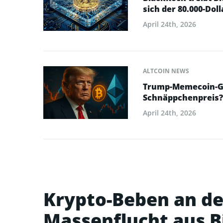
sich der 80.000-Dol
April 24th, 2026
ALTCOIN NEWS
Trump-Memecoin-Ga
Schnäppchenpreis?
April 24th, 2026
Krypto-Beben an der
Massenflucht aus B