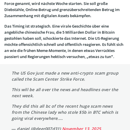
Force genannt, wird nächste Woche starten. Sie soll große
Diebstähle, Online-Betrug und grenzüberschreitenden Betrug im
Zusammenhang mit digitalen Assets bekämpfen.
Das Timing ist strategisch. Eine virale Geschichte über eine
angebliche chinesische Frau, die 5 Milliarden Dollar in Bitcoin
gestohlen haben soll, schockierte das Internet. Die US-Regierung
möchte offensichtlich schnell und öffentlich reagieren. Es fühlt sich
an wie die frühen Meme-Momente, in denen etwas Verrücktes
passiert und Regierungen hektisch versuchen, „etwas zu tun“.
The US Gov just made a new anti-crypto scam group
called the Scam Center Strike Force.
This will be all over the news and headlines over the
next week.
They did this all bc of the recent huge scam news
from the Chinese lady who stole $5b in BTC which is
going viral everywhere.…
— daniel (@deer007d31)
November 13, 2025