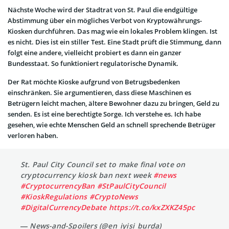
Nächste Woche wird der Stadtrat von St. Paul die endgültige
Abstimmung über ein mögliches Verbot von Kryptowährungs-
Kiosken durchführen. Das mag wie ein lokales Problem klingen. Ist
es nicht. Dies ist ein stiller Test. Eine Stadt prüft die Stimmung, dann
folgt eine andere, vielleicht probiert es dann ein ganzer
Bundesstaat. So funktioniert regulatorische Dynamik.
Der Rat möchte Kioske aufgrund von Betrugsbedenken
einschränken. Sie argumentieren, dass diese Maschinen es
Betrügern leicht machen, ältere Bewohner dazu zu bringen, Geld zu
senden. Es ist eine berechtigte Sorge. Ich verstehe es. Ich habe
gesehen, wie echte Menschen Geld an schnell sprechende Betrüger
verloren haben.
St. Paul City Council set to make final vote on
cryptocurrency kiosk ban next week
#news
#CryptocurrencyBan
#StPaulCityCouncil
#KioskRegulations
#CryptoNews
#DigitalCurrencyDebate
https://t.co/kxZXKZ45pc
— News-and-Spoilers (@en_iyisi_burda)