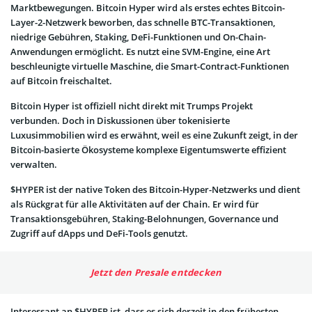
Marktbewegungen. Bitcoin Hyper wird als erstes echtes Bitcoin-
Layer-2-Netzwerk beworben, das schnelle BTC-Transaktionen,
niedrige Gebühren, Staking, DeFi-Funktionen und On-Chain-
Anwendungen ermöglicht. Es nutzt eine SVM-Engine, eine Art
beschleunigte virtuelle Maschine, die Smart-Contract-Funktionen
auf Bitcoin freischaltet.
Bitcoin Hyper ist offiziell nicht direkt mit Trumps Projekt
verbunden. Doch in Diskussionen über tokenisierte
Luxusimmobilien wird es erwähnt, weil es eine Zukunft zeigt, in der
Bitcoin-basierte Ökosysteme komplexe Eigentumswerte effizient
verwalten.
$HYPER ist der native Token des Bitcoin-Hyper-Netzwerks und dient
als Rückgrat für alle Aktivitäten auf der Chain. Er wird für
Transaktionsgebühren, Staking-Belohnungen, Governance und
Zugriff auf dApps und DeFi-Tools genutzt.
Jetzt den Presale entdecken
Interessant an $HYPER ist, dass es sich derzeit in den frühesten