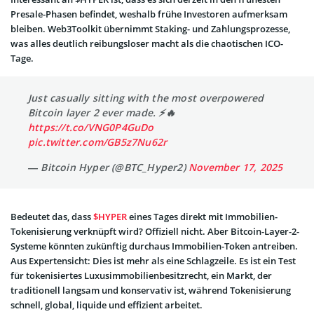
Presale-Phasen befindet, weshalb frühe Investoren aufmerksam
bleiben. Web3Toolkit übernimmt Staking- und Zahlungsprozesse,
was alles deutlich reibungsloser macht als die chaotischen ICO-
Tage.
Just casually sitting with the most overpowered
Bitcoin layer 2 ever made. ⚡️🔥
https://t.co/VNG0P4GuDo
pic.twitter.com/GB5z7Nu62r
— Bitcoin Hyper (@BTC_Hyper2)
November 17, 2025
Bedeutet das, dass
$HYPER
eines Tages direkt mit Immobilien-
Tokenisierung verknüpft wird? Offiziell nicht. Aber Bitcoin-Layer-2-
Systeme könnten zukünftig durchaus Immobilien-Token antreiben.
Aus Expertensicht: Dies ist mehr als eine Schlagzeile. Es ist ein Test
für tokenisiertes Luxusimmobilienbesitzrecht, ein Markt, der
traditionell langsam und konservativ ist, während Tokenisierung
schnell, global, liquide und effizient arbeitet.