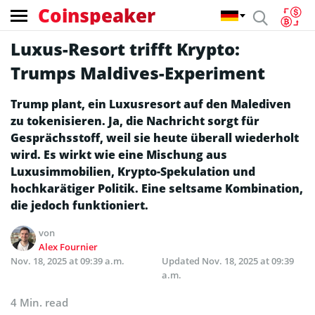
Coinspeaker
Luxus-Resort trifft Krypto:
Trumps Maldives-Experiment
Trump plant, ein Luxusresort auf den Malediven
zu tokenisieren. Ja, die Nachricht sorgt für
Gesprächsstoff, weil sie heute überall wiederholt
wird. Es wirkt wie eine Mischung aus
Luxusimmobilien, Krypto-Spekulation und
hochkarätiger Politik. Eine seltsame Kombination,
die jedoch funktioniert.
von
Alex Fournier
Nov. 18, 2025 at 09:39 a.m.
Updated
Nov. 18, 2025 at 09:39
a.m.
4 Min. read