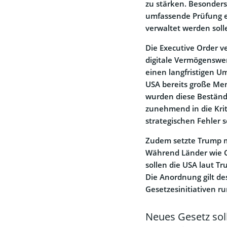
zu stärken. Besonders 
umfassende Prüfung ei
verwaltet werden soll
Die Executive Order v
digitale Vermögenswer
einen langfristigen Um
USA bereits große Me
wurden diese Bestände
zunehmend in die Kriti
strategischen Fehler 
Zudem setzte Trump mi
Während Länder wie C
sollen die USA laut Tr
Die Anordnung gilt des
Gesetzesinitiativen ru
Neues Gesetz soll