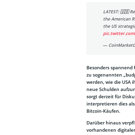
LATEST: 🇺🇸 R
the American R
the US strategic
pic.twitter.c
— CoinMarketC
Besonders spannend fü
zu sogenannten „budge
werden, wie die USA 
neue Schulden aufzu
sorgt derzeit für Disk
interpretieren dies al
Bitcoin-Käufen.
Darüber hinaus verpf
vorhandenen digitalen