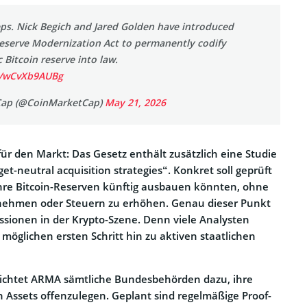
eps. Nick Begich and Jared Golden have introduced
eserve Modernization Act to permanently codify
 Bitcoin reserve into law.
om/wCvXb9AUBg
ap (@CoinMarketCap)
May 21, 2026
r den Markt: Das Gesetz enthält zusätzlich eine Studie
t-neutral acquisition strategies“. Konkret soll geprüft
ihre Bitcoin-Reserven künftig ausbauen könnten, ohne
nehmen oder Steuern zu erhöhen. Genau dieser Punkt
ussionen in der Krypto-Szene. Denn viele Analysten
s möglichen ersten Schritt hin zu aktiven staatlichen
lichtet ARMA sämtliche Bundesbehörden dazu, ihre
 Assets offenzulegen. Geplant sind regelmäßige Proof-