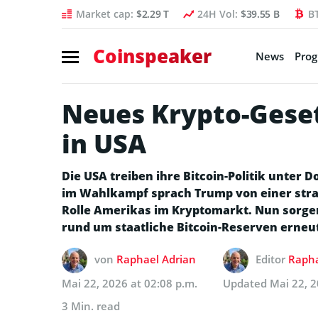
Market cap:
$2.29 T
24H Vol:
$39.55 B
B
Coinspeaker
News
Pro
Neues Krypto-Geset
in USA
Die USA treiben ihre Bitcoin-Politik unter
im Wahlkampf sprach Trump von einer stra
Rolle Amerikas im Kryptomarkt. Nun sorgen
rund um staatliche Bitcoin-Reserven erne
von
Raphael Adrian
Editor
Rapha
Mai 22, 2026 at 02:08 p.m.
Updated
Mai 22, 2
3 Min. read