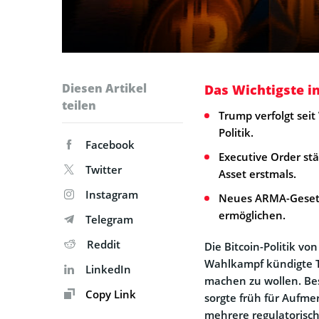
Diesen Artikel
Das Wichtigste i
teilen
Trump verfolgt seit
Politik.
Facebook
Executive Order stär
Twitter
Asset erstmals.
Instagram
Neues ARMA-Gesetz 
ermöglichen.
Telegram
Reddit
Die Bitcoin-Politik von
Wahlkampf kündigte T
LinkedIn
machen zu wollen. Bes
Copy Link
sorgte früh für Aufme
mehrere regulatorisch