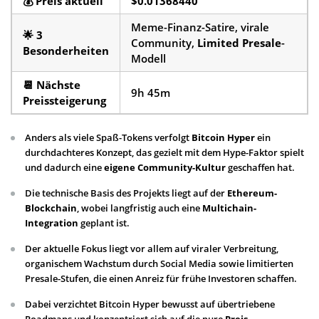
💰
Preis aktuell
$0.01368440
Meme-Finanz-Satire, virale
🌟
3
Community,
Limited Presale
-
Besonderheiten
Modell
📆
Nächste
9h 45m
Preissteigerung
Anders als viele Spaß-Tokens verfolgt
Bitcoin Hyper
ein
durchdachteres Konzept, das gezielt mit dem Hype-Faktor spielt
und dadurch eine
eigene Community-Kultur
geschaffen hat.
Die technische Basis des Projekts liegt auf der
Ethereum-
Blockchain
, wobei langfristig auch eine
Multichain-
Integration
geplant ist.
Der aktuelle Fokus liegt vor allem auf viraler Verbreitung,
organischem Wachstum durch Social Media sowie limitierten
Presale-Stufen, die einen Anreiz für frühe Investoren schaffen.
Dabei verzichtet Bitcoin Hyper bewusst auf übertriebene