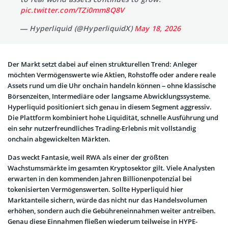
pic.twitter.com/TZi0mm8Q8V
— Hyperliquid (@HyperliquidX)
May 18, 2026
Der Markt setzt dabei auf einen strukturellen Trend: Anleger
möchten Vermögenswerte wie Aktien, Rohstoffe oder andere reale
Assets rund um die Uhr onchain handeln können – ohne klassische
Börsenzeiten, Intermediäre oder langsame Abwicklungssysteme.
Hyperliquid positioniert sich genau in diesem Segment aggressiv.
Die Plattform kombiniert hohe Liquidität, schnelle Ausführung und
ein sehr nutzerfreundliches Trading-Erlebnis mit vollständig
onchain abgewickelten Märkten.
Das weckt Fantasie, weil RWA als einer der größten
Wachstumsmärkte im gesamten Kryptosektor gilt. Viele Analysten
erwarten in den kommenden Jahren Billionenpotenzial bei
tokenisierten Vermögenswerten. Sollte Hyperliquid hier
Marktanteile sichern, würde das nicht nur das Handelsvolumen
erhöhen, sondern auch die Gebühreneinnahmen weiter antreiben.
Genau diese Einnahmen fließen wiederum teilweise in HYPE-