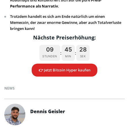
Roadmaps und konzentriert sich auf die pure
Preis-
Performance als Narrativ
.
Trotzdem handelt es sich am Ende natürlich um einen
Memecoin, der zwar enorme Gewinne, aber auch Totalverluste
bringen kann!
Nächste Preiserhöhung:
09
45
27
:
:
STUNDEN
MIN
SEK
👉 Jetzt Bitcoin Hyper kaufen
NEWS
Dennis Geisler