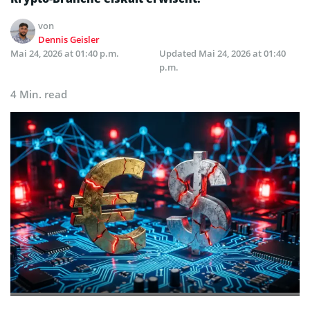
von
Dennis Geisler
Mai 24, 2026 at 01:40 p.m.
Updated
Mai 24, 2026 at 01:40
p.m.
4 Min. read