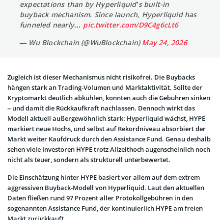
expectations than by Hyperliquid’s built-in
buyback mechanism. Since launch, Hyperliquid has
funneled nearly…
pic.twitter.com/D9C4g6cLt6
— Wu Blockchain (@WuBlockchain)
May 24, 2026
Zugleich ist dieser Mechanismus nicht risikofrei. Die Buybacks
hängen stark an Trading-Volumen und Marktaktivität. Sollte der
Kryptomarkt deutlich abkühlen, könnten auch die Gebühren sinken
– und damit die Rückkaufkraft nachlassen. Dennoch wirkt das
Modell aktuell außergewöhnlich stark: Hyperliquid wächst, HYPE
markiert neue Hochs, und selbst auf Rekordniveau absorbiert der
Markt weiter Kaufdruck durch den Assistance Fund. Genau deshalb
sehen viele Investoren HYPE trotz Allzeithoch augenscheinlich noch
nicht als teuer, sondern als strukturell unterbewertet.
Die Einschätzung hinter HYPE basiert vor allem auf dem extrem
aggressiven Buyback-Modell von Hyperliquid. Laut den aktuellen
Daten fließen rund 97 Prozent aller Protokollgebühren in den
sogenannten Assistance Fund, der kontinuierlich HYPE am freien
Markt zurückkauft.