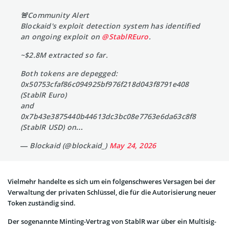
🚨Community Alert
Blockaid's exploit detection system has identified
an ongoing exploit on
@StablREuro
.
~$2.8M extracted so far.
Both tokens are depegged:
0x50753cfaf86c094925bf976f218d043f8791e408
(StablR Euro)
and
0x7b43e3875440b44613dc3bc08e7763e6da63c8f8
(StablR USD) on…
— Blockaid (@blockaid_)
May 24, 2026
Vielmehr handelte es sich um ein folgenschweres Versagen bei der
Verwaltung der privaten Schlüssel, die für die Autorisierung neuer
Token zuständig sind.
Der sogenannte Minting-Vertrag von StablR war über ein Multisig-