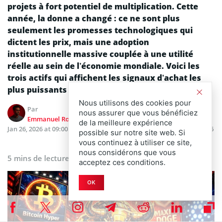
projets à fort potentiel de multiplication. Cette
année, la donne a changé : ce ne sont plus
seulement les promesses technologiques qui
dictent les prix, mais une adoption
institutionnelle massive couplée à une utilité
réelle au sein de l’économie mondiale. Voici les
trois actifs qui affichent les signaux d’achat les
plus puissants pour les mois à venir.
Nous utilisons des cookies pour
Par
nous assurer que vous bénéficiez
Emmanuel Roux
de la meilleure expérience
Jan 26, 2026 at 09:00 AM
Dernière mise à jour
Jan 22, 2026
possible sur notre site web. Si
at 10:16 AM
vous continuez à utiliser ce site,
nous considérons que vous
5 mins de lecture
acceptez ces conditions.
OK