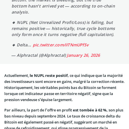
bottom hasn’t arrived yet — according to on-chain
analysis.
🔸 NUPL (Net Unrealized Profit/Loss) is falling, but
remains positive — historically, true cycle bottoms
only form once it turns negative (full capitulation).
🔸 Delta…
pic.twitter.com/iITNmUPfSv
— Alphractal (@Alphractal)
January 26, 2026
Actuellement,
le NUPL reste positif,
ce qui indique que la majorité
des investisseurs sont encore en gains, malgré la correction récente.
Historiquement, les véritables points bas du Bitcoin se forment
lorsque cet indicateur passe en territoire négatif, signe que la
pression vendeuse s’épuise largement.
Par ailleurs, la part de l’offre en profit
est tombée à 62 %,
son plus
bas niveau depuis septembre 2024. Le taux de croissance delta du
Bitcoin est également passé en négatif, suggérant un marché en
phase de refroidissement, qui glisse progressivement de la